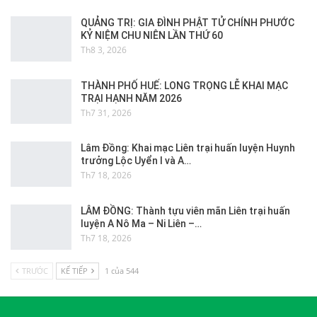
QUẢNG TRỊ: GIA ĐÌNH PHẬT TỬ CHÍNH PHƯỚC
KỶ NIỆM CHU NIÊN LẦN THỨ 60
Th8 3, 2026
THÀNH PHỐ HUẾ: LONG TRỌNG LỄ KHAI MẠC
TRẠI HẠNH NĂM 2026
Th7 31, 2026
Lâm Đồng: Khai mạc Liên trại huấn luyện Huynh
trưởng Lộc Uyển I và A…
Th7 18, 2026
LÂM ĐỒNG: Thành tựu viên mãn Liên trại huấn
luyện A Nô Ma – Ni Liên –…
Th7 18, 2026
TRƯỚC
KẾ TIẾP
1 của 544