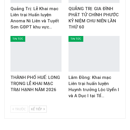
Quảng Trị: Lễ Khai mạc
QUẢNG TRỊ: GIA ĐÌNH
Liên trại Huấn luyện
PHẬT TỬ CHÍNH PHƯỚC
Anoma Ni Liên và Tuyết
KỶ NIỆM CHU NIÊN LẦN
Sơn GĐPT khu vực…
THỨ 60
TIN TỨC
TIN TỨC
THÀNH PHỐ HUẾ: LONG
Lâm Đồng: Khai mạc
TRỌNG LỄ KHAI MẠC
Liên trại huấn luyện
TRẠI HẠNH NĂM 2026
Huynh trưởng Lộc Uyển I
và A Dục I tại Tổ…
TRƯỚC
KẾ TIẾP