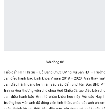
Hội đồng thi
Tiếp đến HTr Thị Sự – Đỗ Đăng Chức UV nội vụ Ban HD – Trưởng
ban điều hành bậc Đinh khóa V năm 2018 – 2020. Anh thay mặt
ban điều hành dâng lời tri ân sâu sắc đến chư tôn Đức BHD PT
tỉnh và Hòa thượng viện chủ chùa Huệ Chiếu đã tạo điều kiện cho
ban điều hành bậc Định tổ chức khóa học này. Với các Huynh
trưởng học viên anh đã động viên tinh thần, chúc các anh chị em
hoàn thành kỳ thi thật tốt, dốc sức xây dựng và phát triển tổ