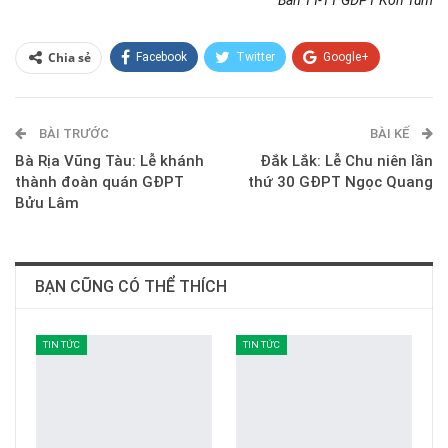
Chia sẻ
Facebook
Twitter
Google+
ReddIt
WhatsApp
Pinterest
BÀI TRƯỚC
E-mail
BÀI KẾ
Bà Rịa Vũng Tàu: Lễ khánh
Đắk Lắk: Lễ Chu niên lần
thành đoàn quán GĐPT
thứ 30 GĐPT Ngọc Quang
Bửu Lâm
BẠN CŨNG CÓ THỂ THÍCH
TIN TỨC
TIN TỨC