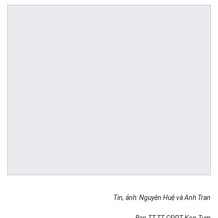
Tin, ảnh: Nguyên Huệ và Anh Tran
Ban TT-TT GĐPT Kon Tum