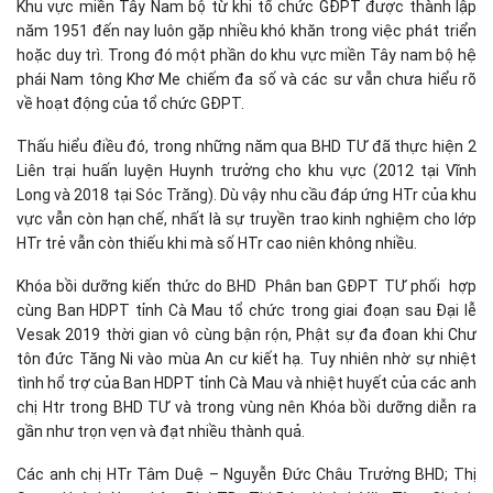
Khu vực miền Tây Nam bộ từ khi tổ chức GĐPT được thành lập
năm 1951 đến nay luôn gặp nhiều khó khăn trong việc phát triển
hoặc duy trì. Trong đó một phần do khu vực miền Tây nam bộ hệ
phái Nam tông Khơ Me chiếm đa số và các sư vẫn chưa hiểu rõ
về hoạt động của tổ chức GĐPT.
Thấu hiểu điều đó, trong những năm qua BHD TƯ đã thực hiện 2
Liên trại huấn luyện Huynh trưởng cho khu vực (2012 tại Vĩnh
Long và 2018 tại Sóc Trăng). Dù vậy nhu cầu đáp ứng HTr của khu
vực vẫn còn hạn chế, nhất là sự truyền trao kinh nghiệm cho lớp
HTr trẻ vẫn còn thiếu khi mà số HTr cao niên không nhiều.
Khóa bồi dưỡng kiến thức do BHD Phân ban GĐPT TƯ phối hợp
cùng Ban HDPT tỉnh Cà Mau tổ chức trong giai đoạn sau Đại lễ
Vesak 2019 thời gian vô cùng bận rộn, Phật sự đa đoan khi Chư
tôn đức Tăng Ni vào mùa An cư kiết hạ. Tuy nhiên nhờ sự nhiệt
tình hổ trợ của Ban HDPT tỉnh Cà Mau và nhiệt huyết của các anh
chị Htr trong BHD TƯ và trong vùng nên Khóa bồi dưỡng diễn ra
gần như trọn vẹn và đạt nhiều thành quả.
Các anh chị HTr Tâm Duệ – Nguyễn Đức Châu Trưởng BHD; Thị