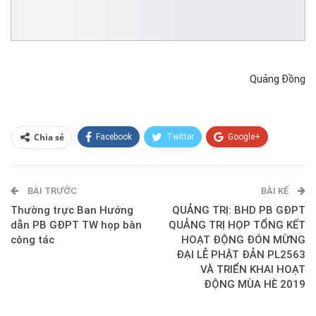
Quảng Đồng
Chia sẻ
Facebook
Twitter
Google+
ReddIt
WhatsApp
Pinterest
BÀI TRƯỚC
E-mail
BÀI KẾ
Thường trực Ban Hướng
QUẢNG TRỊ: BHD PB GĐPT
dẫn PB GĐPT TW họp bàn
QUẢNG TRỊ HỌP TỔNG KẾT
công tác
HOẠT ĐỘNG ĐÓN MỪNG
ĐẠI LỄ PHẬT ĐẢN PL2563
VÀ TRIỂN KHAI HOẠT
ĐỘNG MÙA HÈ 2019