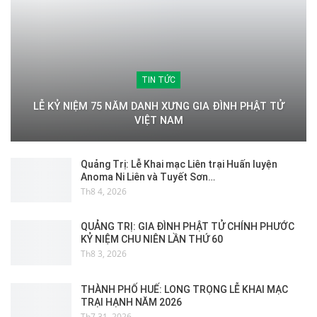
TIN TỨC
LỄ KỶ NIỆM 75 NĂM DANH XƯNG GIA ĐÌNH PHẬT TỬ
VIỆT NAM
Quảng Trị: Lễ Khai mạc Liên trại Huấn luyện
Anoma Ni Liên và Tuyết Sơn…
Th8 4, 2026
QUẢNG TRỊ: GIA ĐÌNH PHẬT TỬ CHÍNH PHƯỚC
KỶ NIỆM CHU NIÊN LẦN THỨ 60
Th8 3, 2026
THÀNH PHỐ HUẾ: LONG TRỌNG LỄ KHAI MẠC
TRẠI HẠNH NĂM 2026
Th7 31, 2026