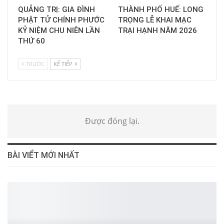
QUẢNG TRỊ: GIA ĐÌNH
THÀNH PHỐ HUẾ: LONG
PHẬT TỬ CHÍNH PHƯỚC
TRỌNG LỄ KHAI MẠC
KỶ NIỆM CHU NIÊN LẦN
TRẠI HẠNH NĂM 2026
THỨ 60
TRƯỚC
KẾ TIẾP
Được đóng lại.
BÀI VIỂT MỚI NHẤT