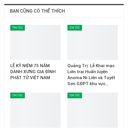
BẠN CŨNG CÓ THỂ THÍCH
TIN TỨC
TIN TỨC
LỄ KỶ NIỆM 75 NĂM
Quảng Trị: Lễ Khai mạc
DANH XƯNG GIA ĐÌNH
Liên trại Huấn luyện
PHẬT TỬ VIỆT NAM
Anoma Ni Liên và Tuyết
Sơn GĐPT khu vực…
TIN TỨC
TIN TỨC