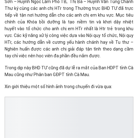
Sơn – Huỳnh Ngọc Lâm Phó TB, Thị Bá – Huỳnh Văn Tùng Chánh
Thư ký cùng các anh chị HTr trong Thường trực BHD TƯ đã trực
tiếp về tận nơi hướng dẫn cho các anh chị em khu vực. Mục tiêu
chính của Khóa bồi dưỡng là tạo niềm tin và khơi dậy nhiệt
huyết vào tổ chức cho anh chị em HTr nhất là Htr trẻ trong khu
vực. Các kỹ năng xử lý công việc dựa vào Nội quy tổ chức, Nội quy
HTr, các hướng dẫn về cương yếu hành chánh hay về Tu thư –
Nghiên huấn được các anh chị giải đáp tận tình theo dạng cầm
tay chỉ việc nên học viên đa phần đều nắm được.
Trong dịp này BHD TƯ cũng đã dự lễ ra mắt của Ban HDPT tỉnh Cà
Mau cũng như Phân ban GĐPT tỉnh Cà Mau.
Xin giới thiệu một số hình ảnh trong chuyến đi vừa qua: