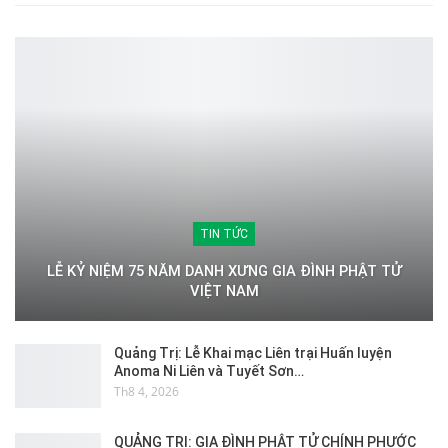
TIN TỨC
LỄ KỶ NIỆM 75 NĂM DANH XƯNG GIA ĐÌNH PHẬT TỬ
VIỆT NAM
Quảng Trị: Lễ Khai mạc Liên trại Huấn luyện
Anoma Ni Liên và Tuyết Sơn…
Th8 4, 2026
QUẢNG TRỊ: GIA ĐÌNH PHẬT TỬ CHÍNH PHƯỚC