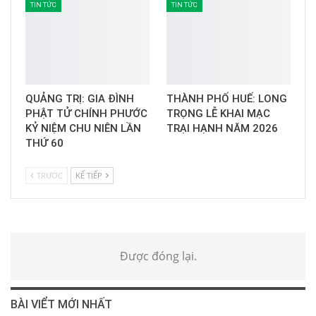
TIN TỨC
TIN TỨC
QUẢNG TRỊ: GIA ĐÌNH
THÀNH PHỐ HUẾ: LONG
PHẬT TỬ CHÍNH PHƯỚC
TRỌNG LỄ KHAI MẠC
KỶ NIỆM CHU NIÊN LẦN
TRẠI HẠNH NĂM 2026
THỨ 60
TRƯỚC
KẾ TIẾP
Được đóng lại.
BÀI VIỂT MỚI NHẤT