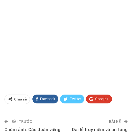
Chia sẻ
Facebook
Twitter
Google+
ReddIt
WhatsApp
Pinterest
BÀI TRƯỚC
E-mail
BÀI KẾ
Chùm ảnh: Các đoàn viếng
Đại lễ truy niệm và an táng