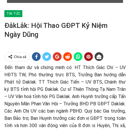
TIN TỨC
ĐắkLắk: Hội Thao GĐPT Kỷ Niệm
Ngày Dũng
Chia sẻ
Đến tham dự và chứng minh có: HT Thích Giác Chí – UV
HĐTS TW, Phó thường trực BTS, Trưởng Ban hướng dẫn
Phật tử Daklak. TT Thích Giác Tiến – UV BTS, Chánh thư
ký BTS tỉnh hội PG Đaklak. Cư sĩ Thiện Thông Tạ Nam Trân
– UV Văn hoá tỉnh hội PG Daklak. Anh Huynh trưởng cấp Tấn
Nguyên Mãn Phan Văn Hội – Trưởng BHD PB GĐPT Daklak.
Các Anh Chị UV các ban ngành PBHD. Quý bác Gia trưởng,
Ban Bảo trợ, Ban Huynh trưởng các đơn vị GĐPT trong toàn
tỉnh và hơn 300 vận động viên của 8 đơn vị Huyện, Thị xã,