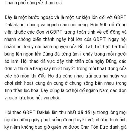
Thành phố cùng về tham gia.
Đây là một bước ngoặc và là một sự kiện lớn đối với GĐPT
Daklak nói chung và ngành nam nói riêng. Hơn 500 cổ động
viên thuộc các đơn vị GĐPT trong toàn tỉnh về cổ động và
nhanh chóng biến thành ngày hội lớn của GĐPT. Ngày hội
nhằm nói lên ý chí hạnh nguyện của Bồ Tát Tất Đạt Đa thổi
bùng lên ngọn lửa Dũng đã từng âm ỉ cháy trong mỗi người
áo lam. Hội thao đã vực dậy tinh thần của ngày Dũng, các
đơn vị thi đua hăng say nhiệt huyết trong mỗi hoạt động của
các bộ môn thi đấu. Họ đã cùng nhau trải qua hai ngày vui
chơi sinh hoạt cùng ăn cùng ở chung sống bên nhau trong
tinh thần lục hoà. Đây cũng là cơ hội để ngành Nam các đơn
vị giao lưu, học hỏi, vui chơi.
Hội thao GĐPT Daklak lần thứ nhất đã để lại trong lòng mọi
người những giây phút sống động tuyệt vời, những hình ảnh
kỷ niệm không bao giờ quên và được Chư Tôn Đức đánh giá