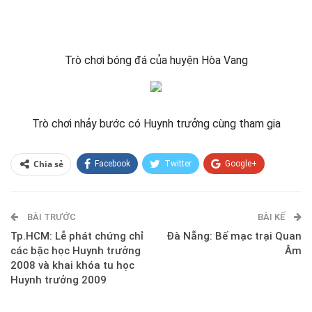
Trò chơi bóng đá của huyện Hòa Vang
Trò chơi nhảy bước có Huynh trưởng cùng tham gia
Chia sẻ
Facebook
Twitter
Google+
ReddIt
WhatsApp
Pinterest
BÀI TRƯỚC
E-mail
BÀI KẾ
Tp.HCM: Lễ phát chứng chỉ
Đà Nẵng: Bế mạc trại Quan
các bậc học Huynh trưởng
Âm
2008 và khai khóa tu học
Huynh trưởng 2009