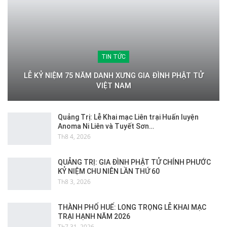
TIN TỨC
LỄ KỶ NIỆM 75 NĂM DANH XƯNG GIA ĐÌNH PHẬT TỬ
VIỆT NAM
Quảng Trị: Lễ Khai mạc Liên trại Huấn luyện
Anoma Ni Liên và Tuyết Sơn…
Th8 4, 2026
QUẢNG TRỊ: GIA ĐÌNH PHẬT TỬ CHÍNH PHƯỚC
KỶ NIỆM CHU NIÊN LẦN THỨ 60
Th8 3, 2026
THÀNH PHỐ HUẾ: LONG TRỌNG LỄ KHAI MẠC
TRẠI HẠNH NĂM 2026
Th7 31, 2026