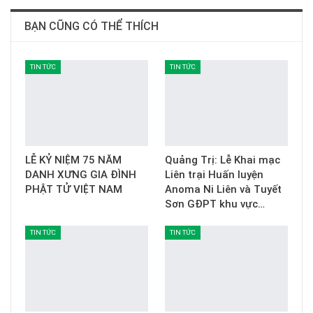
BẠN CŨNG CÓ THỂ THÍCH
TIN TỨC
TIN TỨC
LỄ KỶ NIỆM 75 NĂM
Quảng Trị: Lễ Khai mạc
DANH XƯNG GIA ĐÌNH
Liên trại Huấn luyện
PHẬT TỬ VIỆT NAM
Anoma Ni Liên và Tuyết
Sơn GĐPT khu vực…
TIN TỨC
TIN TỨC