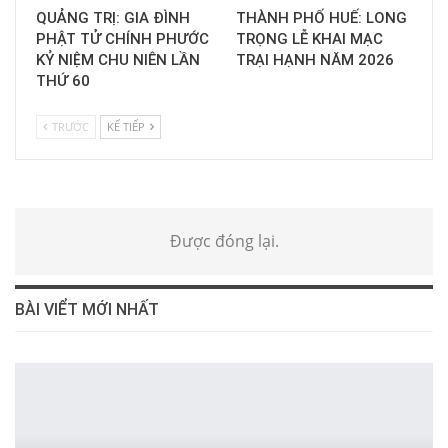
QUẢNG TRỊ: GIA ĐÌNH
THÀNH PHỐ HUẾ: LONG
PHẬT TỬ CHÍNH PHƯỚC
TRỌNG LỄ KHAI MẠC
KỶ NIỆM CHU NIÊN LẦN
TRẠI HẠNH NĂM 2026
THỨ 60
TRƯỚC
KẾ TIẾP
Được đóng lại.
BÀI VIỂT MỚI NHẤT