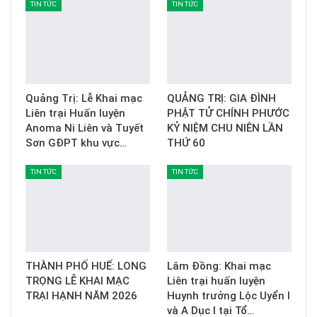
TIN TỨC
TIN TỨC
Quảng Trị: Lễ Khai mạc
QUẢNG TRỊ: GIA ĐÌNH
Liên trại Huấn luyện
PHẬT TỬ CHÍNH PHƯỚC
Anoma Ni Liên và Tuyết
KỶ NIỆM CHU NIÊN LẦN
Sơn GĐPT khu vực…
THỨ 60
TIN TỨC
TIN TỨC
THÀNH PHỐ HUẾ: LONG
Lâm Đồng: Khai mạc
TRỌNG LỄ KHAI MẠC
Liên trại huấn luyện
TRẠI HẠNH NĂM 2026
Huynh trưởng Lộc Uyển I
và A Dục I tại Tổ…