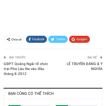
Chia sẻ
Facebook
Twitter
Google+
ReddIt
WhatsApp
Pinterest
BÀI TRƯỚC
E-mail
BÀI KẾ
GĐPT Quảng Ngãi tổ chức
LỄ TRUYỀN ĐĂNG & Ý
trại Phú Lâu Na vào đầu
NGHĨA
tháng 8-2012
BẠN CŨNG CÓ THỂ THÍCH