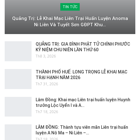
TIN TỨC
Quảng Trị: Lễ Khai Mạc Liên Trại Huấn Luyện Anoma
Ni Liên Và Tuyết Sơn GĐPT Khu…
QUẢNG TRỊ: GIA ĐÌNH PHẬT TỬ CHÍNH PHƯỚC
KỶ NIỆM CHU NIÊN LẦN THỨ 60
Th8 3, 2026
THÀNH PHỐ HUẾ: LONG TRỌNG LỄ KHAI MẠC
TRẠI HẠNH NĂM 2026
Th7 31, 2026
Lâm Đồng: Khai mạc Liên trại huấn luyện Huynh
trưởng Lộc Uyển I và A…
Th7 18, 2026
LÂM ĐỒNG: Thành tựu viên mãn Liên trại huấn
luyện A Nô Ma – Ni Liên –…
Th7 18, 2026