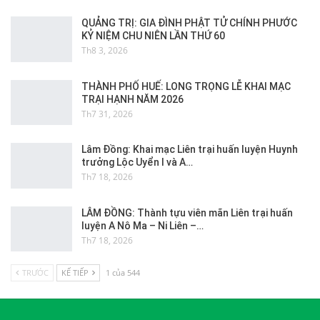
QUẢNG TRỊ: GIA ĐÌNH PHẬT TỬ CHÍNH PHƯỚC
KỶ NIỆM CHU NIÊN LẦN THỨ 60
Th8 3, 2026
THÀNH PHỐ HUẾ: LONG TRỌNG LỄ KHAI MẠC
TRẠI HẠNH NĂM 2026
Th7 31, 2026
Lâm Đồng: Khai mạc Liên trại huấn luyện Huynh
trưởng Lộc Uyển I và A…
Th7 18, 2026
LÂM ĐỒNG: Thành tựu viên mãn Liên trại huấn
luyện A Nô Ma – Ni Liên –…
Th7 18, 2026
TRƯỚC
KẾ TIẾP
1 của 544