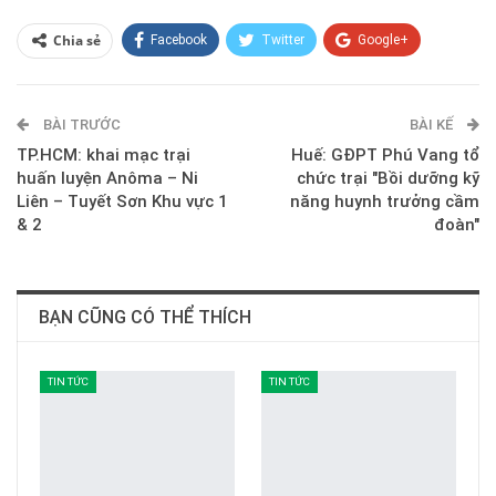
Chia sẻ
Facebook
Twitter
Google+
ReddIt
WhatsApp
Pinterest
BÀI TRƯỚC
E-mail
BÀI KẾ
TP.HCM: khai mạc trại
Huế: GĐPT Phú Vang tổ
huấn luyện Anôma – Ni
chức trại "Bồi dưỡng kỹ
Liên – Tuyết Sơn Khu vực 1
năng huynh trưởng cầm
& 2
đoàn"
BẠN CŨNG CÓ THỂ THÍCH
TIN TỨC
TIN TỨC