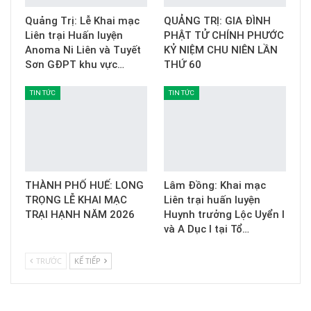
Quảng Trị: Lễ Khai mạc
QUẢNG TRỊ: GIA ĐÌNH
Liên trại Huấn luyện
PHẬT TỬ CHÍNH PHƯỚC
Anoma Ni Liên và Tuyết
KỶ NIỆM CHU NIÊN LẦN
Sơn GĐPT khu vực…
THỨ 60
TIN TỨC
TIN TỨC
THÀNH PHỐ HUẾ: LONG
Lâm Đồng: Khai mạc
TRỌNG LỄ KHAI MẠC
Liên trại huấn luyện
TRẠI HẠNH NĂM 2026
Huynh trưởng Lộc Uyển I
và A Dục I tại Tổ…
TRƯỚC
KẾ TIẾP