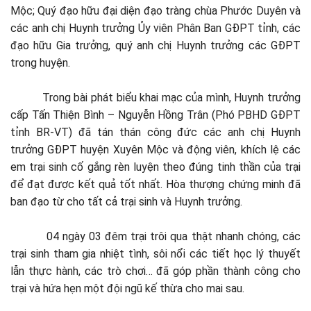
Mộc; Quý đạo hữu đại diện đạo tràng chùa Phước Duyên và
các anh chị Huynh trưởng Ủy viên Phân Ban GĐPT tỉnh, các
đạo hữu Gia trưởng, quý anh chị Huynh trưởng các GĐPT
trong huyện.
Trong bài phát biểu khai mạc của mình, Huynh trưởng
cấp Tấn Thiện Bình – Nguyễn Hồng Trân (Phó PBHD GĐPT
tỉnh BR-VT) đã tán thán công đức các anh chị Huynh
trưởng GĐPT huyện Xuyên Mộc và động viên, khích lệ các
em trại sinh cố gắng rèn luyện theo đúng tinh thần của trại
để đạt được kết quả tốt nhất. Hòa thượng chứng minh đã
ban đạo từ cho tất cả trại sinh và Huynh trưởng.
04 ngày 03 đêm trại trôi qua thật nhanh chóng, các
trại sinh tham gia nhiệt tình, sôi nổi các tiết học lý thuyết
lẫn thực hành, các trò chơi… đã góp phần thành công cho
trại và hứa hẹn một đội ngũ kế thừa cho mai sau.