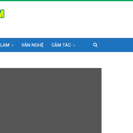
 LAM
VĂN NGHỆ
CẢM TÁC