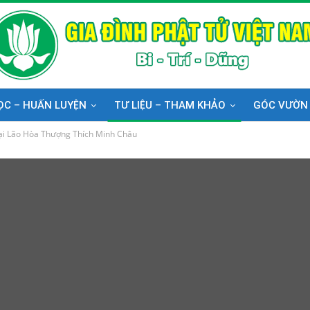
ỌC – HUẤN LUYỆN
TƯ LIỆU – THAM KHẢO
GÓC VƯỜN
Đại Lão Hòa Thượng Thích Minh Châu