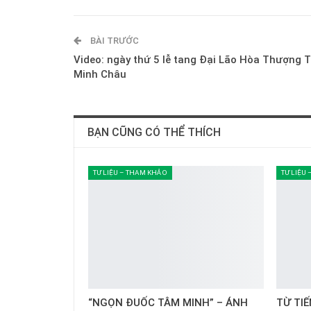
BÀI TRƯỚC
Video: ngày thứ 5 lễ tang Đại Lão Hòa Thượng 
Minh Châu
BẠN CŨNG CÓ THỂ THÍCH
TƯ LIỆU – THAM KHẢO
TƯ LIỆU
“NGỌN ĐUỐC TÂM MINH” – ÁNH
TỪ TI