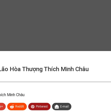
 Lão Hòa Thượng Thích Minh Châu
hích Minh Châu
e+
ReddIt
Pinterest
E-mail