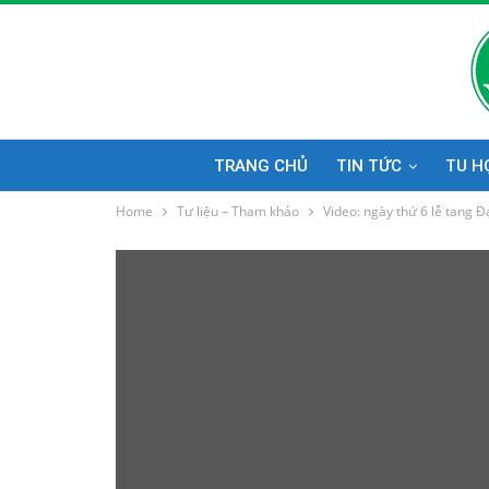
TRANG CHỦ
TIN TỨC
TU H
Home
Tư liệu – Tham khảo
Video: ngày thứ 6 lễ tang 