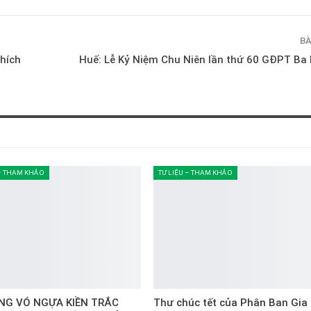
BÀ
Thích
Huế: Lễ Kỷ Niệm Chu Niên lần thứ 60 GĐPT Ba
 – THAM KHẢO
TƯ LIỆU – THAM KHẢO
ẾNG VÓ NGỰA KIỀN TRẮC
Thư chúc tết của Phân Ban Gia