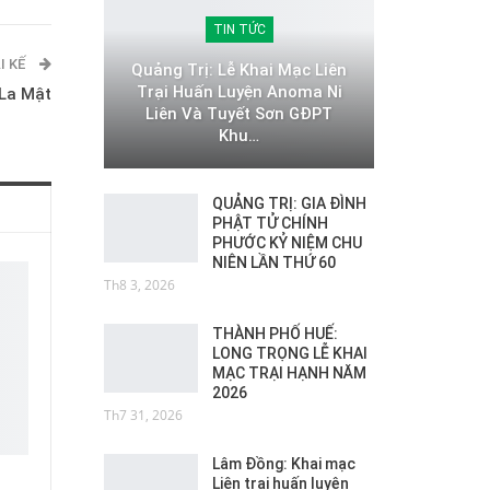
TIN TỨC
I KẾ
Quảng Trị: Lễ Khai Mạc Liên
Trại Huấn Luyện Anoma Ni
 La Mật
Liên Và Tuyết Sơn GĐPT
Khu…
QUẢNG TRỊ: GIA ĐÌNH
PHẬT TỬ CHÍNH
PHƯỚC KỶ NIỆM CHU
NIÊN LẦN THỨ 60
Th8 3, 2026
THÀNH PHỐ HUẾ:
LONG TRỌNG LỄ KHAI
MẠC TRẠI HẠNH NĂM
2026
Th7 31, 2026
Lâm Đồng: Khai mạc
Liên trại huấn luyện