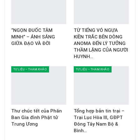
“NGỌN ĐUỐC TÂM
TỪ TIẾNG VÓ NGỰA
MINH” – ÁNH SÁNG
KIỀN TRẮC BÊN DÒNG
GIỮA ĐẠO VÀ ĐỜI
ANOMA ĐẾN LÝ TƯỞNG
THẦM LẶNG CỦA NGƯỜI
HUYNH…
TƯ LIỆU – THAM KHẢO
TƯ LIỆU – THAM KHẢO
Thư chúc tết của Phân
Tổng hợp bản tin trại –
Ban Gia đình Phật tử
Trại Lục Hòa III, GĐPT
Trung Ương
Đông Tây Nam Bộ &
Bình…