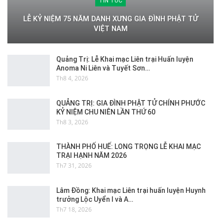
TIN TỨC
LỄ KỶ NIỆM 75 NĂM DANH XƯNG GIA ĐÌNH PHẬT TỬ
VIỆT NAM
Quảng Trị: Lễ Khai mạc Liên trại Huấn luyện
Anoma Ni Liên và Tuyết Sơn…
Th8 4, 2026
QUẢNG TRỊ: GIA ĐÌNH PHẬT TỬ CHÍNH PHƯỚC
KỶ NIỆM CHU NIÊN LẦN THỨ 60
Th8 3, 2026
THÀNH PHỐ HUẾ: LONG TRỌNG LỄ KHAI MẠC
TRẠI HẠNH NĂM 2026
Th7 31, 2026
Lâm Đồng: Khai mạc Liên trại huấn luyện Huynh
trưởng Lộc Uyển I và A…
Th7 18, 2026