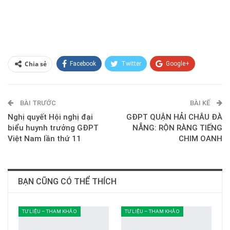
Chia sẻ
Facebook
Twitter
Google+
ReddIt
WhatsApp
Pinterest
BÀI TRƯỚC
E-mail
BÀI KẾ
Nghị quyết Hội nghị đại
GĐPT QUẬN HẢI CHÂU ĐÀ
biểu huynh trưởng GĐPT
NẴNG: RỘN RÀNG TIẾNG
Việt Nam lần thứ 11
CHIM OANH
BẠN CŨNG CÓ THỂ THÍCH
TƯ LIỆU – THAM KHẢO
TƯ LIỆU – THAM KHẢO