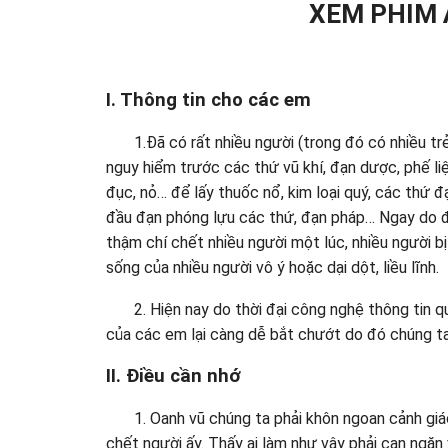
XEM PHIM 
I. Thông tin cho các em
1.Đã có rất nhiều người (trong đó có nhiều trẻ
nguy hiểm trước các thứ vũ khí, đạn dược, phế li
đục, nỏ… để lấy thuốc nổ, kim loại quý, các thứ
đầu đạn phóng lựu các thứ, đạn pháp… Ngay do đậ
thậm chí chết nhiều người một lúc, nhiều người 
sống của nhiều người vô ý hoặc dại dột, liều lĩnh.
2. Hiện nay do thời đại công nghệ thông tin q
của các em lại càng dễ bắt chướt do đó chúng ta
II. Điều cần nhớ
1. Oanh vũ chúng ta phải khôn ngoan cảnh giá
chết người ấy. Thấy ai làm như vậy phải can ngăn