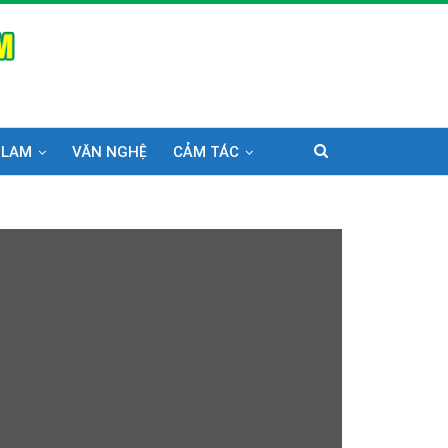
 LAM
VĂN NGHỆ
CẢM TÁC