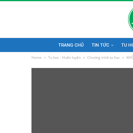
TRANG CHỦ
TIN TỨC
TU H
Home
Tu học - Huấn luyện
Chương trình tu học
KHÔ