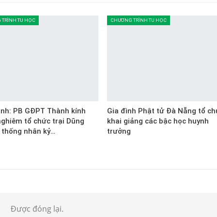
TRÌNH TU HỌC
CHƯƠNG TRÌNH TU HỌC
ịnh: PB GĐPT Thành kính
Gia đình Phật tử Đà Nẵng tổ ch
nghiêm tổ chức trại Dũng
khai giảng các bậc học huynh
 thống nhân kỷ…
trưởng
Được đóng lại.