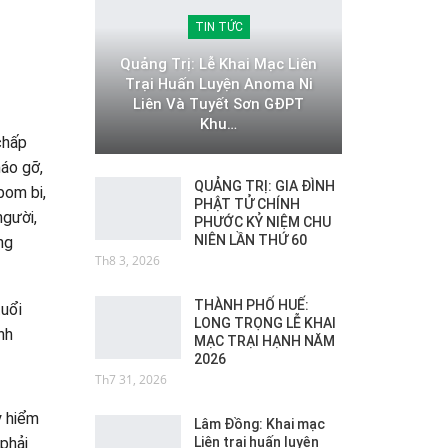
TIN TỨC
Quảng Trị: Lễ Khai Mạc Liên
Trại Huấn Luyện Anoma Ni
Liên Và Tuyết Sơn GĐPT
Khu…
 chấp
háo gỡ,
QUẢNG TRỊ: GIA ĐÌNH
bom bi,
PHẬT TỬ CHÍNH
người,
PHƯỚC KỶ NIỆM CHU
NIÊN LẦN THỨ 60
ng
Th8 3, 2026
THÀNH PHỐ HUẾ:
tuổi
LONG TRỌNG LỄ KHAI
nh
MẠC TRẠI HẠNH NĂM
2026
Th7 31, 2026
y hiểm
Lâm Đồng: Khai mạc
Liên trại huấn luyện
 phải