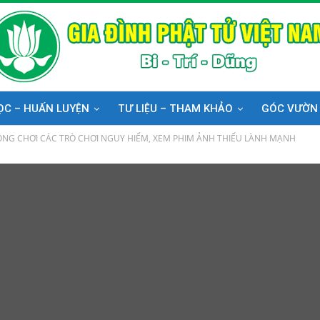
ỌC – HUẤN LUYỆN
TƯ LIỆU – THAM KHẢO
GÓC VƯỜN
NG CHƠI CÁC TRÒ CHƠI NGUY HIỂM, XEM PHIM ẢNH THIẾU LÀNH MẠNH