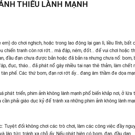
ẢNH THIẾU LÀNH MẠNH
 em) do chơi nghịch, hoặc trong lao động lại gan lì, liều lĩnh, bất
ệu chiến tranh còn rơi rớt… mà đập, ném, đốt… để vui chơi hoặc t
 đạn, đầu đạn chưa được bắn hoặc đã bắn ra nhưng chưa nổ: bom, 
p, đục, tháo… đã phát nổ gây nhiều tai nạn thê thảm, làm chết 
bị tàn phế. Các thứ bom, đạn rơi rớt ấy… đang âm thầm đe dọa mạ
uá phát triển, phim ảnh không lành mạnh phổ biến khắp nơi, ở lứa 
 cần phải giáo dục kỷ để tránh xa những phim ảnh không lành mạ
c: Tuyệt đối không chơi các trò chơi, làm các công việc đầy ngu
 và lập tức tránh xa chỗ ấy. Nếu phát hiện có bom, đạn, đầu dạn…