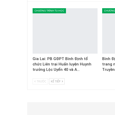
CHƯƠNG TRÌNH TU HỌC
CHƯƠNG 
Gia Lai: PB GĐPT Bình Định tổ
Bình Đ
chức Liên trại Huấn luyện Huynh
trang 
trưởng Lộc Uyển 40 và A…
Truyền
TRƯỚC
KẾ TIẾP