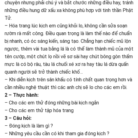
chuyện nhưng phải chú ý và bắt chước những điều hay, tránh
những điều hung dữ xấu xa không phù hợp với tinh thần Phật
Tử.
– Hóa trang lúc kịch em cũng khỏi lo, không cần sửa soạn
rườm rà mất công. Điều quan trọng là làm thế nào để chuẩn
bị nhanh, có óc sáng kiến, sáng tạo. Chẳng hạn chiếc mũ lộn
ngược, thêm vài tua bằng lá là có thể làm thành mũ của một
tên cướp, một chút lọ nồi vẽ sơ sài hay chút bông gòn thấm
mực là có bộ râu, tàu lá chuối xé xơ ra hay tàu lá dừa quấn
quanh người sẽ trở thành chiếc khố…
– Khi diễn kịch trên sân khấu có tính chất quan trọng hơn và
cần nhiều nghệ thuật thì các anh chị sẽ lo cho các em rồi.
2 – Thực hành:
– Cho các em thử đóng những bài kịch ngắn
– Cho các em thử tập hóa trang
3 – Câu hỏi:
– Đóng kịch là làm gì ?
– Những yêu cầu cần có khi tham gia đóng kịch ?