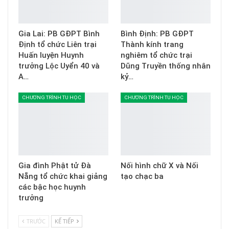
Gia Lai: PB GĐPT Bình
Bình Định: PB GĐPT
Định tổ chức Liên trại
Thành kính trang
Huấn luyện Huynh
nghiêm tổ chức trại
trưởng Lộc Uyển 40 và
Dũng Truyền thống nhân
A…
kỷ…
CHƯƠNG TRÌNH TU HỌC
CHƯƠNG TRÌNH TU HỌC
Gia đình Phật tử Đà
Nối hình chữ X và Nối
Nẵng tổ chức khai giảng
tạo chạc ba
các bậc học huynh
trưởng
TRƯỚC
KẾ TIẾP