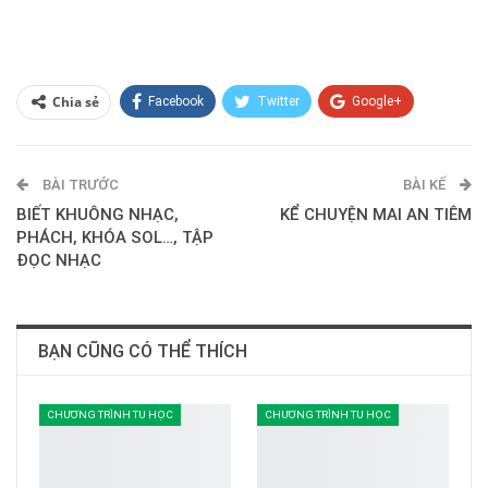
Chia sẻ
Facebook
Twitter
Google+
ReddIt
WhatsApp
Pinterest
BÀI TRƯỚC
E-mail
BÀI KẾ
BIẾT KHUÔNG NHẠC,
KỂ CHUYỆN MAI AN TIÊM
PHÁCH, KHÓA SOL…, TẬP
ĐỌC NHẠC
BẠN CŨNG CÓ THỂ THÍCH
CHƯƠNG TRÌNH TU HỌC
CHƯƠNG TRÌNH TU HỌC