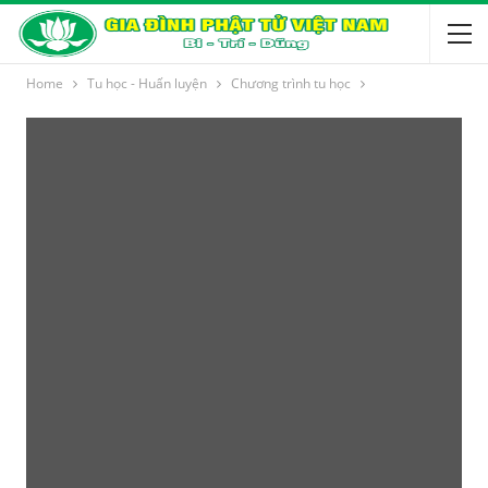
Home
Tu học - Huấn luyện
Chương trình tu học