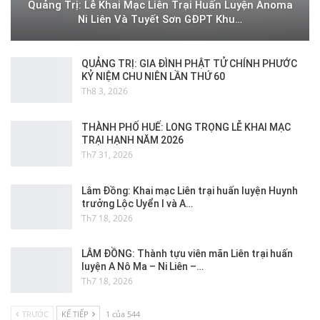
Quảng Trị: Lễ Khai Mạc Liên Trại Huấn Luyện Anoma
Ni Liên Và Tuyết Sơn GĐPT Khu…
QUẢNG TRỊ: GIA ĐÌNH PHẬT TỬ CHÍNH PHƯỚC
KỶ NIỆM CHU NIÊN LẦN THỨ 60
Th8 3, 2026
THÀNH PHỐ HUẾ: LONG TRỌNG LỄ KHAI MẠC
TRẠI HẠNH NĂM 2026
Th7 31, 2026
Lâm Đồng: Khai mạc Liên trại huấn luyện Huynh
trưởng Lộc Uyển I và A…
Th7 18, 2026
LÂM ĐỒNG: Thành tựu viên mãn Liên trại huấn
luyện A Nô Ma – Ni Liên –…
Th7 18, 2026
TRƯỚC
KẾ TIẾP
1 của 544