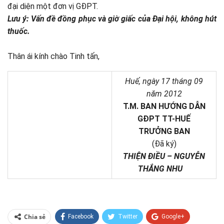
đại diện một đơn vị GĐPT.
Lưu ý: Vấn đề đồng phục và giờ giấc của Đại hội, không hút
thuốc.
Thân ái kính chào Tinh tấn,
Huế, ngày 17 tháng 09
năm 2012
T.M. BAN HƯỚNG DẪN
GĐPT TT-HUẾ
TRƯỞNG BAN
(Đã ký)
THIỆN ĐIỀU – NGUYỄN
THẮNG NHU
Chia sẻ
Facebook
Twitter
Google+