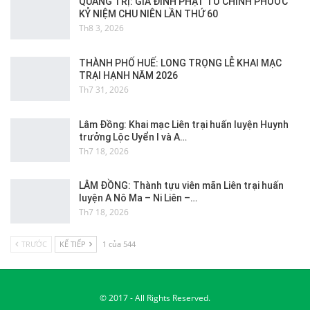
QUẢNG TRỊ: GIA ĐÌNH PHẬT TỬ CHÍNH PHƯỚC
KỶ NIỆM CHU NIÊN LẦN THỨ 60
Th8 3, 2026
THÀNH PHỐ HUẾ: LONG TRỌNG LỄ KHAI MẠC
TRẠI HẠNH NĂM 2026
Th7 31, 2026
Lâm Đồng: Khai mạc Liên trại huấn luyện Huynh
trưởng Lộc Uyển I và A…
Th7 18, 2026
LÂM ĐỒNG: Thành tựu viên mãn Liên trại huấn
luyện A Nô Ma – Ni Liên –…
Th7 18, 2026
TRƯỚC
KẾ TIẾP
1 của 544
© 2017 - All Rights Reserved.