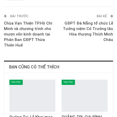
ReddIt
WhatsApp
Pinterest
BÀI TRƯỚC
E-mail
BÀI KẾ
Chùa Vạn Thiện TP.Hồ Chí
GĐPT Đà Nẵng tổ chức Lễ
Minh và chương trình cho
Tưởng niệm Cố Trưởng lão
mượn vốn kinh doanh tại
Hòa thượng Thích Minh
Phân Ban GĐPT Thừa
Châu
Thiên Huế
BẠN CŨNG CÓ THỂ THÍCH
TIN TỨC
TIN TỨC