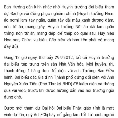
Ban Hướng dẫn kính nhắc nhở Huynh trưởng đại biểu tham
dự Đại hội với đồng phục nghiêm chỉnh (Huynh trưởng Nam:
áo sơmi lam tay ngắn, quần tây dài màu xanh dương đậm,
nón tứ ân, mang giày; Huynh trưởng Nữ: áo dài lam quần
trắng, nón tứ ân, mang dép đế thấp có quai sau, Huy hiệu
Hoa sen, Chức vụ hiệu, Cấp hiệu và bản tên phải có mang
đầy đủ).
Đúng 13 giờ ngày thứ bảy 29.9.2012, tất cả Huynh trưởng
đại biểu tập trung trên sân Nhà Văn hóa. Mỗi huyện, thị,
thành đứng 1 hàng dọc đối diện với anh Trưởng Ban Điều
hành. Đại biểu các Gia đình Thành phố đứng đối diện với Anh
Nguyễn Xuân Tiên (Phó Thư ký BHD) để kiểm diện và thông
qua vài việc trước khi được hướng dẫn vào hội trường ngồi
đúng chỗ.
Được mời tham dự Đại hội Đại biểu Phật giáo tỉnh là một
vinh dự lớn, quý Anh/Chị hãy cố gắng làm tốt tư cách người