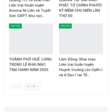
Quảng Trị: Lễ Khai mạc
QUẢNG TRỊ: GIA ĐÌNH
Liên trại Huấn luyện
PHẬT TỬ CHÍNH PHƯỚC
Anoma Ni Liên và Tuyết
KỶ NIỆM CHU NIÊN LẦN
Sơn GĐPT khu vực…
THỨ 60
TIN TỨC
TIN TỨC
THÀNH PHỐ HUẾ: LONG
Lâm Đồng: Khai mạc
TRỌNG LỄ KHAI MẠC
Liên trại huấn luyện
TRẠI HẠNH NĂM 2026
Huynh trưởng Lộc Uyển I
và A Dục I tại Tổ…
TRƯỚC
KẾ TIẾP