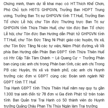
Chứng minh, tham dự lễ khai mạc có HT.Thích Khế Chơn,
Phó Chủ tịch HĐTS GHPGVN, Trưởng Ban HDPT Trung
ương, Trưởng Ban Trị sự GHPGVN tỉnh TT.Huế, Trưởng Ban
Tổ chức Lễ hội; chư Tôn đức Thường trực Ban Trị sự
GHPGVN tỉnh Thừa Thiên Huế; chư tôn đức Ban Tổ chức
Lễ hội; chư Tôn đức Ban Hướng dẫn Phật tử GHPGVN tỉnh
TT.Huế; chư Tôn Đức Tăng Ni Phật giáo các huyện, thị xã;
chư Tôn Đức Tăng Ni các tự viện, Niệm Phật đường; về Về
phía Ban Hướng dẫn Phân Ban GĐPT tỉnh Thừa Thiên Huế
có Htr Cấp Tấn Tâm Chánh – Lê Quang Cự – Trưởng Phân
ban cùng các anh chị trong Phân ban tỉnh, các anh chị Trong
PB các Huyện, thị xã và thành phố; các anh chị Huynh
trưởng các đơn vị GĐPT cùng các Đoàn sinh ngành Nữ
GĐPT tỉnh TT. Huế.
Trại Hạnh GĐPT tỉnh Thừa Thiên Huế năm nay quy tụ gần
1.300 trại sinh đến từ 78 đơn vị Gia đình Phật tử trên toàn
tỉnh. Ban Quản trại Trại Hạnh có 50 thành viên do Huynh
trưởng Quảng Châu Phan Thị Thúy Ngân làm Trại trưởng.