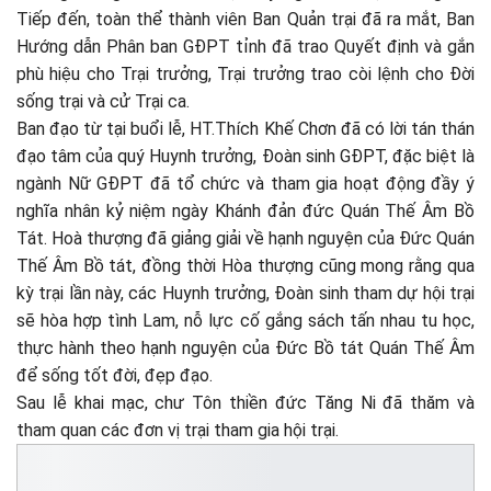
Tiếp đến, toàn thể thành viên Ban Quản trại đã ra mắt, Ban
Hướng dẫn Phân ban GĐPT tỉnh đã trao Quyết định và gắn
phù hiệu cho Trại trưởng, Trại trưởng trao còi lệnh cho Đời
sống trại và cử Trại ca.
Ban đạo từ tại buổi lễ, HT.Thích Khế Chơn đã có lời tán thán
đạo tâm của quý Huynh trưởng, Đoàn sinh GĐPT, đặc biệt là
ngành Nữ GĐPT đã tổ chức và tham gia hoạt động đầy ý
nghĩa nhân kỷ niệm ngày Khánh đản đức Quán Thế Âm Bồ
Tát. Hoà thượng đã giảng giải về hạnh nguyện của Đức Quán
Thế Âm Bồ tát, đồng thời Hòa thượng cũng mong rằng qua
kỳ trại lần này, các Huynh trưởng, Đoàn sinh tham dự hội trại
sẽ hòa hợp tình Lam, nỗ lực cố gắng sách tấn nhau tu học,
thực hành theo hạnh nguyện của Đức Bồ tát Quán Thế Âm
để sống tốt đời, đẹp đạo.
Sau lễ khai mạc, chư Tôn thiền đức Tăng Ni đã thăm và
tham quan các đơn vị trại tham gia hội trại.