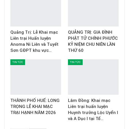
Quảng Trị: Lễ Khai mạc
QUẢNG TRỊ: GIA ĐÌNH
Liên trại Huấn luyện
PHẬT TỬ CHÍNH PHƯỚC
Anoma Ni Liên và Tuyết
KỶ NIỆM CHU NIÊN LẦN
Sơn GĐPT khu vực…
THỨ 60
TIN TỨC
TIN TỨC
THÀNH PHỐ HUẾ: LONG
Lâm Đồng: Khai mạc
TRỌNG LỄ KHAI MẠC
Liên trại huấn luyện
TRẠI HẠNH NĂM 2026
Huynh trưởng Lộc Uyển I
và A Dục I tại Tổ…