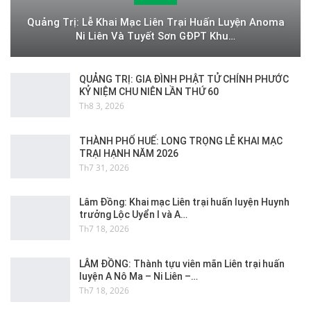
Quảng Trị: Lễ Khai Mạc Liên Trại Huấn Luyện Anoma
Ni Liên Và Tuyết Sơn GĐPT Khu…
QUẢNG TRỊ: GIA ĐÌNH PHẬT TỬ CHÍNH PHƯỚC
KỶ NIỆM CHU NIÊN LẦN THỨ 60
Th8 3, 2026
THÀNH PHỐ HUẾ: LONG TRỌNG LỄ KHAI MẠC
TRẠI HẠNH NĂM 2026
Th7 31, 2026
Lâm Đồng: Khai mạc Liên trại huấn luyện Huynh
trưởng Lộc Uyển I và A…
Th7 18, 2026
LÂM ĐỒNG: Thành tựu viên mãn Liên trại huấn
luyện A Nô Ma – Ni Liên –…
Th7 18, 2026