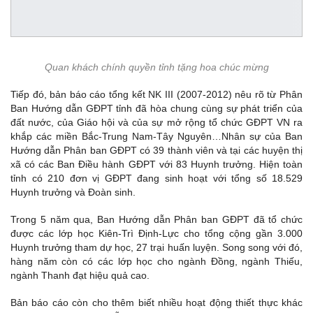
Quan khách chính quyền tỉnh tặng hoa chúc mừng
Tiếp đó, bản báo cáo tổng kết NK III (2007-2012) nêu rõ từ Phân
Ban Hướng dẫn GĐPT tỉnh đã hòa chung cùng sự phát triển của
đất nước, của Giáo hội và của sự mở rộng tổ chức GĐPT VN ra
khắp các miền Bắc-Trung Nam-Tây Nguyên…Nhân sự của Ban
Hướng dẫn Phân ban GĐPT có 39 thành viên và tại các huyện thị
xã có các Ban Điều hành GĐPT với 83 Huynh trưởng. Hiện toàn
tỉnh có 210 đơn vị GĐPT đang sinh hoạt với tổng số 18.529
Huynh trưởng và Đoàn sinh.
Trong 5 năm qua, Ban Hướng dẫn Phân ban GĐPT đã tổ chức
được các lớp học Kiên-Trì Định-Lực cho tổng cộng gần 3.000
Huynh trưởng tham dự học, 27 trại huấn luyện. Song song với đó,
hàng năm còn có các lớp học cho ngành Đồng, ngành Thiếu,
ngành Thanh đạt hiệu quả cao.
Bản báo cáo còn cho thêm biết nhiều hoạt động thiết thực khác