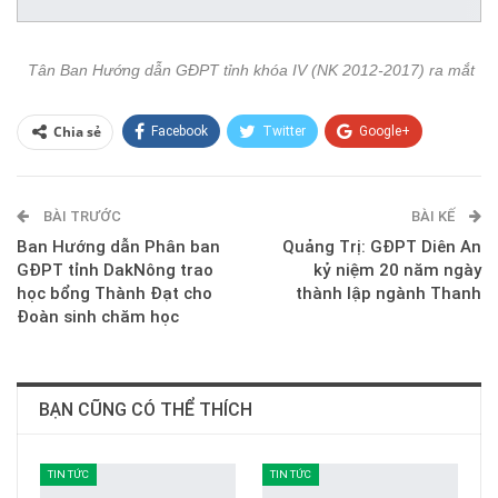
Tân Ban Hướng dẫn GĐPT tỉnh khóa IV (NK 2012-2017) ra mắt
Chia sẻ
Facebook
Twitter
Google+
ReddIt
WhatsApp
Pinterest
BÀI TRƯỚC
E-mail
BÀI KẾ
Ban Hướng dẫn Phân ban
Quảng Trị: GĐPT Diên An
GĐPT tỉnh DakNông trao
kỷ niệm 20 năm ngày
học bổng Thành Đạt cho
thành lập ngành Thanh
Đoàn sinh chăm học
BẠN CŨNG CÓ THỂ THÍCH
TIN TỨC
TIN TỨC