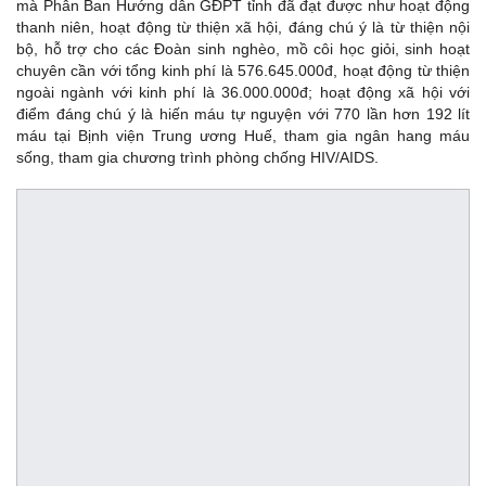
mà Phân Ban Hướng dẫn GĐPT tỉnh đã đạt được như hoạt động
thanh niên, hoạt động từ thiện xã hội, đáng chú ý là từ thiện nội
bộ, hỗ trợ cho các Đoàn sinh nghèo, mồ côi học giỏi, sinh hoạt
chuyên cần với tổng kinh phí là 576.645.000đ, hoạt động từ thiện
ngoài ngành với kinh phí là 36.000.000đ; hoạt động xã hội với
điểm đáng chú ý là hiến máu tự nguyện với 770 lần hơn 192 lít
máu tại Bịnh viện Trung ương Huế, tham gia ngân hang máu
sống, tham gia chương trình phòng chống HIV/AIDS.