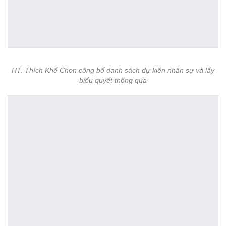
HT. Thích Khế Chơn công bố danh sách dự kiến nhân sự và lấy
biểu quyết thông qua