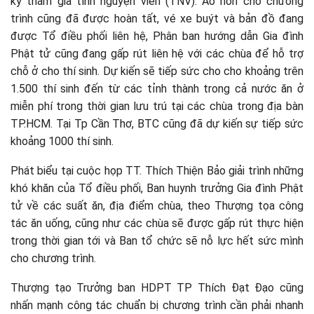
ký tham gia tình nguyện viên (TNV). Áo nón cho chương
trình cũng đã được hoàn tất, vé xe buýt và bản đồ đang
được Tổ điều phối liên hệ, Phân ban hướng dẫn Gia đình
Phật tử cũng đang gấp rút liên hệ với các chùa để hỗ trợ
chỗ ở cho thí sinh. Dự kiến sẽ tiếp sức cho cho khoảng trên
1.500 thí sinh đến từ các tỉnh thành trong cả nước ăn ở
miễn phí trong thời gian lưu trú tại các chùa trong địa bàn
TP.HCM. Tại Tp Cần Thơ, BTC cũng đã dự kiến sự tiếp sức
khoảng 1000 thí sinh.
Phát biểu tại cuộc họp TT. Thích Thiện Bảo giải trình những
khó khăn của Tổ điều phối, Ban huynh trưởng Gia đình Phật
tử về các suất ăn, địa điểm chùa, theo Thượng tọa công
tác ăn uống, cũng như các chùa sẽ được gấp rút thực hiện
trong thời gian tới và Ban tổ chức sẽ nỗ lực hết sức mình
cho chương trình.
Thượng tạo Trưởng ban HDPT TP Thích Đạt Đạo cũng
nhấn mạnh công tác chuẩn bị chương trình cần phải nhanh