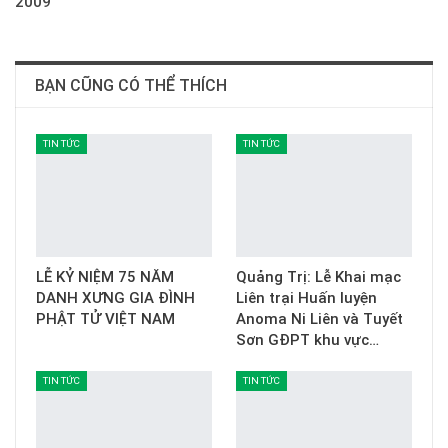
2009
BẠN CŨNG CÓ THỂ THÍCH
TIN TỨC
TIN TỨC
LỄ KỶ NIỆM 75 NĂM
Quảng Trị: Lễ Khai mạc
DANH XƯNG GIA ĐÌNH
Liên trại Huấn luyện
PHẬT TỬ VIỆT NAM
Anoma Ni Liên và Tuyết
Sơn GĐPT khu vực…
TIN TỨC
TIN TỨC