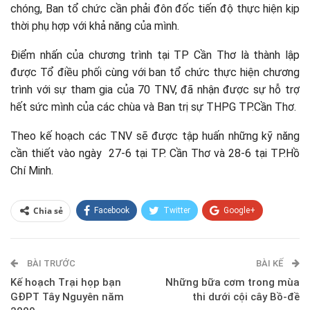
chóng, Ban tổ chức cần phải đôn đốc tiến độ thực hiện kịp
thời phụ hợp với khả năng của mình.
Điểm nhấn của chương trình tại TP Cần Thơ là thành lập
được Tổ điều phối cùng với ban tổ chức thực hiện chương
trình với sự tham gia của 70 TNV, đã nhận được sự hỗ trợ
hết sức mình của các chùa và Ban trị sự THPG TP.Cần Thơ.
Theo kế hoạch các TNV sẽ được tập huấn những kỹ năng
cần thiết vào ngày 27-6 tại TP. Cần Thơ và 28-6 tại TP.Hồ
Chí Minh.
Chia sẻ
Facebook
Twitter
Google+
ReddIt
WhatsApp
Pinterest
BÀI TRƯỚC
E-mail
BÀI KẾ
Kế hoạch Trại họp bạn
Những bữa cơm trong mùa
GĐPT Tây Nguyên năm
thi dưới cội cây Bồ-đề