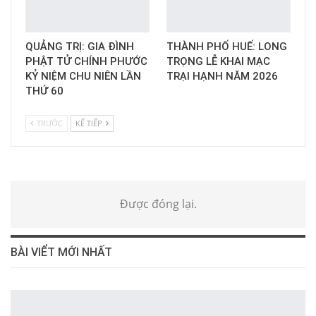
QUẢNG TRỊ: GIA ĐÌNH
THÀNH PHỐ HUẾ: LONG
PHẬT TỬ CHÍNH PHƯỚC
TRỌNG LỄ KHAI MẠC
KỶ NIỆM CHU NIÊN LẦN
TRẠI HẠNH NĂM 2026
THỨ 60
TRƯỚC
KẾ TIẾP
Được đóng lại.
BÀI VIỂT MỚI NHẤT