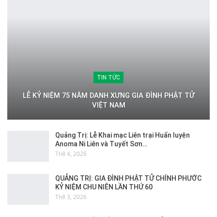
TIN TỨC
LỄ KỶ NIỆM 75 NĂM DANH XƯNG GIA ĐÌNH PHẬT TỬ
VIỆT NAM
Quảng Trị: Lễ Khai mạc Liên trại Huấn luyện
Anoma Ni Liên và Tuyết Sơn…
Th8 4, 2026
QUẢNG TRỊ: GIA ĐÌNH PHẬT TỬ CHÍNH PHƯỚC
KỶ NIỆM CHU NIÊN LẦN THỨ 60
Th8 3, 2026