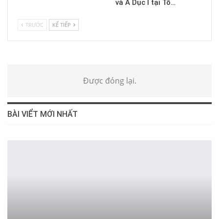
và A Dục I tại Tổ…
TRƯỚC
KẾ TIẾP
Được đóng lại.
BÀI VIỂT MỚI NHẤT