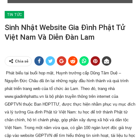
TIN TỨC
Sinh Nhật Website Gia Đình Phật Tử
Việt Nam Và Diễn Đàn Lam
Chia sẻ
Phát biểu tại buổi họp mặt, Huynh trưởng cấp Dũng Tâm Duệ –
Nguyễn Đức Châu đã ôn lại những ngày đầu hình thành và quá trình
phát triển trang web của tổ chức áo Lam. Theo đó, trang nhà
www.giadinhphattu.vn là bộ phận truyền thông trên internet của
GĐPTVN thuộc Ban HDPTTƯ, được thực hiện nhằm phục vụ mục đích
và lý tưởng Gia đình Phật tử Việt Nam: tu học để trở thành Phật tử
chân chính, hộ trì chánh pháp, góp phần xây dựng xã hội và dân tộc
Việt Nam. Trong một năm vừa qua, có gần 100 ngàn lượt độc giả truy
cập vào website GĐPTVN để tìm hiểu thông tin sinh hoạt, tài liệu tu học