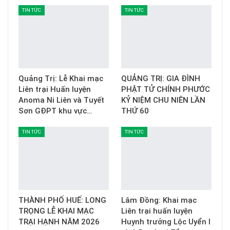
TIN TỨC
TIN TỨC
Quảng Trị: Lễ Khai mạc
QUẢNG TRỊ: GIA ĐÌNH
Liên trại Huấn luyện
PHẬT TỬ CHÍNH PHƯỚC
Anoma Ni Liên và Tuyết
KỶ NIỆM CHU NIÊN LẦN
Sơn GĐPT khu vực…
THỨ 60
TIN TỨC
TIN TỨC
THÀNH PHỐ HUẾ: LONG
Lâm Đồng: Khai mạc
TRỌNG LỄ KHAI MẠC
Liên trại huấn luyện
TRẠI HẠNH NĂM 2026
Huynh trưởng Lộc Uyển I