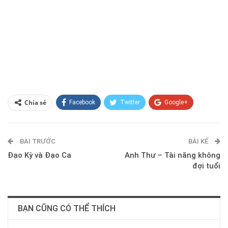
Chia sẻ
Facebook
Twitter
Google+
ReddIt
WhatsApp
Pinterest
BÀI TRƯỚC
E-mail
BÀI KẾ
Đạo Kỳ và Đạo Ca
Anh Thư – Tài năng không
đợi tuổi
BẠN CŨNG CÓ THỂ THÍCH