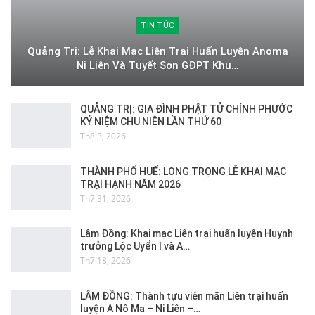
TIN TỨC
Quảng Trị: Lễ Khai Mạc Liên Trại Huấn Luyện Anoma
Ni Liên Và Tuyết Sơn GĐPT Khu…
QUẢNG TRỊ: GIA ĐÌNH PHẬT TỬ CHÍNH PHƯỚC
KỶ NIỆM CHU NIÊN LẦN THỨ 60
Th8 3, 2026
THÀNH PHỐ HUẾ: LONG TRỌNG LỄ KHAI MẠC
TRẠI HẠNH NĂM 2026
Th7 31, 2026
Lâm Đồng: Khai mạc Liên trại huấn luyện Huynh
trưởng Lộc Uyển I và A…
Th7 18, 2026
LÂM ĐỒNG: Thành tựu viên mãn Liên trại huấn
luyện A Nô Ma – Ni Liên –…