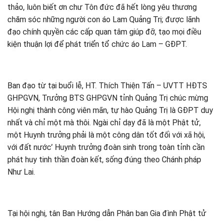
thảo, luôn biết ơn chư Tôn đức đã hết lòng yêu thương
chăm sóc những người con áo Lam Quảng Trị; được lãnh
đạo chính quyền các cấp quan tâm giúp đỡ, tạo mọi điều
kiện thuận lợi để phát triển tổ chức áo Lam – GĐPT.
Ban đạo từ tại buổi lễ, HT. Thích Thiện Tấn – UVTT HĐTS
GHPGVN, Trưởng BTS GHPGVN tỉnh Quảng Trị chúc mừng
Hội nghị thành công viên mãn, tự hào Quảng Trị là GĐPT duy
nhất và chỉ một mà thôi. Ngài chỉ dạy đã là một Phật tử,
một Huynh trưởng phải là một công dân tốt đối với xã hội,
với đất nước’ Huynh trưởng đoàn sinh trong toàn tỉnh cần
phát huy tinh thần đoàn kết, sống đúng theo Chánh pháp
Như Lai.
Tại hội nghị, tân Ban Hướng dẫn Phân ban Gia đình Phật tử