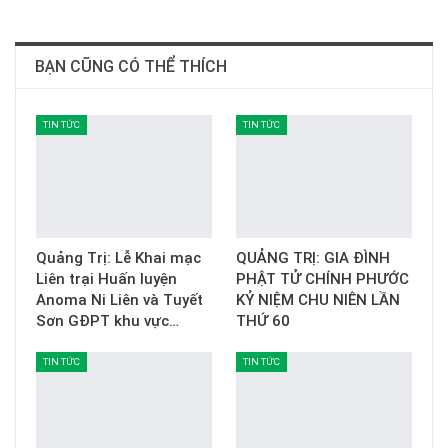
BẠN CŨNG CÓ THỂ THÍCH
TIN TỨC
TIN TỨC
Quảng Trị: Lễ Khai mạc
QUẢNG TRỊ: GIA ĐÌNH
Liên trại Huấn luyện
PHẬT TỬ CHÍNH PHƯỚC
Anoma Ni Liên và Tuyết
KỶ NIỆM CHU NIÊN LẦN
Sơn GĐPT khu vực…
THỨ 60
TIN TỨC
TIN TỨC