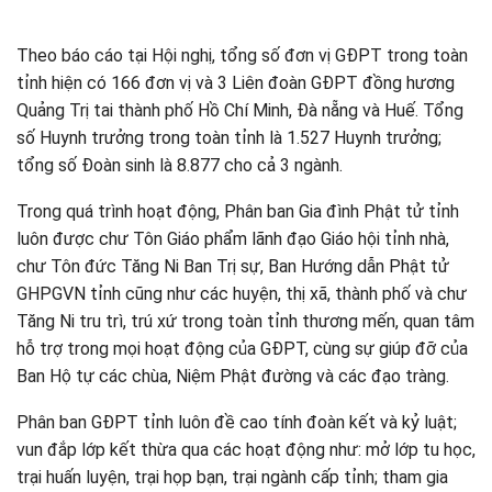
Theo báo cáo tại Hội nghị, tổng số đơn vị GĐPT trong toàn
tỉnh hiện có 166 đơn vị và 3 Liên đoàn GĐPT đồng hương
Quảng Trị tai thành phố Hồ Chí Minh, Đà nẵng và Huế. Tổng
số Huynh trưởng trong toàn tỉnh là 1.527 Huynh trưởng;
tổng số Đoàn sinh là 8.877 cho cả 3 ngành.
Trong quá trình hoạt động, Phân ban Gia đình Phật tử tỉnh
luôn được chư Tôn Giáo phẩm lãnh đạo Giáo hội tỉnh nhà,
chư Tôn đức Tăng Ni Ban Trị sự, Ban Hướng dẫn Phật tử
GHPGVN tỉnh cũng như các huyện, thị xã, thành phố và chư
Tăng Ni tru trì, trú xứ trong toàn tỉnh thương mến, quan tâm
hỗ trợ trong mọi hoạt động của GĐPT, cùng sự giúp đỡ của
Ban Hộ tự các chùa, Niệm Phật đường và các đạo tràng.
Phân ban GĐPT tỉnh luôn đề cao tính đoàn kết và kỷ luật;
vun đắp lớp kết thừa qua các hoạt động như: mở lớp tu học,
trại huấn luyện, trại họp bạn, trại ngành cấp tỉnh; tham gia