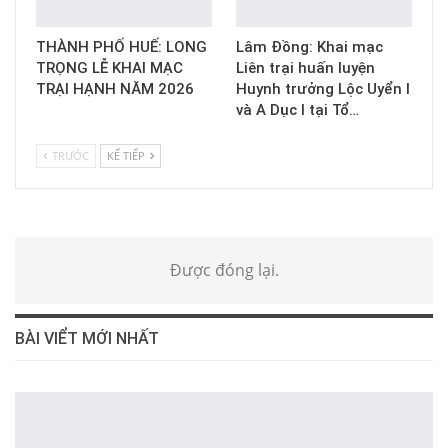
THÀNH PHỐ HUẾ: LONG
Lâm Đồng: Khai mạc
TRỌNG LỄ KHAI MẠC
Liên trại huấn luyện
TRẠI HẠNH NĂM 2026
Huynh trưởng Lộc Uyển I
và A Dục I tại Tổ…
TRƯỚC
KẾ TIẾP
Được đóng lại.
BÀI VIỂT MỚI NHẤT