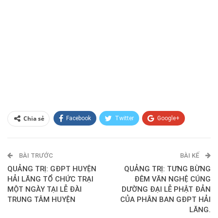
Chia sẻ
Facebook
Twitter
Google+
ReddIt
WhatsApp
Pinterest
BÀI TRƯỚC
E-mail
BÀI KẾ
QUẢNG TRỊ: GĐPT HUYỆN
QUẢNG TRỊ: TƯNG BỪNG
HẢI LĂNG TỔ CHỨC TRẠI
ĐÊM VĂN NGHỆ CÚNG
MỘT NGÀY TẠI LỄ ĐÀI
DƯỜNG ĐẠI LỄ PHẬT ĐẢN
TRUNG TÂM HUYỆN
CỦA PHÂN BAN GĐPT HẢI
LĂNG.