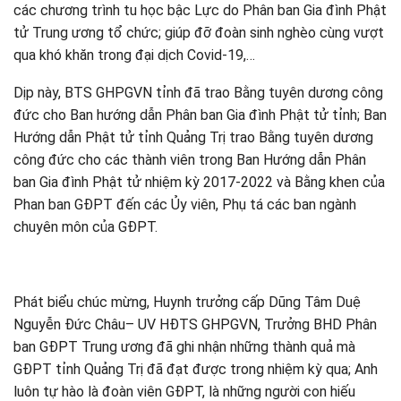
các chương trình tu học bậc Lực do Phân ban Gia đình Phật
tử Trung ương tổ chức; giúp đỡ đoàn sinh nghèo cùng vượt
qua khó khăn trong đại dịch Covid-19,…
Dịp này, BTS GHPGVN tỉnh đã trao Bằng tuyên dương công
đức cho Ban hướng dẫn Phân ban Gia đình Phật tử tỉnh; Ban
Hướng dẫn Phật tử tỉnh Quảng Trị trao Bằng tuyên dương
công đức cho các thành viên trong Ban Hướng dẫn Phân
ban Gia đình Phật tử nhiệm kỳ 2017-2022 và Bằng khen của
Phan ban GĐPT đến các Ủy viên, Phụ tá các ban ngành
chuyên môn của GĐPT.
Phát biểu chúc mừng, Huynh trưởng cấp Dũng Tâm Duệ
Nguyễn Đức Châu– UV HĐTS GHPGVN, Trưởng BHD Phân
ban GĐPT Trung ương đã ghi nhận những thành quả mà
GĐPT tỉnh Quảng Trị đã đạt được trong nhiệm kỳ qua; Anh
luôn tự hào là đoàn viên GĐPT, là những người con hiếu