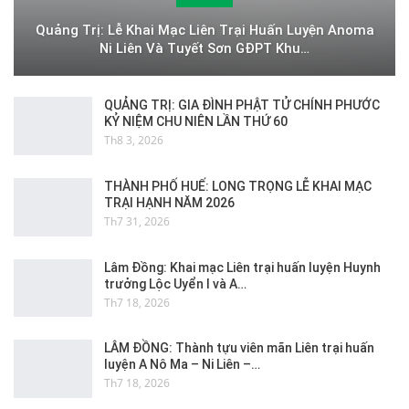
Quảng Trị: Lễ Khai Mạc Liên Trại Huấn Luyện Anoma
Ni Liên Và Tuyết Sơn GĐPT Khu…
QUẢNG TRỊ: GIA ĐÌNH PHẬT TỬ CHÍNH PHƯỚC
KỶ NIỆM CHU NIÊN LẦN THỨ 60
Th8 3, 2026
THÀNH PHỐ HUẾ: LONG TRỌNG LỄ KHAI MẠC
TRẠI HẠNH NĂM 2026
Th7 31, 2026
Lâm Đồng: Khai mạc Liên trại huấn luyện Huynh
trưởng Lộc Uyển I và A…
Th7 18, 2026
LÂM ĐỒNG: Thành tựu viên mãn Liên trại huấn
luyện A Nô Ma – Ni Liên –…
Th7 18, 2026