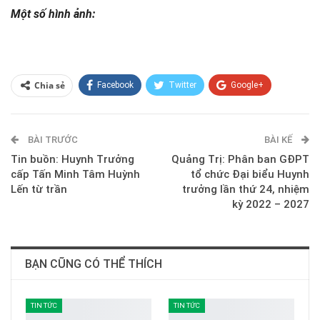
Một số hình ảnh:
Chia sẻ
Facebook
Twitter
Google+
ReddIt
WhatsApp
Pinterest
BÀI TRƯỚC
E-mail
BÀI KẾ
Tin buồn: Huynh Trưởng
Quảng Trị: Phân ban GĐPT
cấp Tấn Minh Tâm Huỳnh
tổ chức Đại biểu Huynh
Lến từ trần
trưởng lần thứ 24, nhiệm
kỳ 2022 – 2027
BẠN CŨNG CÓ THỂ THÍCH
TIN TỨC
TIN TỨC