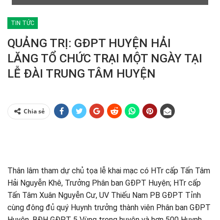
TIN TỨC
QUẢNG TRỊ: GĐPT HUYỆN HẢI
LĂNG TỔ CHỨC TRẠI MỘT NGÀY TẠI
LỄ ĐÀI TRUNG TÂM HUYỆN
Chia sẻ
Thân lâm tham dự chủ tọa lễ khai mạc có HTr cấp Tấn Tâm
Hải Nguyễn Khê, Trưởng Phân ban GĐPT Huyện; HTr cấp
Tấn Tâm Xuân Nguyễn Cư, UV Thiếu Nam PB GĐPT Tỉnh
cùng đông đủ quý Huynh trưởng thành viên Phân ban GĐPT
Huyện, BĐH GĐPT 5 Vùng trong huyện và hơn 500 Huynh