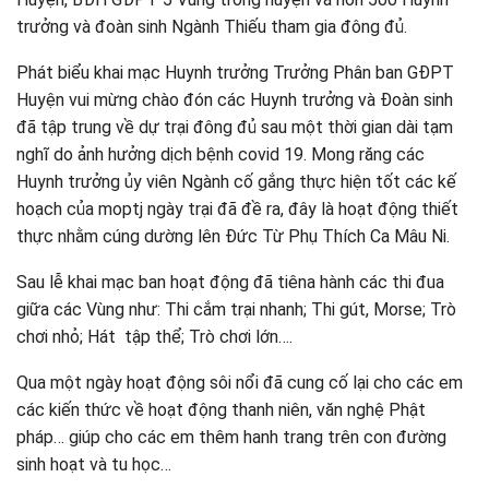
trưởng và đoàn sinh Ngành Thiếu tham gia đông đủ.
Phát biểu khai mạc Huynh trưởng Trưởng Phân ban GĐPT
Huyện vui mừng chào đón các Huynh trưởng và Đoàn sinh
đã tập trung về dự trại đông đủ sau một thời gian dài tạm
nghĩ do ảnh hưởng dịch bệnh covid 19. Mong răng các
Huynh trưởng ủy viên Ngành cố gắng thực hiện tốt các kế
hoạch của moptj ngày trại đã đề ra, đây là hoạt động thiết
thực nhằm cúng dường lên Đức Từ Phụ Thích Ca Mâu Ni.
Sau lễ khai mạc ban hoạt động đã tiêna hành các thi đua
giữa các Vùng như: Thi cắm trại nhanh; Thi gút, Morse; Trò
chơi nhỏ; Hát tập thể; Trò chơi lớn….
Qua một ngày hoạt động sôi nổi đã cung cố lại cho các em
các kiến thức về hoạt động thanh niên, văn nghệ Phật
pháp… giúp cho các em thêm hanh trang trên con đường
sinh hoạt và tu học…