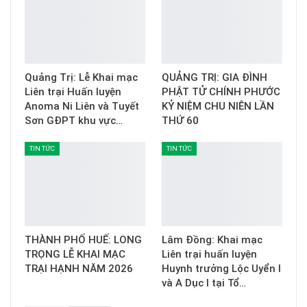
Quảng Trị: Lễ Khai mạc
QUẢNG TRỊ: GIA ĐÌNH
Liên trại Huấn luyện
PHẬT TỬ CHÍNH PHƯỚC
Anoma Ni Liên và Tuyết
KỶ NIỆM CHU NIÊN LẦN
Sơn GĐPT khu vực…
THỨ 60
TIN TỨC
TIN TỨC
THÀNH PHỐ HUẾ: LONG
Lâm Đồng: Khai mạc
TRỌNG LỄ KHAI MẠC
Liên trại huấn luyện
TRẠI HẠNH NĂM 2026
Huynh trưởng Lộc Uyển I
và A Dục I tại Tổ…