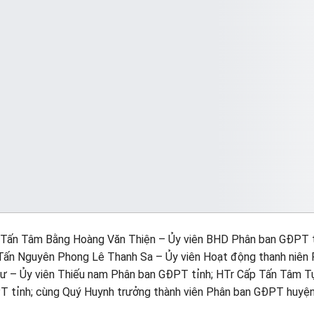
p Tấn Tâm Bằng Hoàng Văn Thiện – Ủy viên BHD Phân ban GĐPT t
Tấn Nguyên Phong Lê Thanh Sa – Ủy viên Hoạt động thanh niên
ư – Ủy viên Thiếu nam Phân ban GĐPT tỉnh; HTr Cấp Tấn Tâm T
T tỉnh; cùng Quý Huynh trưởng thành viên Phân ban GĐPT huyện