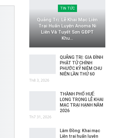
TIN TỨC
Quảng Trị: Lễ Khai Mạc Liên
Trại Huấn Luyện Anoma Ni
Liên Và Tuyết Sơn GĐPT
Khu…
QUẢNG TRỊ: GIA ĐÌNH
PHẬT TỬ CHÍNH
PHƯỚC KỶ NIỆM CHU
NIÊN LẦN THỨ 60
Th8 3, 2026
THÀNH PHỐ HUẾ:
LONG TRỌNG LỄ KHAI
MẠC TRẠI HẠNH NĂM
2026
Th7 31, 2026
Lâm Đồng: Khai mạc
Liên trại huấn luyện