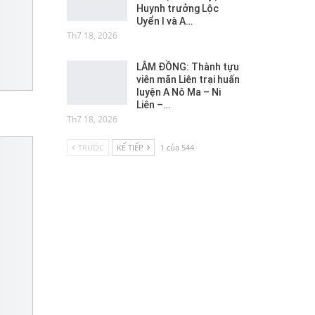
Huynh trưởng Lộc
Uyển I và A…
Th7 18, 2026
LÂM ĐỒNG: Thành tựu
viên mãn Liên trại huấn
luyện A Nô Ma – Ni
Liên –…
Th7 18, 2026
TRƯỚC
KẾ TIẾP
1 của 544