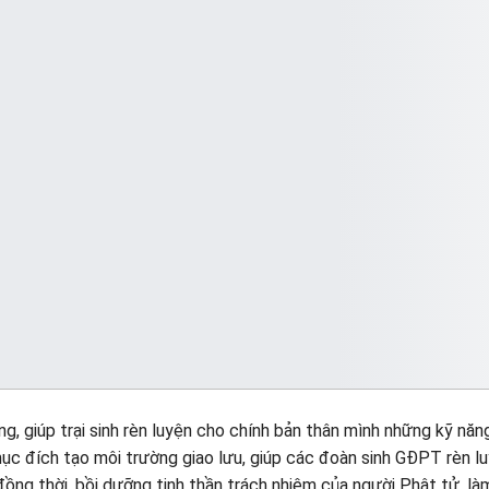
g, giúp trại sinh rèn luyện cho chính bản thân mình những kỹ năn
ục đích tạo môi trường giao lưu, giúp các đoàn sinh GĐPT rèn lu
ồng thời, bồi dưỡng tinh thần trách nhiệm của người Phật tử, là