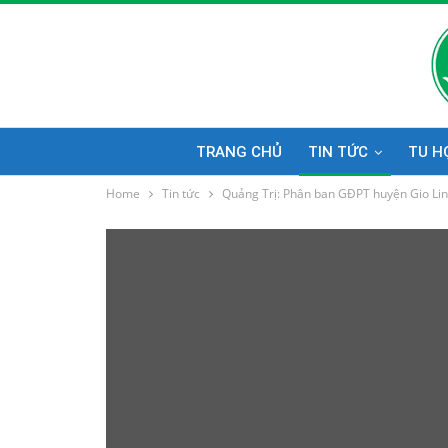
TRANG CHỦ
TIN TỨC
TU H
Home
Tin tức
Quảng Trị: Phân ban GĐPT huyện Gio Linh