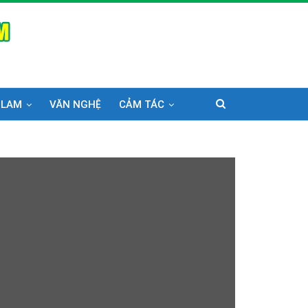
 LAM
VĂN NGHỆ
CẢM TÁC