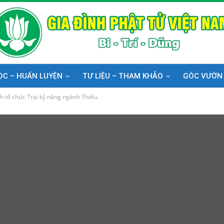
ỌC – HUẤN LUYỆN
TƯ LIỆU – THAM KHẢO
GÓC VƯỜN
 tổ chức Trại kỹ năng ngành Thiếu.