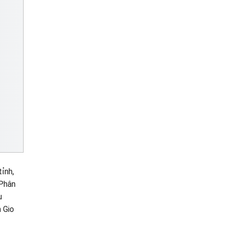
ỉnh,
 Phân
ụ
 Gio