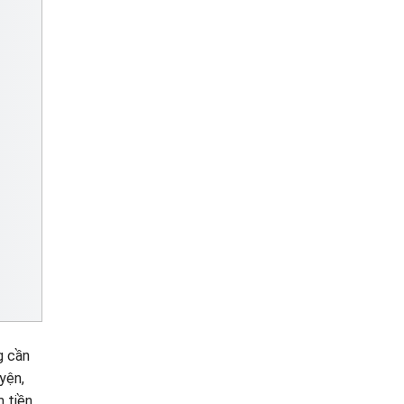
g cần
yện,
m tiền