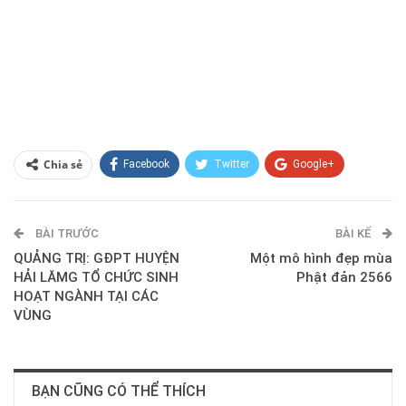
Chia sẻ
Facebook
Twitter
Google+
ReddIt
WhatsApp
Pinterest
BÀI TRƯỚC
E-mail
BÀI KẾ
QUẢNG TRỊ: GĐPT HUYỆN
Một mô hình đẹp mùa
HẢI LĂMG TỔ CHỨC SINH
Phật đản 2566
HOẠT NGÀNH TẠI CÁC
VÙNG
BẠN CŨNG CÓ THỂ THÍCH