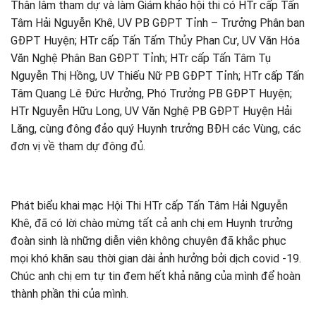
Thân lâm tham dự và làm Giám khảo hội thi có HTr cấp Tấn
Tâm Hải Nguyễn Khê, UV PB GĐPT Tỉnh – Trưởng Phân ban
GĐPT Huyện; HTr cấp Tấn Tấm Thủy Phan Cư, UV Văn Hóa
Văn Nghệ Phân Ban GĐPT Tỉnh; HTr cấp Tấn Tâm Tụ
Nguyễn Thị Hồng, UV Thiếu Nữ PB GĐPT Tỉnh; HTr cấp Tấn
Tâm Quang Lê Đức Hưởng, Phó Trưởng PB GĐPT Huyện;
HTr Nguyễn Hữu Long, UV Văn Nghệ PB GĐPT Huyện Hải
Lăng, cùng đông đảo quý Huynh trưởng BĐH các Vùng, các
đơn vị về tham dự đông đủ.
Phát biểu khai mạc Hội Thi HTr cấp Tấn Tâm Hải Nguyễn
Khê, đã có lời chào mừng tất cả anh chị em Huynh trưởng
đoàn sinh là những diễn viên không chuyên đã khắc phục
mọi khó khăn sau thời gian dài ảnh hưởng bởi dịch covid -19.
Chúc anh chị em tự tin đem hết khả năng của mình để hoàn
thành phần thi của mình.