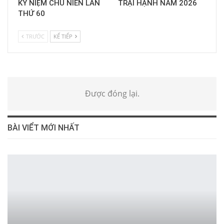
KỶ NIỆM CHU NIÊN LẦN
TRẠI HẠNH NĂM 2026
THỨ 60
TRƯỚC
KẾ TIẾP
Được đóng lại.
BÀI VIỂT MỚI NHẤT