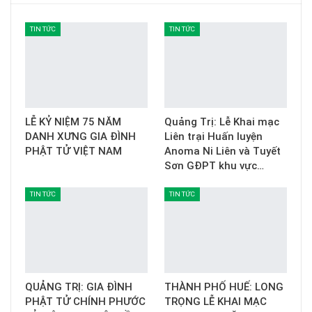
TIN TỨC
TIN TỨC
LỄ KỶ NIỆM 75 NĂM
Quảng Trị: Lễ Khai mạc
DANH XƯNG GIA ĐÌNH
Liên trại Huấn luyện
PHẬT TỬ VIỆT NAM
Anoma Ni Liên và Tuyết
Sơn GĐPT khu vực…
TIN TỨC
TIN TỨC
QUẢNG TRỊ: GIA ĐÌNH
THÀNH PHỐ HUẾ: LONG
PHẬT TỬ CHÍNH PHƯỚC
TRỌNG LỄ KHAI MẠC