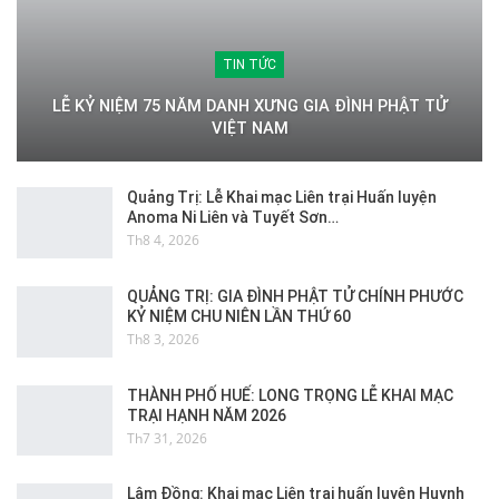
TIN TỨC
LỄ KỶ NIỆM 75 NĂM DANH XƯNG GIA ĐÌNH PHẬT TỬ
VIỆT NAM
Quảng Trị: Lễ Khai mạc Liên trại Huấn luyện
Anoma Ni Liên và Tuyết Sơn…
Th8 4, 2026
QUẢNG TRỊ: GIA ĐÌNH PHẬT TỬ CHÍNH PHƯỚC
KỶ NIỆM CHU NIÊN LẦN THỨ 60
Th8 3, 2026
THÀNH PHỐ HUẾ: LONG TRỌNG LỄ KHAI MẠC
TRẠI HẠNH NĂM 2026
Th7 31, 2026
Lâm Đồng: Khai mạc Liên trại huấn luyện Huynh