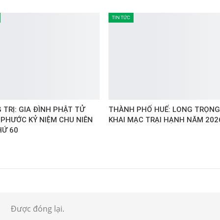
TIN TỨC
TRỊ: GIA ĐÌNH PHẬT TỬ
THÀNH PHỐ HUẾ: LONG TRỌNG
 PHƯỚC KỶ NIỆM CHU NIÊN
KHAI MẠC TRẠI HẠNH NĂM 202
HỨ 60
Được đóng lại.