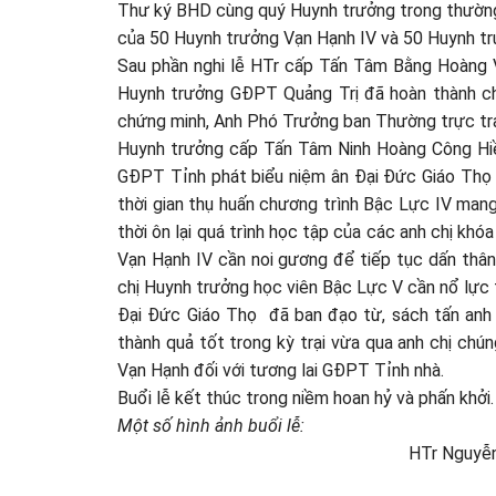
Thư ký BHD cùng quý Huynh trưởng trong thường
của 50 Huynh trưởng Vạn Hạnh IV và 50 Huynh tr
Sau phần nghi lễ HTr cấp Tấn Tâm Bằng Hoàng 
Huynh trưởng GĐPT Quảng Trị đã hoàn thành ch
chứng minh, Anh Phó Trưởng ban Thường trực trao
Huynh trưởng cấp Tấn Tâm Ninh Hoàng Công Hiề
GĐPT Tỉnh phát biểu niệm ân Đại Đức Giáo Thọ
thời gian thụ huấn chương trình Bậc Lực IV mang 
thời ôn lại quá trình học tập của các anh chị kh
Vạn Hạnh IV cần noi gương để tiếp tục dấn thâ
chị Huynh trưởng học viên Bậc Lực V cần nổ lực 
Đại Đức Giáo Thọ đã ban đạo từ, sách tấn anh
thành quả tốt trong kỳ trại vừa qua anh chị ch
Vạn Hạnh đối với tương lai GĐPT Tỉnh nhà.
Buổi lễ kết thúc trong niềm hoan hỷ và phấn khởi.
Một số hình ảnh buổi lễ:
HTr Nguyễn