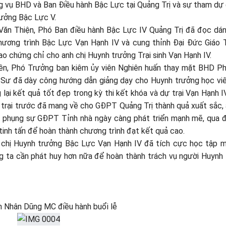
 vụ BHD và Ban Điều hành Bậc Lực tại Quảng Trị và sự tham dự
ưởng Bậc Lực V.
Văn Thiện, Phó Ban điều hành Bậc Lực IV Quảng Trị đã đọc dá
ương trình Bậc Lực Vạn Hạnh IV và cung thỉnh Đại Đức Giáo
 chứng chỉ cho anh chị Huynh trưởng Trại sinh Vạn Hạnh IV.
n, Phó Trưởng ban kiêm ủy viên Nghiên huấn thay mặt BHD P
 Sư đã dày công hướng dẫn giảng dạy cho Huynh trưởng học vi
lại kết quả tốt đẹp trong kỳ thi kết khóa và dự trại Vạn Hạnh I
óa trại trước đã mang về cho GĐPT Quảng Trị thành quả xuất sắc, 
n phụng sự GĐPT Tỉnh nhà ngày càng phát triển mạnh mẽ, qua 
tinh tấn để hoàn thành chương trình đạt kết quả cao.
 chị Huynh trưởng Bậc Lực Vạn Hạnh IV đã tích cực học tập m
úng ta cần phát huy hơn nữa để hoàn thành trách vụ người Huynh
 Nhân Dũng MC điều hành buổi lễ