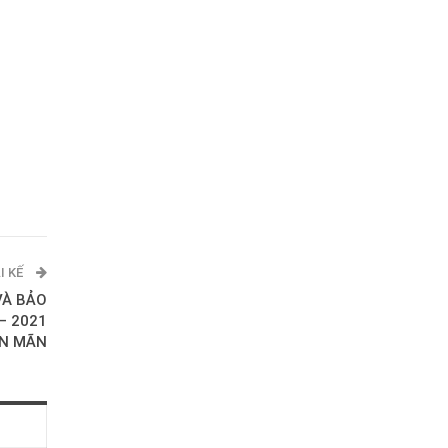
I KẾ
VÀ BẢO
– 2021
ÊN MÃN