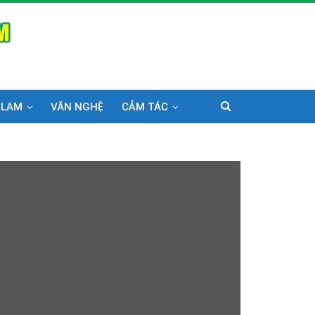
 LAM
VĂN NGHỆ
CẢM TÁC