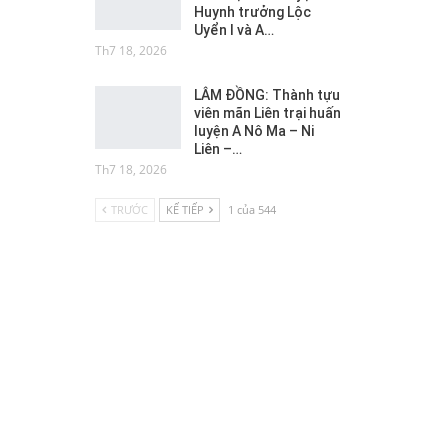
Huynh trưởng Lộc
Uyển I và A…
Th7 18, 2026
LÂM ĐỒNG: Thành tựu
viên mãn Liên trại huấn
luyện A Nô Ma – Ni
Liên –…
Th7 18, 2026
TRƯỚC
KẾ TIẾP
1 của 544