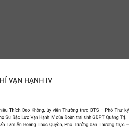
HỈ VẠN HẠNH IV
hiệu Thích Đạo Không, ủy viên Thường trực BTS – Phó Thư k
ọ Sư Bậc Lực Vạn Hạnh IV của Đoàn trại sinh GĐPT Quảng Trị.
Tấn Tâm Ấn Hoàng Thúc Quyền, Phó Trưởng ban Thường trực –