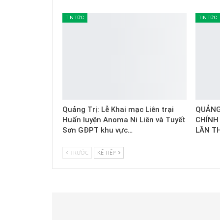
TIN TỨC
TIN TỨC
Quảng Trị: Lễ Khai mạc Liên trại
QUẢNG 
Huấn luyện Anoma Ni Liên và Tuyết
CHÍNH
Sơn GĐPT khu vực…
LẦN T
TRƯỚC
KẾ TIẾP