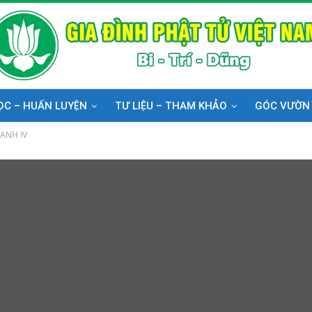
ỌC – HUẤN LUYỆN
TƯ LIỆU – THAM KHẢO
GÓC VƯỜN
ẠNH IV