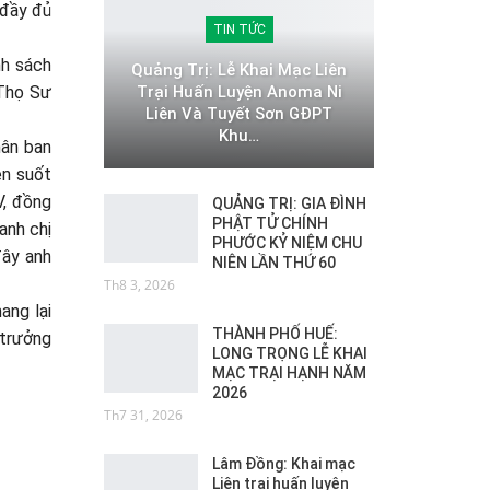
 đầy đủ
TIN TỨC
nh sách
Quảng Trị: Lễ Khai Mạc Liên
Trại Huấn Luyện Anoma Ni
 Thọ Sư
Liên Và Tuyết Sơn GĐPT
Khu…
hân ban
ên suốt
V, đồng
QUẢNG TRỊ: GIA ĐÌNH
PHẬT TỬ CHÍNH
anh chị
PHƯỚC KỶ NIỆM CHU
đây anh
NIÊN LẦN THỨ 60
Th8 3, 2026
ang lại
THÀNH PHỐ HUẾ:
 trưởng
LONG TRỌNG LỄ KHAI
MẠC TRẠI HẠNH NĂM
2026
Th7 31, 2026
Lâm Đồng: Khai mạc
Liên trại huấn luyện