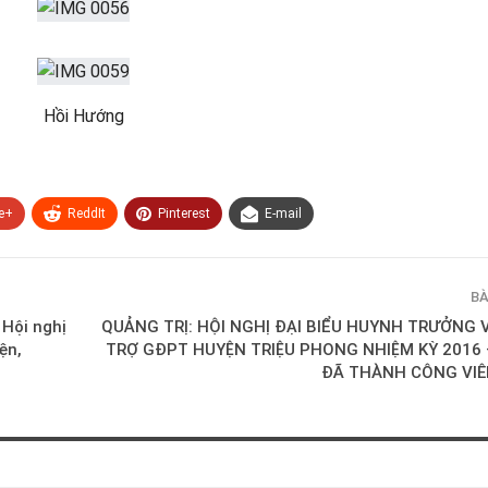
Hồi Hướng
e+
ReddIt
Pinterest
E-mail
BÀ
Hội nghị
QUẢNG TRỊ: HỘI NGHỊ ĐẠI BIỂU HUYNH TRƯỞNG 
ện,
TRỢ GĐPT HUYỆN TRIỆU PHONG NHIỆM KỲ 2016 
ĐÃ THÀNH CÔNG VI