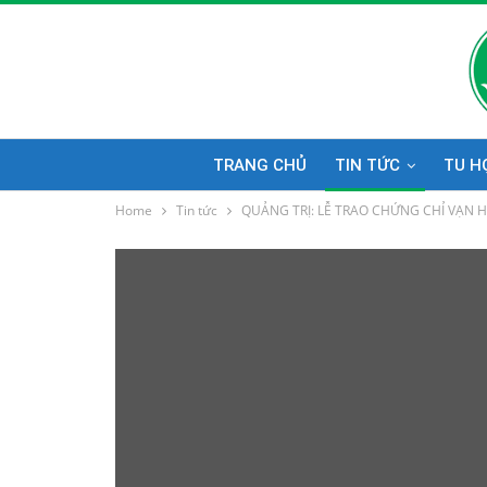
TRANG CHỦ
TIN TỨC
TU H
Home
Tin tức
QUẢNG TRỊ: LỄ TRAO CHỨNG CHỈ VẠN H