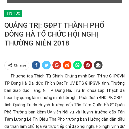
TIN TỨC
QUẢNG TRỊ: GĐPT THÀNH PHỐ
ĐÔNG HÀ TỔ CHỨC HỘI NGHỊ
THƯỜNG NIÊN 2018
Chia sẻ
Thượng tọa Thích Từ Chính, Chứng minh Ban Trị sự GHPGVN
TP Đông Hà; Đại đức Thích ĐạoTri UV BTS GHPGVN tỉnh, Trưởng
ban Giáo dục Tăng, Ni TP Đông Hà, Trụ trì chùa Lập Thạch đã
hoan hỷ quang lâm chứng minh hội nghị. Phái đoàn BHD PB GĐPT
tỉnh Quảng Trị do Huynh trưởng cấp Tấn Tâm Quần Hồ Sĩ Quận
Phó Trưởng ban kiêm Uỷ viên Nội vụ và Huynh trưởng cấp Tấn
Tâm Lượng Lê Thị Diệu Tha Phó trưởng ban Hướng dẫn dẫn đầu
đã thân lâm chủ tọa và trực tiếp chỉ đạo hội nghị. Hội nghị vinh dự