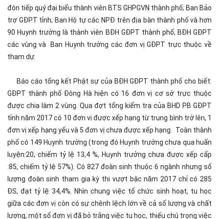
đón tiếp quý đại biểu thành viên BTS GHPGVN thành phố; Ban Bảo
trợ GĐPT tỉnh; Ban Hộ tự các NPĐ trên địa bàn thành phố và hơn
90 Huynh trưởng là thành viên BĐH GĐPT thành phố, BĐH GĐPT
các vùng và Ban Huynh trưởng các đơn vị GĐPT trực thuộc về
tham dự.
Báo cáo tổng kết Phật sự của BĐH GĐPT thành phố cho biết:
GĐPT thành phố Đông Hà hiện có 16 đơn vị cơ sở trực thuộc
được chia làm 2 vùng. Qua đợt tổng kiểm tra của BHD PB GĐPT
tỉnh năm 2017 có 10 đơn vị được xếp hạng từ trung bình trở lên, 1
đơn vị xếp hạng yếu và 5 đơn vị chưa được xếp hạng. Toàn thành
phố có 149 Huynh trưởng (trong đó Huynh trưởng chưa qua huấn
luyện:20, chiếm tỷ lệ 13,4 %, Huynh trưởng chưa được xếp cấp
:85, chiếm tỷ lệ 57%). Có 827 đoàn sinh thuộc 6 ngành nhưng số
lượng đoàn sinh tham gia kỳ thi vượt bậc năm 2017 chỉ có 285
ĐS, đạt tỷ lệ 34,4%. Nhìn chung việc tổ chức sinh hoạt, tu học
giữa các đơn vị còn có sự chênh lệch lớn về cả số lượng và chất
lượng, một số đơn vị đã bỏ trắng việc tu học, thiếu chú trọng việc