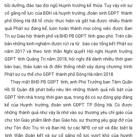
bồi dưỡng, đào tạo đội ngũ Huynh trưởng kế thừa. Tuy vậy với sự
cố gắng nỗ lực của BĐH và huynh trưởng ,đoàn sinh GĐPT thành
phố Đông Hà đã tổ chức thực hiện và gặt hái được nhiều thành
quả Phật sự đáng kể, luôn hoàn thành mọi công việc được Ban
Trị sự Giáo hội thành phố và BHD PB GĐPT tỉnh giao phó. Trên căn
bản những kinh nghiệm được rút ra từ báo cáo tổng kết Phật sự
năm 2017 và theo tinh thần Nghị quyết Hội nghị Huynh trưởng
GĐPT tỉnh Quảng Trị năm 2018, hội nghị đã dành nhiều thời gian
bàn bạc, thảo luận và đi đến thống nhất xây dựng chương trình
Phật sự cụ thể cho GĐPT thành phố Đông Hà năm 2018.
Thay mặt BHD PB GĐPT tỉnh, anh Phó Trưởng ban Tâm Quần
Hồ Sĩ Quận đã phát biểu nêu lên những thành quả nổi bật của
GĐPT tỉnh nhà trong thời gian qua, trong đó có sự đóng góp đáng
kể của Huynh trưởng, đoàn sinh GĐPT TP Đông Hà. Có được
những thành quả như vậy là nhờ vào sự thương yêu chỉ giáo của
chư tôn Giáo phẩm lãnh đạo Giáo hội, sự thương yêu giúp đở của
chư Tôn đức Trụ trì và Ban Hộ tự các NPĐ cơ sở và đặc biệt là
tinh thần đoàn kết và sự cố gắng nỗ lực vượt khó của huynh