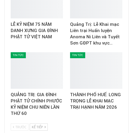
LỄ KỶ NIỆM 75 NĂM
Quảng Trị: Lễ Khai mạc
DANH XƯNG GIA ĐÌNH
Liên trại Huấn luyện
PHẬT TỬ VIỆT NAM
Anoma Ni Liên và Tuyết
Sơn GĐPT khu vực…
TIN TỨC
TIN TỨC
QUẢNG TRỊ: GIA ĐÌNH
THÀNH PHỐ HUẾ: LONG
PHẬT TỬ CHÍNH PHƯỚC
TRỌNG LỄ KHAI MẠC
KỶ NIỆM CHU NIÊN LẦN
TRẠI HẠNH NĂM 2026
THỨ 60
TRƯỚC
KẾ TIẾP