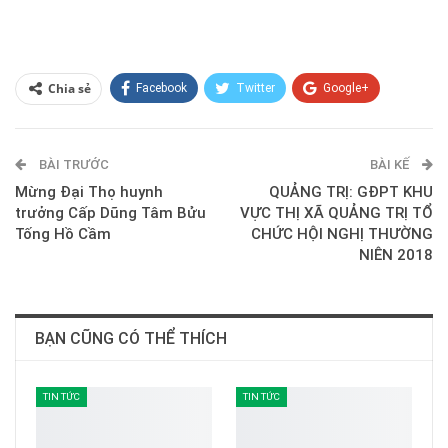
Chia sẻ
Facebook
Twitter
Google+
ReddIt
WhatsApp
Pinterest
BÀI TRƯỚC
E-mail
BÀI KẾ
Mừng Đại Thọ huynh
QUẢNG TRỊ: GĐPT KHU
trưởng Cấp Dũng Tâm Bửu
VỰC THỊ XÃ QUẢNG TRỊ TỔ
Tống Hồ Cầm
CHỨC HỘI NGHỊ THƯỜNG
NIÊN 2018
BẠN CŨNG CÓ THỂ THÍCH
TIN TỨC
TIN TỨC