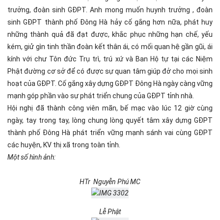
trưởng, đoàn sinh GĐPT. Anh mong muốn huynh trưởng , đoàn
sinh GĐPT thành phố Đông Hà hảy cố gắng hơn nữa, phát huy
những thành quả đã đạt được, khắc phục những hạn chế, yếu
kém, giử gìn tinh thần đoàn kết thân ái, có mối quan hệ gần gũi, ái
kính với chư Tôn đức Trụ trì, trú xứ và Ban Hộ tự tại các Niệm
Phật đường cơ sở để có được sự quan tâm giúp đở cho mọi sinh
hoạt của GĐPT. Cố gắng xây dựng GĐPT Đông Hà ngày càng vững
mạnh góp phần vào sự phát triển chung của GĐPT tỉnh nhà.
Hội nghị đã thành công viên mãn, bế mạc vào lúc 12 giờ cùng
ngày, tay trong tay, lòng chung lòng quyết tâm xây dựng GĐPT
thành phố Đông Hà phát triển vững mạnh sánh vai cùng GĐPT
các huyện, KV thị xã trong toàn tỉnh.
Một số hình ảnh:
HTr Nguyễn Phú MC
Lễ Phật