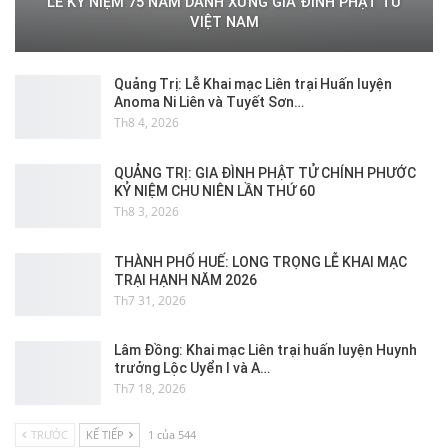
LỄ KỶ NIỆM 75 NĂM DANH XƯNG GIA ĐÌNH PHẬT TỬ
VIỆT NAM
Quảng Trị: Lễ Khai mạc Liên trại Huấn luyện
Anoma Ni Liên và Tuyết Sơn…
Th8 4, 2026
QUẢNG TRỊ: GIA ĐÌNH PHẬT TỬ CHÍNH PHƯỚC
KỶ NIỆM CHU NIÊN LẦN THỨ 60
Th8 3, 2026
THÀNH PHỐ HUẾ: LONG TRỌNG LỄ KHAI MẠC
TRẠI HẠNH NĂM 2026
Th7 31, 2026
Lâm Đồng: Khai mạc Liên trại huấn luyện Huynh
trưởng Lộc Uyển I và A…
Th7 18, 2026
TRƯỚC
KẾ TIẾP
1 của 544