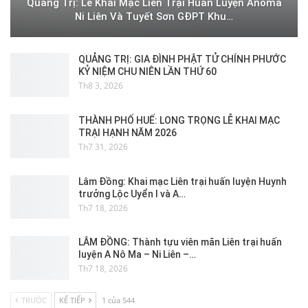
Quảng Trị: Lễ Khai Mạc Liên Trại Huấn Luyện Anoma
Ni Liên Và Tuyết Sơn GĐPT Khu…
QUẢNG TRỊ: GIA ĐÌNH PHẬT TỬ CHÍNH PHƯỚC
KỶ NIỆM CHU NIÊN LẦN THỨ 60
Th8 3, 2026
THÀNH PHỐ HUẾ: LONG TRỌNG LỄ KHAI MẠC
TRẠI HẠNH NĂM 2026
Th7 31, 2026
Lâm Đồng: Khai mạc Liên trại huấn luyện Huynh
trưởng Lộc Uyển I và A…
Th7 18, 2026
LÂM ĐỒNG: Thành tựu viên mãn Liên trại huấn
luyện A Nô Ma – Ni Liên –…
Th7 18, 2026
TRƯỚC
KẾ TIẾP
1 của 544