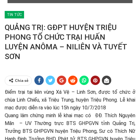
TIN TỨC
QUẢNG TRỊ: GĐPT HUYỆN TRIỆU
PHONG TỔ CHỨC TRẠI HUẤN
LUYỆN ANÔMA – NILIÊN VÀ TUYẾT
SƠN
Chia sẻ
Điểm trại tại liên vùng Xá Vệ – Linh Sơn, được tổ chức ở
chùa Linh Chiểu, xã Triệu Trung, huyện Triệu Phong. Lễ khai
mạc được diễn ra vào lúc 15h ngày 10/7/2018
Quang lâm chứng minh lễ khai mạc có ĐĐ. Thích Nguyên
Mãn – UV Thường trực BTS GHPGVN tỉnh Quảng Trị,
Trưởng BTS GHPGVN huyện Triệu Phong, Sư cô Thích Nữ
Hạnh Định Trưởng BHD Phật tử BTS GHPGVN huyện Triệu