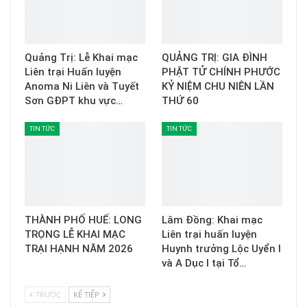
Quảng Trị: Lễ Khai mạc
QUẢNG TRỊ: GIA ĐÌNH
Liên trại Huấn luyện
PHẬT TỬ CHÍNH PHƯỚC
Anoma Ni Liên và Tuyết
KỶ NIỆM CHU NIÊN LẦN
Sơn GĐPT khu vực…
THỨ 60
TIN TỨC
TIN TỨC
THÀNH PHỐ HUẾ: LONG
Lâm Đồng: Khai mạc
TRỌNG LỄ KHAI MẠC
Liên trại huấn luyện
TRẠI HẠNH NĂM 2026
Huynh trưởng Lộc Uyển I
và A Dục I tại Tổ…
TRƯỚC
KẾ TIẾP