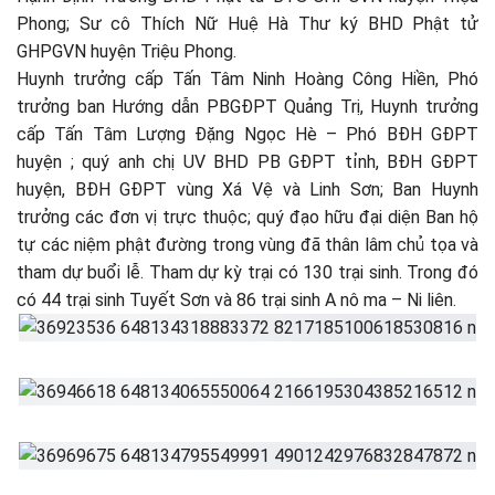
Phong; Sư cô Thích Nữ Huệ Hà Thư ký BHD Phật tử
GHPGVN huyện Triệu Phong.
Huynh trưởng cấp Tấn Tâm Ninh Hoàng Công Hiền, Phó
trưởng ban Hướng dẫn PBGĐPT Quảng Trị, Huynh trưởng
cấp Tấn Tâm Lượng Đặng Ngọc Hè – Phó BĐH GĐPT
huyện ; quý anh chị UV BHD PB GĐPT tỉnh, BĐH GĐPT
huyện, BĐH GĐPT vùng Xá Vệ và Linh Sơn; Ban Huynh
trưởng các đơn vị trực thuộc; quý đạo hữu đại diện Ban hộ
tự các niệm phật đường trong vùng đã thân lâm chủ tọa và
tham dự buổi lễ. Tham dự kỳ trại có 130 trại sinh. Trong đó
có 44 trại sinh Tuyết Sơn và 86 trại sinh A nô ma – Ni liên.