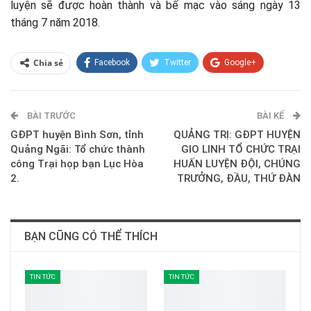
luyện sẽ được hoàn thành và bế mạc vào sáng ngày 13
tháng 7 năm 2018.
Chia sẻ
Facebook
Twitter
Google+
ReddIt
WhatsApp
Pinterest
BÀI TRƯỚC
E-mail
BÀI KẾ
GĐPT huyện Bình Sơn, tỉnh
QUẢNG TRỊ: GĐPT HUYỆN
Quảng Ngãi: Tổ chức thành
GIO LINH TỔ CHỨC TRẠI
công Trại họp bạn Lục Hòa
HUẤN LUYỆN ĐỘI, CHÚNG
2.
TRƯỞNG, ĐẦU, THỨ ĐÀN
BẠN CŨNG CÓ THỂ THÍCH
TIN TỨC
TIN TỨC