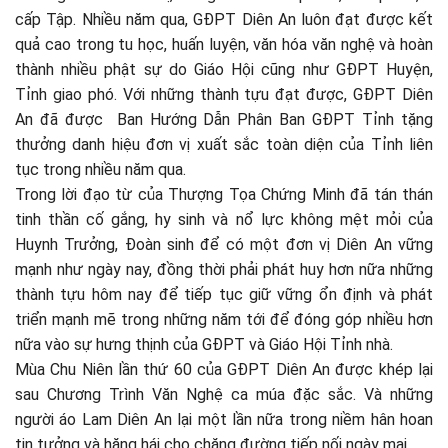
cấp Tập. Nhiều năm qua, GĐPT Diên An luôn đạt được kết
quả cao trong tu học, huấn luyện, văn hóa văn nghệ và hoàn
thành nhiều phật sự do Giáo Hội cũng như GĐPT Huyện,
Tỉnh giao phó. Với những thành tựu đạt được, GĐPT Diên
An đã được Ban Hướng Dẫn Phân Ban GĐPT Tỉnh tặng
thưởng danh hiệu đơn vị xuất sắc toàn diện của Tỉnh liên
tục trong nhiều năm qua.
Trong lời đạo từ của Thượng Tọa Chứng Minh đã tán thán
tinh thần cố gắng, hy sinh và nổ lực không mệt mỏi của
Huynh Trưởng, Đoàn sinh để có một đơn vị Diên An vững
mạnh như ngày nay, đồng thời phải phát huy hơn nữa những
thành tựu hôm nay để tiếp tục giữ vững ổn định và phát
triển mạnh mẽ trong những năm tới để đóng góp nhiều hơn
nữa vào sự hưng thịnh của GĐPT và Giáo Hội Tỉnh nhà.
Mùa Chu Niên lần thứ 60 của GĐPT Diên An được khép lại
sau Chương Trình Văn Nghệ ca múa đặc sắc. Và những
người áo Lam Diên An lại một lần nữa trong niềm hân hoan
tin tưởng và hăng hái cho chặng đường tiếp nối ngày mai.