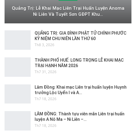
Quảng Trị: Lễ Khai Mạc Liên Trại Huấn Luyện Anoma
Ni Liên Và Tuyết Sơn GĐPT Khu…
QUẢNG TRỊ: GIA ĐÌNH PHẬT TỬ CHÍNH PHƯỚC
KỶ NIỆM CHU NIÊN LẦN THỨ 60
Th8 3, 2026
THÀNH PHỐ HUẾ: LONG TRỌNG LỄ KHAI MẠC
TRẠI HẠNH NĂM 2026
Th7 31, 2026
Lâm Đồng: Khai mạc Liên trại huấn luyện Huynh
trưởng Lộc Uyển I và A…
Th7 18, 2026
LÂM ĐỒNG: Thành tựu viên mãn Liên trại huấn
luyện A Nô Ma – Ni Liên –…
Th7 18, 2026