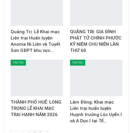
Quảng Trị: Lễ Khai mạc
QUẢNG TRỊ: GIA ĐÌNH
Liên trại Huấn luyện
PHẬT TỬ CHÍNH PHƯỚC
Anoma Ni Liên và Tuyết
KỶ NIỆM CHU NIÊN LẦN
Sơn GĐPT khu vực…
THỨ 60
TIN TỨC
TIN TỨC
THÀNH PHỐ HUẾ: LONG
Lâm Đồng: Khai mạc
TRỌNG LỄ KHAI MẠC
Liên trại huấn luyện
TRẠI HẠNH NĂM 2026
Huynh trưởng Lộc Uyển I
và A Dục I tại Tổ…