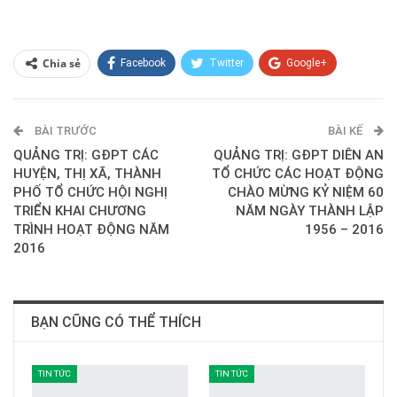
Chia sẻ
Facebook
Twitter
Google+
ReddIt
WhatsApp
Pinterest
BÀI TRƯỚC
E-mail
BÀI KẾ
QUẢNG TRỊ: GĐPT CÁC
QUẢNG TRỊ: GĐPT DIÊN AN
HUYỆN, THỊ XÃ, THÀNH
TỔ CHỨC CÁC HOẠT ĐỘNG
PHỐ TỔ CHỨC HỘI NGHỊ
CHÀO MỪNG KỶ NIỆM 60
TRIỂN KHAI CHƯƠNG
NĂM NGÀY THÀNH LẬP
TRÌNH HOẠT ĐỘNG NĂM
1956 – 2016
2016
BẠN CŨNG CÓ THỂ THÍCH
TIN TỨC
TIN TỨC