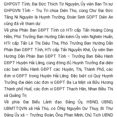
GHPGVT Tỉnh; Đại Đức Thích Từ Nguyện, Ủy viên Ban Trị sự
GHPGVN Tỉnh – Trụ Trì chùa Diên Thọ, cùng Chư Đại Đức
Tăng Ni Nguyên là Huynh Trưởng, Đoàn Sinh GDPT Diên An
cũng đã về tham dự.
Về phía Phân Ban GĐPT Tỉnh có HTr cấp Tấn Hoàng Công
Hiền, Phó Trưởng Ban Hướng Dẫn kiêm Ủy viên Nghiên Huấn;
HTr cấp Tấn Lê Thị Diệu Tha, Phó Trưởng Ban Hướng Dẫn
Phân Ban GĐPT Tỉnh; HTr cấp Tấn Nguyễn Khê, Ủy viên Ban
Hướng Dẫn Phân Ban GĐPT Tỉnh – Trưởng Ban Điều Hành
GĐPT Huyện Hải Lăng, cùng đông đủ Huynh Trưởng đại diện
các ban Điều Hành GĐPT các Huyện, Thị, Thành Phố, các
đơn vị GĐPT trong Huyện Hải Lăng. Đặc biệt có Quý Huynh
Trưởng đại diện các đơn vị GĐPT Ba La Mật và Bửu Hương
Thành phố Huế, các đơn vị GĐPT Thạch Hãn, Nhan Biều Thị
xã Quảng Trị.
Về phía Đại Biểu Lảnh đạo Đảng Ủy, HĐND, UBND,
UBMTTQVN xã Hải Thọ, có ÔNg Nguyễn Dư Thụy, Bí Thư
Đảng Ủy xã – Trưởng Đoàn; Ông Phan Minh, Chủ Tịch UBND