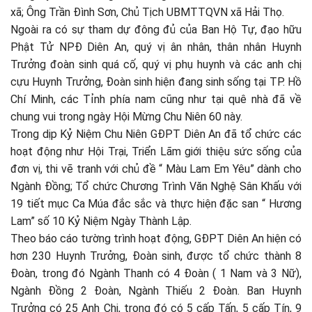
xã; Ông Trần Đình Sơn, Chủ Tịch UBMTTQVN xã Hải Thọ.
Ngoài ra có sự tham dự đông đủ của Ban Hộ Tự, đạo hữu
Phật Tử NPĐ Diên An, quý vị ân nhân, thân nhân Huynh
Trưởng đoàn sinh quá cố, quý vị phụ huynh và các anh chị
cựu Huynh Trưởng, Đoàn sinh hiện đang sinh sống tại TP. Hồ
Chí Minh, các Tỉnh phía nam cũng như tại quê nhà đã về
chung vui trong ngày Hội Mừng Chu Niên 60 này.
Trong dịp Kỷ Niệm Chu Niên GĐPT Diên An đã tổ chức các
hoạt động như Hội Trại, Triển Lãm giới thiệu sức sống của
đơn vị, thi vẽ tranh với chủ đề “ Màu Lam Em Yêu” dành cho
Ngành Đồng; Tổ chức Chương Trình Văn Nghệ Sân Khấu với
19 tiết mục Ca Múa đắc sắc và thực hiện đặc san “ Hương
Lam” số 10 Kỷ Niệm Ngày Thành Lập.
Theo báo cáo tường trình hoạt động, GĐPT Diên An hiện có
hơn 230 Huynh Trưởng, Đoàn sinh, được tổ chức thành 8
Đoàn, trong đó Ngành Thanh có 4 Đoàn ( 1 Nam và 3 Nữ),
Ngành Đồng 2 Đoàn, Ngành Thiếu 2 Đoàn. Ban Huynh
Trưởng có 25 Anh Chị, trong đó có 5 cấp Tấn, 5 cấp Tín, 9