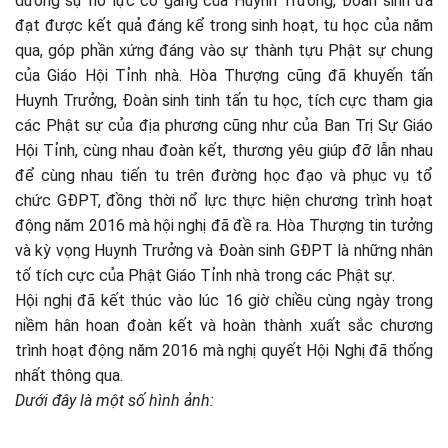
dương sự nổ lực cố gắng của Huynh Trưởng, Đoàn sinh đã
đạt được kết quả đáng kể trong sinh hoạt, tu học của năm
qua, góp phần xứng đáng vào sự thành tựu Phật sự chung
của Giáo Hội Tỉnh nhà. Hòa Thượng cũng đã khuyến tấn
Huynh Trưởng, Đoàn sinh tinh tấn tu học, tích cực tham gia
các Phật sự của địa phương cũng như của Ban Trị Sự Giáo
Hội Tỉnh, cùng nhau đoàn kết, thương yêu giúp đỡ lẫn nhau
để cùng nhau tiến tu trên đường học đạo và phục vụ tổ
chức GĐPT, đồng thời nổ lực thực hiện chương trình hoạt
động năm 2016 mà hội nghị đã đề ra. Hòa Thượng tin tưởng
và kỳ vọng Huynh Trưởng và Đoàn sinh GĐPT là những nhân
tố tích cực của Phật Giáo Tỉnh nhà trong các Phật sự.
Hội nghị đã kết thúc vào lúc 16 giờ chiều cùng ngày trong
niềm hân hoan đoàn kết và hoàn thành xuất sắc chương
trình hoạt động năm 2016 mà nghị quyết Hội Nghị đã thống
nhất thông qua.
Dưới đây là một số hình ảnh: