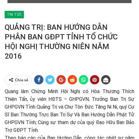
TIN TỨC
QUẢNG TRỊ: BAN HƯỚNG DẪN
PHÂN BAN GĐPT TỈNH TỔ CHỨC
HỘI NGHỊ THƯỜNG NIÊN NĂM
2016
Chia sẻ
Quang lâm Chứng Minh Hội Nghị có Hòa Thượng Thích
Thiện Tấn, ủy viên HĐTS – GHPGVN; Trưởng Ban Trị Sự
GHPGVN Tỉnh Quảng Trị và Chư Tôn Đức Tăng Ni Ni, quý Cư
Sĩ Ban Thường Trực Ban Trị Sự Và Ban Hướng Dẫn Phật Tử
GHPGVN Tỉnh; Cùng sự tham dự của quý Đạo Hữu Ban Bảo
Trợ GĐPT Tỉnh.
Theo báo cáo của Ban Hướng Dẫn, công tác phật sự năm