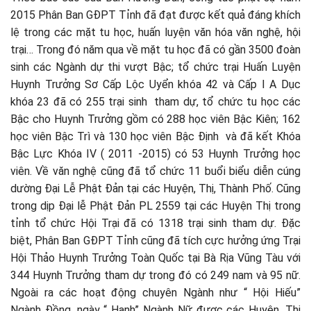
2015 Phân Ban GĐPT Tỉnh đã đạt được kết quả đáng khích
lệ trong các mặt tu học, huấn luyện văn hóa văn nghệ, hội
trại… Trong đó năm qua về mặt tu học đã có gần 3500 đoàn
sinh các Ngành dự thi vượt Bậc; tổ chức trại Huấn Luyện
Huynh Trưởng Sơ Cấp Lộc Uyển khóa 42 và Cấp I A Dục
khóa 23 đã có 255 trại sinh tham dự, tổ chức tu học các
Bậc cho Huynh Trưởng gồm có 288 học viên Bậc Kiên; 162
học viên Bậc Trì và 130 học viên Bậc Định và đã kết Khóa
Bậc Lực Khóa IV ( 2011 -2015) có 53 Huynh Trưởng học
viên. Về văn nghệ cũng đã tổ chức 11 buổi biểu diễn cúng
dường Đại Lễ Phật Đản tại các Huyện, Thị, Thành Phố. Cũng
trong dịp Đại lễ Phật Đản PL 2559 tại các Huyện Thị trong
tỉnh tổ chức Hội Trại đã có 1318 trại sinh tham dự. Đặc
biệt, Phân Ban GĐPT Tỉnh cũng đã tích cực hưởng ứng Trại
Hội Thảo Huynh Trưởng Toàn Quốc tại Bà Rịa Vũng Tàu với
344 Huynh Trưởng tham dự trong đó có 249 nam và 95 nữ.
Ngoài ra các hoạt động chuyên Ngành như “ Hội Hiếu”
Ngành Đồng, ngày “ Hạnh” Ngành Nữ được các Huyện, Thị