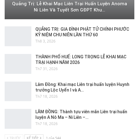
Quảng Trị: Lễ Khai Mạc Liên Trại Huấn Luyện Anoma
Ni Liên Và Tuyết Sơn GĐPT Khu…
QUẢNG TRỊ: GIA ĐÌNH PHẬT TỬ CHÍNH PHƯỚC
KỶ NIỆM CHU NIÊN LẦN THỨ 60
Th8 3, 2026
THÀNH PHỐ HUẾ: LONG TRỌNG LỄ KHAI MẠC
TRẠI HẠNH NĂM 2026
Th7 31, 2026
Lâm Đồng: Khai mạc Liên trại huấn luyện Huynh
trưởng Lộc Uyển I và A…
Th7 18, 2026
LÂM ĐỒNG: Thành tựu viên mãn Liên trại huấn
luyện A Nô Ma – Ni Liên –…
Th7 18, 2026
TRƯỚC
KẾ TIẾP
1 của 544