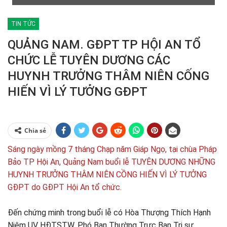
TIN TỨC
QUẢNG NAM. GĐPT TP HỘI AN TỔ
CHỨC LỄ TUYÊN DƯƠNG CÁC
HUYNH TRƯỞNG THÂM NIÊN CỐNG
HIẾN VÌ LÝ TƯỞNG GĐPT
Chia sẻ
Sáng ngày mồng 7 tháng Chạp năm Giáp Ngọ, tại chùa Pháp
Bảo TP Hội An, Quảng Nam buổi lễ TUYÊN DƯƠNG NHỮNG
HUYNH TRƯỞNG THÂM NIÊN CỒNG HIẾN VÌ LÝ TƯỞNG
GĐPT do GĐPT Hội An tổ chức.
Đến chứng minh trong buổi lễ có Hòa Thượng Thích Hạnh
Niệm UV HĐTSTW, Phó Ban Thường Trực Ban Trị sự