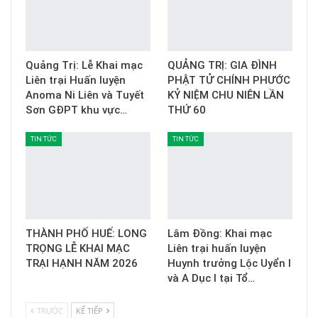
Quảng Trị: Lễ Khai mạc
QUẢNG TRỊ: GIA ĐÌNH
Liên trại Huấn luyện
PHẬT TỬ CHÍNH PHƯỚC
Anoma Ni Liên và Tuyết
KỶ NIỆM CHU NIÊN LẦN
Sơn GĐPT khu vực…
THỨ 60
TIN TỨC
TIN TỨC
THÀNH PHỐ HUẾ: LONG
Lâm Đồng: Khai mạc
TRỌNG LỄ KHAI MẠC
Liên trại huấn luyện
TRẠI HẠNH NĂM 2026
Huynh trưởng Lộc Uyển I
và A Dục I tại Tổ…
TRƯỚC
KẾ TIẾP