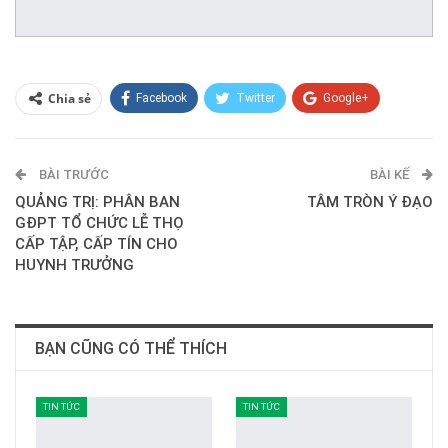
Chia sẻ
Facebook
Twitter
Google+
ReddIt
WhatsApp
Pinterest
BÀI TRƯỚC
E-mail
BÀI KẾ
QUẢNG TRỊ: PHÂN BAN
TÂM TRÒN Ý ĐẠO
GĐPT TỔ CHỨC LỄ THỌ
CẤP TẬP, CẤP TÍN CHO
HUYNH TRƯỞNG
BẠN CŨNG CÓ THỂ THÍCH
TIN TỨC
TIN TỨC