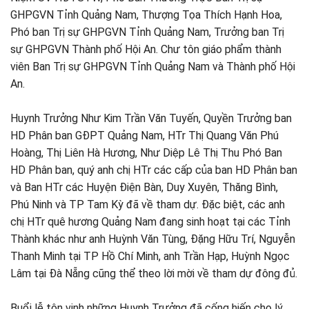
GHPGVN Tỉnh Quảng Nam, Thượng Tọa Thích Hạnh Hoa,
Phó ban Trị sự GHPGVN Tỉnh Quảng Nam, Trưởng ban Trị
sự GHPGVN Thành phố Hội An. Chư tôn giáo phẩm thành
viên Ban Trị sự GHPGVN Tỉnh Quảng Nam và Thành phố Hội
An.
Huynh Trưởng Như Kim Trần Văn Tuyến, Quyền Trưởng ban
HD Phân ban GĐPT Quảng Nam, HTr Thị Quang Văn Phú
Hoàng, Thị Liên Hà Hương, Như Diệp Lê Thị Thu Phó Ban
HD Phân ban, quý anh chị HTr các cấp của ban HD Phân ban
và Ban HTr các Huyện Điện Bàn, Duy Xuyên, Thăng Bình,
Phú Ninh và TP Tam Kỳ đã về tham dự. Đặc biệt, các anh
chị HTr quê hương Quảng Nam đang sinh hoạt tại các Tỉnh
Thành khác như anh Huỳnh Văn Tùng, Đặng Hữu Trí, Nguyễn
Thanh Minh tại TP Hồ Chí Minh, anh Trần Hạp, Huỳnh Ngọc
Lâm tại Đà Nẵng cũng thể theo lời mời về tham dự đông đủ.
Buổi lễ tôn vinh những Huynh Trưởng đã cống hiến cho lý