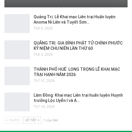
Quảng Trị: Lễ Khai mạc Liên trại Huấn luyện
Anoma Ni Liên và Tuyết Sơn…
Th8 4, 2026
QUẢNG TRỊ: GIA ĐÌNH PHẬT TỬ CHÍNH PHƯỚC
KỶ NIỆM CHU NIÊN LẦN THỨ 60
Th8 3, 2026
THÀNH PHỐ HUẾ: LONG TRỌNG LỄ KHAI MẠC
TRẠI HẠNH NĂM 2026
Th7 31, 2026
Lâm Đồng: Khai mạc Liên trại huấn luyện Huynh
trưởng Lộc Uyển I và A…
Th7 18, 2026
TRƯỚC
KẾ TIẾP
1 của 544