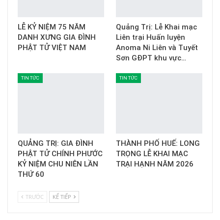
LỄ KỶ NIỆM 75 NĂM
Quảng Trị: Lễ Khai mạc
DANH XƯNG GIA ĐÌNH
Liên trại Huấn luyện
PHẬT TỬ VIỆT NAM
Anoma Ni Liên và Tuyết
Sơn GĐPT khu vực…
TIN TỨC
TIN TỨC
QUẢNG TRỊ: GIA ĐÌNH
THÀNH PHỐ HUẾ: LONG
PHẬT TỬ CHÍNH PHƯỚC
TRỌNG LỄ KHAI MẠC
KỶ NIỆM CHU NIÊN LẦN
TRẠI HẠNH NĂM 2026
THỨ 60
TRƯỚC
KẾ TIẾP