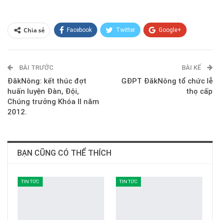
Chia sẻ
Facebook
Twitter
Google+
ReddIt
WhatsApp
Pinterest
BÀI TRƯỚC
E-mail
BÀI KẾ
ĐăkNông: kết thúc đợt
GĐPT ĐăkNông tổ chức lễ
huấn luyện Đàn, Đội,
thọ cấp
Chúng trưởng Khóa II năm
2012.
BẠN CŨNG CÓ THỂ THÍCH
TIN TỨC
TIN TỨC