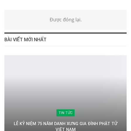
Được đóng lại.
BÀI VIỂT MỚI NHẤT
TIN TỨC
LỄ KỶ NIỆM 75 NĂM DANH XƯNG GIA ĐÌNH PHẬT TỬ
VIỆT NAM