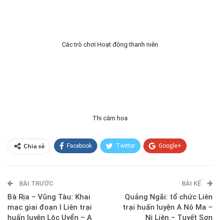
Các trò chơi Hoạt động thanh niên
Thi cắm hoa
Chia sẻ
Facebook
Twitter
Google+
ReddIt
WhatsApp
Pinterest
BÀI TRƯỚC
E-mail
BÀI KẾ
Bà Rịa – Vũng Tàu: Khai
Quảng Ngãi: tổ chức Liên
mạc giai đoạn I Liên trại
trại huấn luyện A Nô Ma –
huấn luyện Lộc Uyển – A
Ni Liên – Tuyết Sơn