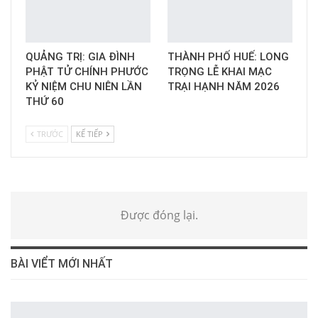
QUẢNG TRỊ: GIA ĐÌNH
THÀNH PHỐ HUẾ: LONG
PHẬT TỬ CHÍNH PHƯỚC
TRỌNG LỄ KHAI MẠC
KỶ NIỆM CHU NIÊN LẦN
TRẠI HẠNH NĂM 2026
THỨ 60
TRƯỚC
KẾ TIẾP
Được đóng lại.
BÀI VIỂT MỚI NHẤT