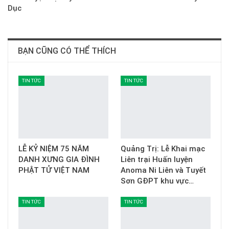
Dục
BẠN CŨNG CÓ THỂ THÍCH
TIN TỨC
TIN TỨC
LỄ KỶ NIỆM 75 NĂM
Quảng Trị: Lễ Khai mạc
DANH XƯNG GIA ĐÌNH
Liên trại Huấn luyện
PHẬT TỬ VIỆT NAM
Anoma Ni Liên và Tuyết
Sơn GĐPT khu vực…
TIN TỨC
TIN TỨC