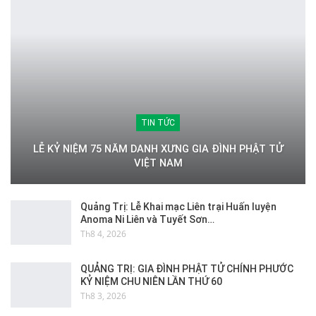
TIN TỨC
LỄ KỶ NIỆM 75 NĂM DANH XƯNG GIA ĐÌNH PHẬT TỬ
VIỆT NAM
Quảng Trị: Lễ Khai mạc Liên trại Huấn luyện
Anoma Ni Liên và Tuyết Sơn…
Th8 4, 2026
QUẢNG TRỊ: GIA ĐÌNH PHẬT TỬ CHÍNH PHƯỚC
KỶ NIỆM CHU NIÊN LẦN THỨ 60
Th8 3, 2026