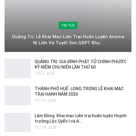
TIN TỨC
Quảng Trị: Lễ Khai Mạc Liên Trại Huấn Luyện Anoma
Ni Liên Và Tuyết Sơn GĐPT Khu…
QUẢNG TRỊ: GIA ĐÌNH PHẬT TỬ CHÍNH PHƯỚC
KỶ NIỆM CHU NIÊN LẦN THỨ 60
Th8 3, 2026
THÀNH PHỐ HUẾ: LONG TRỌNG LỄ KHAI MẠC
TRẠI HẠNH NĂM 2026
Th7 31, 2026
Lâm Đồng: Khai mạc Liên trại huấn luyện Huynh
trưởng Lộc Uyển I và A…
Th7 18, 2026