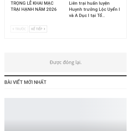
TRỌNG LỄ KHAI MẠC
Liên trại huấn luyện
TRẠI HẠNH NĂM 2026
Huynh trưởng Lộc Uyển I
và A Dục I tại Tổ…
TRƯỚC
KẾ TIẾP
Được đóng lại.
BÀI VIỂT MỚI NHẤT