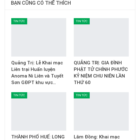
BẠN CŨNG CÓ THỂ THÍCH
TIN TỨC
TIN TỨC
Quảng Trị: Lễ Khai mạc
QUẢNG TRỊ: GIA ĐÌNH
Liên trại Huấn luyện
PHẬT TỬ CHÍNH PHƯỚC
Anoma Ni Liên và Tuyết
KỶ NIỆM CHU NIÊN LẦN
Sơn GĐPT khu vực…
THỨ 60
TIN TỨC
TIN TỨC
THÀNH PHỐ HUẾ: LONG
Lâm Đồng: Khai mạc