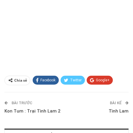
Chia sẻ
Facebook
Twitter
Google+
ReddIt
WhatsApp
Pinterest
BÀI TRƯỚC
E-mail
BÀI KẾ
Kon Tum : Trại Tình Lam 2
Tình Lam