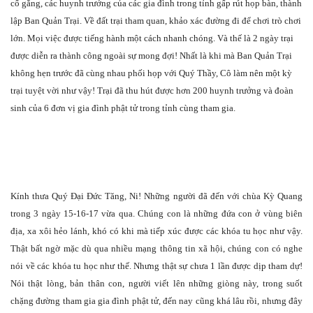
cố gắng, các huynh trưởng của các gia đình trong tỉnh gấp rút họp bàn, thành
lập Ban Quản Trại. Về đất trại tham quan, khảo xác đường đi để chơi trò chơi
lớn. Mọi việc được tiếng hành một cách nhanh chóng. Và thế là 2 ngày trại
được diễn ra thành công ngoài sự mong đợi! Nhất là khi mà Ban Quản Trại
không hẹn trước đã cùng nhau phối họp với Quý Thầy, Cô làm nên một kỳ
trại tuyệt vời như vậy! Trại đã thu hút được hơn 200 huynh trưởng và đoàn
sinh của 6 đơn vị gia đình phật tử trong tỉnh cùng tham gia.
Kính thưa Quý Đại Đức Tăng, Ni! Những người đã đến với chùa Kỳ Quang
trong 3 ngày 15-16-17 vừa qua. Chúng con là những đứa con ở vùng biên
địa, xa xôi hẻo lánh, khó có khi mà tiếp xúc được các khóa tu học như vậy.
Thật bất ngờ mặc dù qua nhiều mạng thông tin xã hội, chúng con có nghe
nói về các khóa tu học như thế. Nhưng thật sự chưa 1 lần được dịp tham dự!
Nói thật lòng, bản thân con, người viết lên những giòng này, trong suốt
chặng đường tham gia gia đình phật tử, đến nay cũng khá lâu rồi, nhưng đây