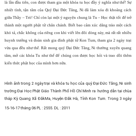
là lần đầu tiên, con được tham gia một khóa tu học đầy ý nghĩa như thế! Sự
nhiệt tình, tận tâm của Quý Đại Đức Tăng, Ni đã làm xóa đi khoảng cách
giữa Thầy – Trò! Chỉ còn lại một ý nguyện chung là Tu – Học thật tốt để trở
thành một người phật tử chân chánh. Biết bao cảm xúc dâng trào một cách
khó tả, chắc không của riêng con khi viết lên đôi dòng này, mà rất rất nhiều
huynh trưởng và đoàn sinh gia đình phật tử Kon Tum, tham gia 2 ngày trại
vừa qua đều như thế. Rất mong quý Đại Đức Tăng, Ni thường xuyên quang
tâm, mở các khóa Tu như thế để chúng con được học hỏi và trao dồi thêm
kiến thức phật học của mình hơn nữa.
Hình ảnh trong 2 ngày trại và khóa tu học của quý Đại Đức Tăng, Ni sinh
trường Đại Học Phật Giáo Thành Phố Hồ Chí Minh ra hướng dẫn tại chùa
tháp Kỳ Quang Xã ĐăkMa, Huyện Đăk Hà, Tỉnh Kon Tum. Trong 3 ngày
15-16-17 tháng 06 PL : 2555. DL : 2011