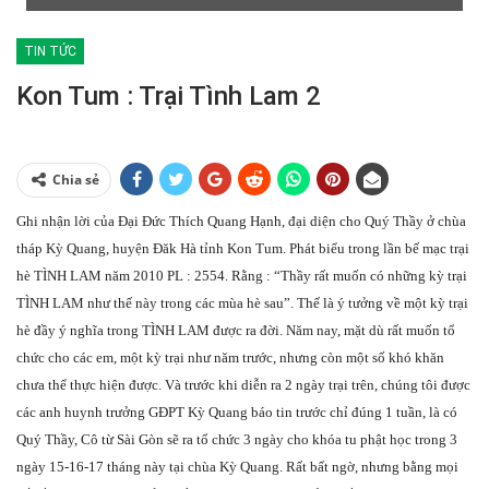
TIN TỨC
Kon Tum : Trại Tình Lam 2
Chia sẻ
Ghi nhận lời của Đại Đức Thích Quang Hạnh, đại diện cho Quý Thầy ở chùa
tháp Kỳ Quang, huyện Đăk Hà tỉnh Kon Tum. Phát biểu trong lần bế mạc trại
hè TÌNH LAM năm 2010 PL : 2554. Rằng : “Thầy rất muốn có những kỳ trại
TÌNH LAM như thế này trong các mùa hè sau”. Thế là ý tưởng về một kỳ trại
hè đầy ý nghĩa trong TÌNH LAM được ra đời. Năm nay, mặt dù rất muốn tổ
chức cho các em, một kỳ trại như năm trước, nhưng còn một số khó khăn
chưa thể thực hiện được. Và trước khi diễn ra 2 ngày trại trên, chúng tôi được
các anh huynh trưởng GĐPT Kỳ Quang báo tin trước chỉ đúng 1 tuần, là có
Quý Thầy, Cô từ Sài Gòn sẽ ra tổ chức 3 ngày cho khóa tu phật học trong 3
ngày 15-16-17 tháng này tại chùa Kỳ Quang. Rất bất ngờ, nhưng bằng mọi