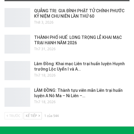
QUẢNG TRỊ: GIA ĐÌNH PHẬT TỬ CHÍNH PHƯỚC
KỶ NIỆM CHU NIÊN LẦN THỨ 60
Th8 3, 2026
THÀNH PHỐ HUẾ: LONG TRỌNG LỄ KHAI MẠC
TRẠI HẠNH NĂM 2026
Th7 31, 2026
Lâm Đồng: Khai mạc Liên trại huấn luyện Huynh
trưởng Lộc Uyển I và A…
Th7 18, 2026
LÂM ĐỒNG: Thành tựu viên mãn Liên trại huấn
luyện A Nô Ma – Ni Liên –…
Th7 18, 2026
TRƯỚC
KẾ TIẾP
1 của 544