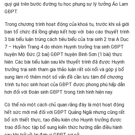
quý giá trên bước đường tu học phụng sự lý tưởng Áo Lam
GĐPT.
Trong chương trình hoạt động của khoá tu, trước khi xả giới
ban tổ chức đã lồng ghép kết hợp với báo cáo thuyết trình
3 bài tiểu luận trúng cách tiêu biểu của trại sinh 2 trại A Dục
7 – Huyền Trang 4 do nhóm Huynh trưởng trại sinh GĐPT
huyện Mộ Đức (2 bai) GĐPT huyện Bình Sơn (1 bài) thực
hiện. Các bài tiểu luận sau khi thuyết trình đã được Huynh
trưởng trại sinh tham gia thảo luận rất sôi nổi và góp ý bổ
sung làm rõ thêm một số vấn đề cần lưu tâm để chương
trình tu học sinh hoạt của GĐPT được phong phú hấp dẫn
hơn đối với Đoàn sinh GĐPT trong tình hình hiện nay.
Có thể nói một cách chủ quan rằng đây là một hoạt động
hết sức mới mẽ đối với GĐPT Quảng Ngãi nhưng cũng rất
bổ ích thiết thực, tạo điều kiện cho Huynh trưởng được
trao đổi học tập bổ sung kiến thức hướng dẫn điều hành
sau khi trở về lại đơn vị GĐPT cơ sở.