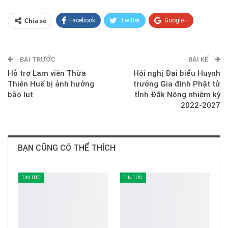
Chia sẻ
Facebook
Twitter
Google+
ReddIt
WhatsApp
Pinterest
BÀI TRƯỚC
E-mail
BÀI KẾ
Hỗ trợ Lam viên Thừa
Hội nghị Đại biểu Huynh
Thiên Huế bị ảnh hưởng
trưởng Gia đình Phật tử
bão lụt
tỉnh Đắk Nông nhiệm kỳ
2022-2027
BẠN CŨNG CÓ THỂ THÍCH
TIN TỨC
TIN TỨC