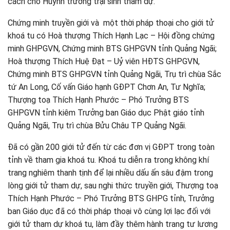
cách cho Huynh trưởng trại sinh tham dự.
Chứng minh truyền giới và một thời pháp thoại cho giới tử
khoá tu có Hoà thượng Thích Hạnh Lạc – Hội đồng chứng
minh GHPGVN, Chứng minh BTS GHPGVN tỉnh Quảng Ngãi;
Hoà thượng Thích Huệ Đạt – Uỷ viên HĐTS GHPGVN,
Chứng minh BTS GHPGVN tỉnh Quảng Ngãi, Trụ trì chùa Sắc
tứ An Long, Cố vấn Giáo hạnh GĐPT Chơn An, Tư Nghĩa;
Thượng toạ Thích Hạnh Phước – Phó Trưởng BTS
GHPGVN tỉnh kiêm Trưởng ban Giáo dục Phật giáo tỉnh
Quảng Ngãi, Trụ trì chùa Bửu Châu TP Quảng Ngãi.
Đã có gần 200 giới tử đến từ các đơn vị GĐPT trong toàn
tỉnh về tham gia khoá tu. Khoá tu diễn ra trong không khí
trang nghiêm thanh tịnh để lại nhiều dấu ấn sâu đậm trong
lòng giới tử tham dự, sau nghi thức truyền giới, Thượng toạ
Thích Hạnh Phước – Phó Trưởng BTS GHPG tỉnh, Trưởng
ban Giáo dục đã có thời pháp thoại vô cùng lợi lạc đối với
giới tử tham dự khoá tu, làm đầy thêm hành trang tư lương