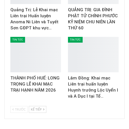
Quảng Trị: Lễ Khai mạc
QUẢNG TRỊ: GIA ĐÌNH
Liên trại Huấn luyện
PHẬT TỬ CHÍNH PHƯỚC
Anoma Ni Liên và Tuyết
KỶ NIỆM CHU NIÊN LẦN
Sơn GĐPT khu vực…
THỨ 60
TIN TỨC
TIN TỨC
THÀNH PHỐ HUẾ: LONG
Lâm Đồng: Khai mạc
TRỌNG LỄ KHAI MẠC
Liên trại huấn luyện
TRẠI HẠNH NĂM 2026
Huynh trưởng Lộc Uyển I
và A Dục I tại Tổ…
TRƯỚC
KẾ TIẾP