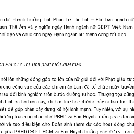
ham dự, Huynh trưởng Tịnh Phúc Lê Thị Tịnh – Phó ban ngành 
Quan Thế Âm và ý nghĩa ngày Hạnh ngành nữ GĐPT Việt Nam.
hỉ đạo và chúc cho ngày Hạnh ngành nữ thành công tốt đẹp.
h Phúc Lê Thị Tịnh phát biểu khai mạc
ói lên những đóng góp to lớn của nữ giới đối với Phật giáo từ 
 dương công sức của các chị em áo Lam đã tổ chức ngày truyề
trao đổi kinh nghiệm trên bước đường tu học. Thượng tọa cũng
 hình xã hội hiện nay, khi bạo lực học đường xảy ra liên tục th
iết để góp phần xây dựng xã hội lành mạnh. Tuy nhiên, với sự hi
Thượng tọa cũng nhắc nhở PBHD và Ban Huynh trưởng các đơn 
thời và tạo điều kiện cho Đoàn sinh tham dự các hoạt động ch
p giữa PBHD GĐPT HCM và Ban Huynh trưởng các đơn vị trên 