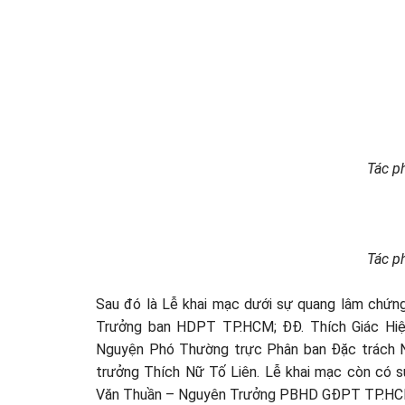
Tác p
Tác p
Sau đó là Lễ khai mạc dưới sự quang lâm ch
Trưởng ban HDPT TP.HCM; ĐĐ. Thích Giác Hiệ
Nguyện
Phó Thường trực Phân ban Đặc trách N
trưởng Thích Nữ Tố Liên. Lễ khai mạc còn có 
Văn Thuần – Nguyên Trưởng PBHD GĐPT TP.HCM,