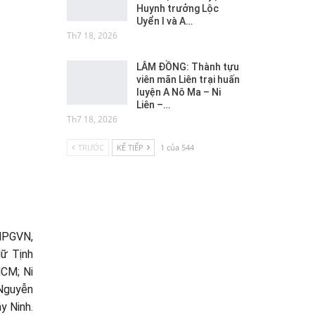
Huynh trưởng Lộc
Uyển I và A…
Th7 18, 2026
LÂM ĐỒNG: Thành tựu
viên mãn Liên trại huấn
luyện A Nô Ma – Ni
Liên –…
Th7 18, 2026
TRƯỚC
KẾ TIẾP
1 của 544
HPGVN,
ữ Tịnh
CM; Ni
 Nguyễn
y Ninh.