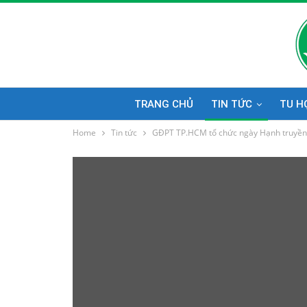
TRANG CHỦ
TIN TỨC
TU H
Home
Tin tức
GĐPT TP.HCM tổ chức ngày Hạnh truyền