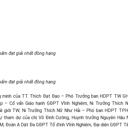
hẩm đạt giải nhất đồng hạng
hẩm đạt giải nhất đồng hạng
ứng minh của TT. Thích Đạt Đạo – Phó Trưởng ban HDPT TW G
p – Cố vấn Giáo hạnh GĐPT Vĩnh Nghiêm; Ni Trưởng Thích N
i giới TW; Ni Trưởng Thích Nữ Như Hải – Phó ban HDPT TP.H
sự tham dự của chị Võ Đình Cường, Huynh trưởng Nguyên Hậu
 Đoàn A Dật Đa GĐPT Tổ đình Vĩnh Nghiêm, Đại diện GĐPT Tâ