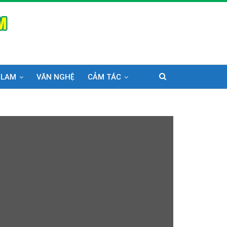
 LAM
VĂN NGHỆ
CẢM TÁC