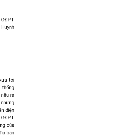
nữ GĐPT
 Huynh
xưa tới
n thống
 nêu ra
ì những
ện diện
vị GĐPT
ung của
địa bàn