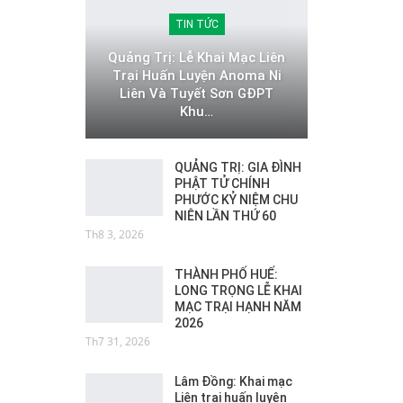
TIN TỨC
Quảng Trị: Lễ Khai Mạc Liên
Trại Huấn Luyện Anoma Ni
Liên Và Tuyết Sơn GĐPT
Khu…
QUẢNG TRỊ: GIA ĐÌNH
PHẬT TỬ CHÍNH
PHƯỚC KỶ NIỆM CHU
NIÊN LẦN THỨ 60
Th8 3, 2026
THÀNH PHỐ HUẾ:
LONG TRỌNG LỄ KHAI
MẠC TRẠI HẠNH NĂM
2026
Th7 31, 2026
Lâm Đồng: Khai mạc
Liên trại huấn luyện