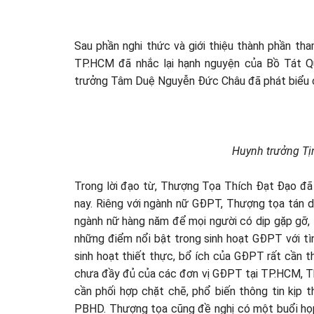
Sau phần nghi thức và giới thiệu thành phần t
TP.HCM đã nhắc lại hạnh nguyện của Bồ Tát 
trưởng Tâm Duệ Nguyễn Đức Châu đã phát biểu c
Huynh trưởng Tịn
Trong lời đạo từ, Thượng Tọa Thích Đạt Đạo đã n
nay. Riêng với ngành nữ GĐPT, Thượng tọa tán
ngành nữ hàng năm để mọi người có dịp gặp gỡ, 
những điểm nổi bật trong sinh hoạt GĐPT với tình
sinh hoạt thiết thực, bổ ích của GĐPT rất cần th
chưa đầy đủ của các đơn vị GĐPT tại TP.HCM, 
cần phối hợp chặt chẽ, phổ biến thông tin kịp 
PBHD. Thượng tọa cũng đề nghị có một buổi họ