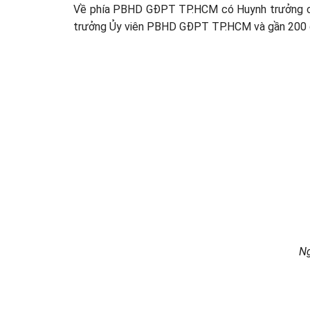
Về phía PBHD GĐPT TP.HCM có Huynh trưởng c
trưởng Ủy viên PBHD GĐPT TP.HCM và gần 200 đ
Ng