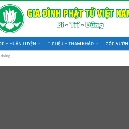
ỌC – HUẤN LUYỆN
TƯ LIỆU – THAM KHẢO
GÓC VƯỜN
 thống