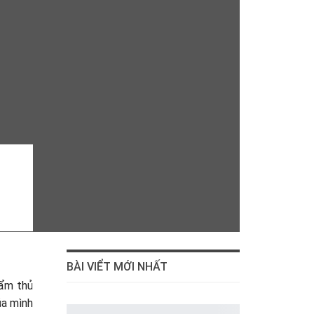
BÀI VIỂT MỚI NHẤT
hẩm thủ
ủa mình