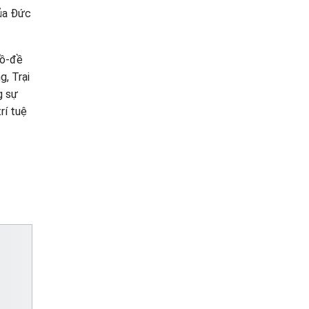
của Đức
Bồ-đề
g, Trại
g sự
rí tuệ