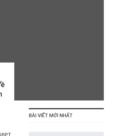
Về
n
BÀI VIỂT MỚI NHẤT
 GĐPT,