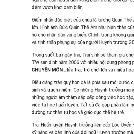
đêm vươn khơi bám biển.
Điểm nhấn đặc biệt của chùa là tượng Quan Thế
lớn. Hình ảnh Đức Quán Thế Âm như hiện thân của 
hộ cho nhân dân vùng biển. Chính trong không gian
và tinh thần phụng sự của người Huynh trưởng G
Trong suốt ba ngày trại, Trại sinh sẽ tham gia 
TW san định năm 2006 với nhiều nội dung phong
CHUYÊN MÔN
….lửa trại, trò chơi lớn và nhiều
Điều đáng trân quý hơn cả là phía sau mỗi bước 
sinh và trách nhiệm. Có những Huynh trưởng mang
những người âm thầm sắp xếp công việc học tập, 
việc tu học huấn luyện. Tất cả đã góp phần làm
đường tự thân tu học và giáo dục thế hệ trẻ.
Trại Huấn luyện Huynh trưởng liên cấp Lộc Uyển 
kỹ năng và bản lĩnh của đội ngũ Huynh trưởng mà c