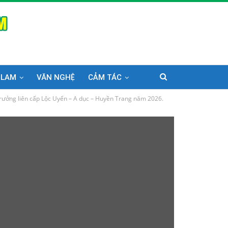
 LAM
VĂN NGHỆ
CẢM TÁC
rưởng liên cấp Lộc Uyển – A dục – Huyền Trang năm 2026.