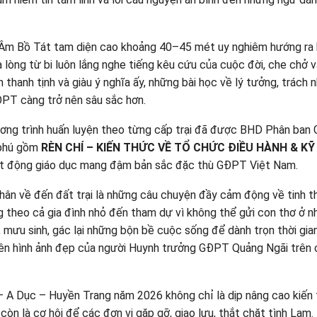
 Âm Bồ Tát tam diện cao khoảng 40–45 mét uy nghiêm hướng ra 
lòng từ bi luôn lắng nghe tiếng kêu cứu của cuộc đời, che chở v
 thanh tịnh và giàu ý nghĩa ấy, những bài học về lý tưởng, trách 
ĐPT càng trở nên sâu sắc hơn.
chương trình huấn luyện theo từng cấp trại đã được BHD Phân ba
 phú gồm
RÈN CHÍ – KIẾN THỨC VỀ TỔ CHỨC ĐIỀU HÀNH & K
 hoạt động giáo dục mang đậm bản sắc đặc thù GĐPT Việt Nam.
chân về đến đất trại là những câu chuyện đầy cảm động về tinh t
 theo cả gia đình nhỏ đến tham dự vì không thể gửi con thơ ở n
mưu sinh, gác lại những bộn bề cuộc sống để dành trọn thời gia
 nên hình ảnh đẹp của người Huynh trưởng GĐPT Quảng Ngãi trên
– A Dục – Huyền Trang năm 2026 không chỉ là dịp nâng cao kiến 
òn là cơ hội để các đơn vị gặp gỡ, giao lưu, thắt chặt tình Lam.