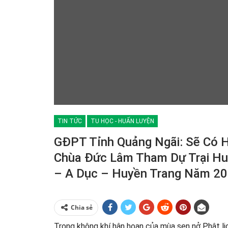
TIN TỨC
TU HỌC - HUẤN LUYỆN
GĐPT Tỉnh Quảng Ngãi: Sẽ Có H
Chùa Đức Lâm Tham Dự Trại Hu
– A Dục – Huyền Trang Năm 20
Chia sẻ
Trong không khí hân hoan của mùa sen nở Phật lị