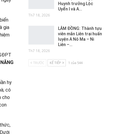
Huynh trưởng Lộc
Uyển I và A…
Th7 18, 2026
biển
à gia
LÂM ĐỒNG: Thành tựu
viên mãn Liên trại huấn
nhiệm
luyện A Nô Ma – Ni
Liên –…
Th7 18, 2026
n GĐPT
Ỹ NĂNG
TRƯỚC
KẾ TIẾP
1 của 544
hần hy
hà; có
n cho
 con
thức,
 Dưới