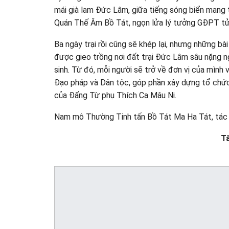
mái già lam Đức Lâm, giữa tiếng sóng biển mang
Quán Thế Âm Bồ Tát, ngọn lửa lý tưởng GĐPT tử t
Ba ngày trại rồi cũng sẽ khép lại, nhưng những b
được gieo trồng nơi đất trại Đức Lâm sâu nặng ng
sinh. Từ đó, mỗi người sẽ trở về đơn vị của mình
Đạo pháp và Dân tộc, góp phần xây dựng tổ chức
của Đấng Từ phụ Thích Ca Mâu Ni.
Nam mô Thường Tinh tấn Bồ Tát Ma Ha Tát, tác 
T