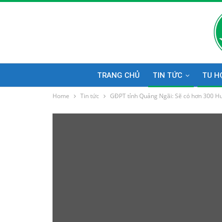
TRANG CHỦ
TIN TỨC
TU H
Home
Tin tức
GĐPT tỉnh Quảng Ngãi: Sẽ có hơn 300 Hu