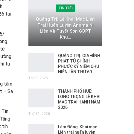
nh
TIN TỨC
6 tại
Quảng Trị: Lễ Khai Mạc Liên
Trại Huấn Luyện Anoma Ni
Liên Và Tuyết Sơn GĐPT
/5/
Khu…
rong
 từ
QUẢNG TRỊ: GIA ĐÌNH
 đường
PHẬT TỬ CHÍNH
hí tu
PHƯỚC KỶ NIỆM CHU
NIÊN LẦN THỨ 60
Th8 3, 2026
ng tâm
t – Sa
THÀNH PHỐ HUẾ:
LONG TRỌNG LỄ KHAI
MẠC TRẠI HẠNH NĂM
2026
 Tín
Th7 31, 2026
 Tăng
 tín
Lâm Đồng: Khai mạc
Liên trại huấn luyện
n ngày