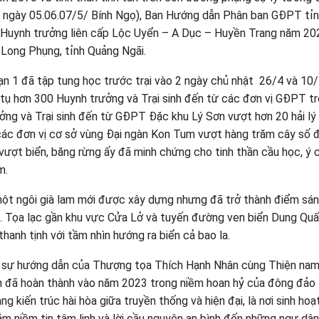
 ngày 05.06.07/5/ Bính Ngọ), Ban Hướng dẫn Phân ban GĐPT tỉ
n Huynh trưởng liên cấp Lộc Uyển – A Dục – Huyền Trang năm 202
 Long Phụng, tỉnh Quảng Ngãi.
đoạn 1 đã tập tung học trước trại vào 2 ngày chủ nhật 26/4 và 10
uy tụ hơn 300 Huynh trưởng và Trại sinh đến từ các đơn vị GĐPT t
ưởng và Trại sinh đến từ GĐPT Đặc khu Lý Sơn vượt hơn 20 hải lý
 các đơn vị cơ sở vùng Đại ngàn Kon Tum vượt hàng trăm cây số
ượt biển, băng rừng ấy đã minh chứng cho tinh thần cầu học, ý c
m.
 một ngôi già lam mới được xây dựng nhưng đã trở thành điểm sá
i. Tọa lạc gần khu vực Cửa Lở và tuyến đường ven biển Dung Quấ
hanh tịnh với tầm nhìn hướng ra biển cả bao la.
 sự hướng dẫn của Thượng tọa Thích Hạnh Nhân cùng Thiện nam
m đã hoàn thành vào năm 2023 trong niềm hoan hỷ của đông đảo
 kiến trúc hài hòa giữa truyền thống và hiện đại, là nơi sinh hoạt
ắm niềm tin tâm linh và lời cầu nguyện an bình đến những ngư dâ