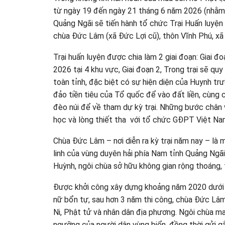
từ ngày 19 đến ngày 21 tháng 6 năm 2026 (nhằm
Quảng Ngãi sẽ tiến hành tổ chức Trại Huấn luyệ
chùa Đức Lâm (xã Đức Lợi cũ), thôn Vĩnh Phú, xã
Trại huấn luyện được chia làm 2 giai đoạn: Giai 
2026 tại 4 khu vực, Giai đoạn 2, Trong trại sẽ q
toàn tỉnh, đặc biệt có sự hiện diện của Huynh tr
đảo tiền tiêu của Tổ quốc để vào đất liền, cùng
đèo núi để về tham dự kỳ trại. Những bước chân v
học và lòng thiết tha với tổ chức GĐPT Việt Na
Chùa Đức Lâm – nơi diễn ra kỳ trại năm nay – là
linh của vùng duyên hải phía Nam tỉnh Quảng Ngã
Huỳnh, ngôi chùa sở hữu không gian rộng thoáng, t
Được khởi công xây dựng khoảng năm 2020 dưới
nữ bổn tự, sau hơn 3 năm thi công, chùa Đức Lâ
Ni, Phật tử và nhân dân địa phương. Ngôi chùa mang
ngưỡng của người dân vùng biển, đồng thời gửi g