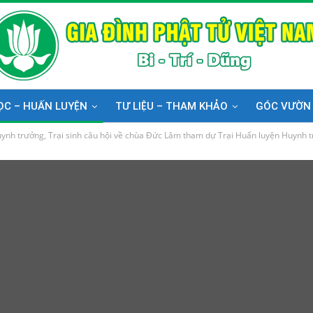
ỌC – HUẤN LUYỆN
TƯ LIỆU – THAM KHẢO
GÓC VƯỜN
ynh trưởng, Trại sinh câu hội về chùa Đức Lâm tham dự Trại Huấn luyện Huynh t