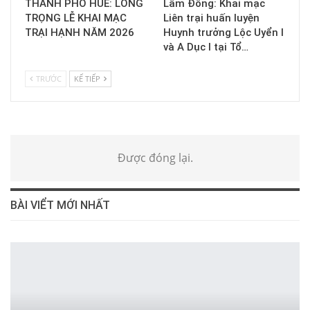
THÀNH PHỐ HUẾ: LONG
Lâm Đồng: Khai mạc
TRỌNG LỄ KHAI MẠC
Liên trại huấn luyện
TRẠI HẠNH NĂM 2026
Huynh trưởng Lộc Uyển I
và A Dục I tại Tổ…
TRƯỚC
KẾ TIẾP
Được đóng lại.
BÀI VIỂT MỚI NHẤT