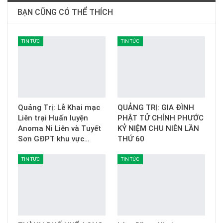
BẠN CŨNG CÓ THỂ THÍCH
TIN TỨC
TIN TỨC
Quảng Trị: Lễ Khai mạc
QUẢNG TRỊ: GIA ĐÌNH
Liên trại Huấn luyện
PHẬT TỬ CHÍNH PHƯỚC
Anoma Ni Liên và Tuyết
KỶ NIỆM CHU NIÊN LẦN
Sơn GĐPT khu vực…
THỨ 60
TIN TỨC
TIN TỨC