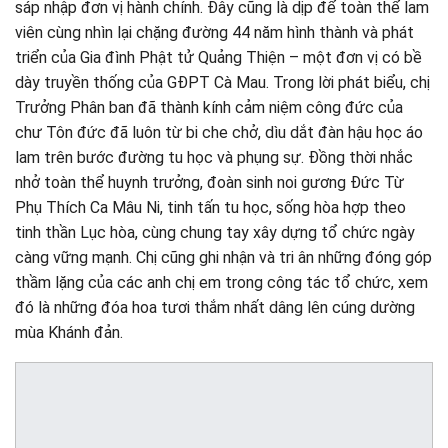
sáp nhập đơn vị hành chính. Đây cũng là dịp để toàn thể lam
viên cùng nhìn lại chặng đường 44 năm hình thành và phát
triển của Gia đình Phật tử Quảng Thiện – một đơn vị có bề
dày truyền thống của GĐPT Cà Mau. Trong lời phát biểu, chị
Trưởng Phân ban đã thành kính cảm niệm công đức của
chư Tôn đức đã luôn từ bi che chở, dìu dắt đàn hậu học áo
lam trên bước đường tu học và phụng sự. Đồng thời nhắc
nhở toàn thể huynh trưởng, đoàn sinh noi gương Đức Từ
Phụ Thích Ca Mâu Ni, tinh tấn tu học, sống hòa hợp theo
tinh thần Lục hòa, cùng chung tay xây dựng tổ chức ngày
càng vững mạnh. Chị cũng ghi nhận và tri ân những đóng góp
thầm lặng của các anh chị em trong công tác tổ chức, xem
đó là những đóa hoa tươi thắm nhất dâng lên cúng dường
mùa Khánh đản.