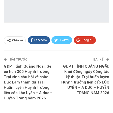
Chia sẻ
Facebook
Twitter
Google+
ReddIt
WhatsApp
Pinterest
BÀI TRƯỚC
E-mail
BÀI KẾ
GĐPT tỉnh Quảng Ngãi: Sẽ
GĐPT TỈNH QUẢNG NGÃI:
có hơn 300 Huynh trưởng,
Khởi động ngày Công tác
Trại sinh câu hội về chùa
kỹ thuật Trại huấn luyện
Đức Lâm tham dự Trại
Huynh trưởng liên cấp LỘC
Huấn luyện Huynh trưởng
UYỂN – A DỤC – HUYỀN
liên cấp Lộc Uyển – A dục –
TRANG NĂM 2026
Huyền Trang năm 2026.