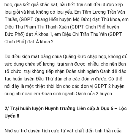
học, qua kết quả khảo sát, hầu hết trại sinh đều được xếp
loại giỏi và khá, không có loại yếu. Em Tâm Lương Trần Văn
Thuần, (GĐPT Quang Hiển huyện Mộ Đức) đạt Thủ khoa, em
Diệu Thu Phạm Thị Thanh Xuân (GĐPT Chơn Phổ huyện
Đức Phổ) đạt Á khoa 1, em Diệu Chi Trần Thu Yến (GĐPT
Chơn Phổ) đạt Á khoa 2.
Do điều kiện mặt bằng chùa Quảng Đức chập hẹp, không đủ
sức dung chứa số lượng trại sinh được nhiều, cho nên Ban
tổ chức trại không tiếp nhận Đoàn sinh ngành Oanh để đào
tạo huấn luyện Đầu Thứ đàn cho các đơn vị được. Có thể
nói đây là một thiệt thòi lớn cho các đơn vị GĐPT 2 huyện
cũng như các em Đoàn sinh ngành Oanh của 2 huyện.
2/ Trại huấn luyện Huynh trưởng Liên cấp A Dục 6 – Lộc
Uyển 8
Nhờ sự trợ duyên tích cực từ vật chất đến tinh thần của