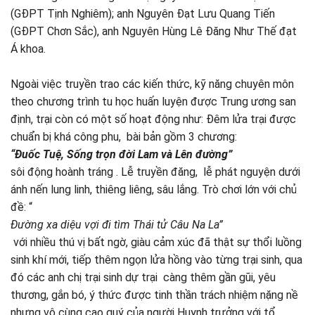
(GĐPT Tịnh Nghiêm); anh Nguyên Đạt Lưu Quang Tiến
(GĐPT Chơn Sắc), anh Nguyên Hùng Lê Đăng Như Thế đạt
Á khoa.
Ngoài việc truyền trao các kiến thức, kỹ năng chuyên môn
theo chương trình tu học huấn luyện được Trung ương san
định, trại còn có một số hoạt động như: Đêm lửa trại được
chuẩn bị khá công phu, bài bản gồm 3 chương:
“Đuốc Tuệ, Sống trọn đời Lam và Lên đường”
sôi động hoành tráng . Lễ truyền đăng, lễ phát nguyện dưới
ánh nến lung linh, thiêng liêng, sâu lắng. Trò chơi lớn với chủ
đề: “
Đường xa diệu vợi đi tìm Thái tử Câu Na La”
với nhiều thú vị bất ngờ, giàu cảm xúc đã thật sự thổi luồng
sinh khí mới, tiếp thêm ngọn lửa hồng vào từng trại sinh, qua
đó các anh chị trại sinh dự trại càng thêm gần gũi, yêu
thương, gắn bó, ý thức được tinh thần trách nhiệm nặng nề
nhưng vô cùng cao quý của người Huynh trưởng với tổ