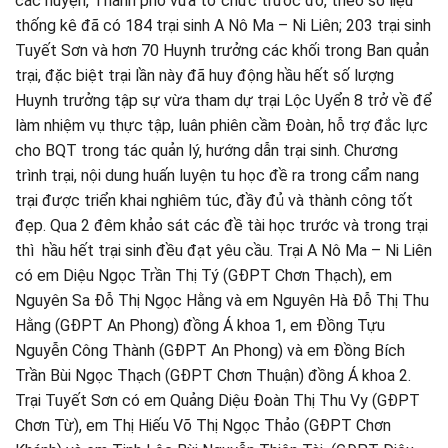
các huyện, Thành phố vừa tổ chức trước đó, theo số liệu
thống kê đã có 184 trại sinh A Nô Ma – Ni Liên; 203 trại sinh
Tuyết Sơn và hơn 70 Huynh trưởng các khối trong Ban quản
trại, đặc biệt trại lần này đã huy động hầu hết số lượng
Huynh trưởng tập sự vừa tham dự trại Lộc Uyển 8 trở về để
làm nhiệm vụ thực tập, luân phiên cầm Đoàn, hỗ trợ đắc lực
cho BQT trong tác quản lý, hướng dẫn trại sinh. Chương
trình trại, nội dung huấn luyện tu học đề ra trong cẩm nang
trại được triển khai nghiêm túc, đầy đủ và thành công tốt
đẹp. Qua 2 đêm khảo sát các đề tài học trước và trong trại
thì hầu hết trại sinh đều đạt yêu cầu. Trại A Nô Ma – Ni Liên
có em Diệu Ngọc Trần Thị Tý (GĐPT Chơn Thạch), em
Nguyên Sa Đỗ Thị Ngọc Hằng và em Nguyên Hà Đỗ Thị Thu
Hằng (GĐPT An Phong) đồng Á khoa 1, em Đồng Tựu
Nguyễn Công Thành (GĐPT An Phong) và em Đồng Bích
Trần Bùi Ngọc Thạch (GĐPT Chơn Thuận) đồng Á khoa 2.
Trại Tuyết Sơn có em Quảng Diệu Đoàn Thị Thu Vy (GĐPT
Chơn Từ), em Thị Hiếu Võ Thị Ngọc Thảo (GĐPT Chơn