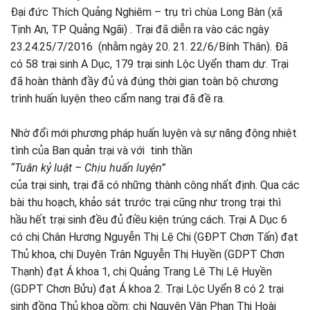
Đại đức Thích Quảng Nghiêm – trụ trì chùa Long Bàn (xã
Tịnh An, TP Quảng Ngãi) . Trại đã diễn ra vào các ngày
23.24.25/7/2016 (nhằm ngày 20. 21. 22/6/Bính Thân). Đã
có 58 trại sinh A Dục, 179 trại sinh Lộc Uyển tham dự. Trại
đã hoàn thành đầy đủ và đúng thời gian toàn bộ chương
trình huấn luyện theo cẩm nang trại đã đề ra.
Nhờ đổi mới phương pháp huấn luyện và sự năng động nhiệt
tình của Ban quản trại và với tinh thần
“Tuân kỷ luật – Chịu huấn luyện”
của trại sinh, trại đã có những thành công nhất định. Qua các
bài thu hoạch, khảo sát trước trại cũng như trong trại thì
hầu hết trại sinh đều đủ điều kiện trúng cách. Trại A Dục 6
có chị Chân Hương Nguyễn Thị Lệ Chi (GĐPT Chơn Tấn) đạt
Thủ khoa, chị Duyên Trân Nguyễn Thị Huyền (GDPT Chơn
Thạnh) đạt Á khoa 1, chị Quảng Trang Lê Thị Lệ Huyền
(GDPT Chơn Bửu) đạt Á khoa 2. Trại Lộc Uyển 8 có 2 trại
sinh đồng Thủ khoa gồm: chị Nguyên Vân Phan Thị Hoài