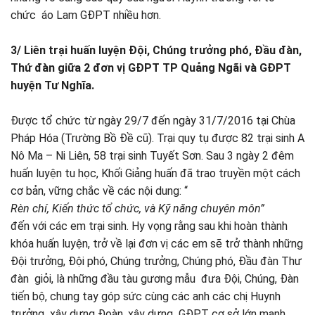
chức áo Lam GĐPT nhiều hơn.
3/ Liên trại huấn luyện Đội, Chúng trưởng phó, Đầu đàn,
Thứ đàn giữa 2 đơn vị GĐPT TP Quảng Ngãi và GĐPT
huyện Tư Nghĩa.
Được tổ chức từ ngày 29/7 đến ngày 31/7/2016 tại Chùa
Pháp Hóa (Trường Bồ Đề cũ). Trại quy tụ được 82 trại sinh A
Nô Ma – Ni Liên, 58 trại sinh Tuyết Sơn. Sau 3 ngày 2 đêm
huấn luyện tu học, Khối Giảng huấn đã trao truyền một cách
cơ bản, vững chắc về các nội dung: “
Rèn chí, Kiến thức tổ chức, và Kỹ năng chuyên môn”
đến với các em trại sinh. Hy vọng rằng sau khi hoàn thành
khóa huấn luyện, trở về lại đơn vị các em sẽ trở thành những
Đội trưởng, Đội phó, Chúng trưởng, Chúng phó, Đầu đàn Thư
đàn giỏi, là những đầu tàu gương mẫu đưa Đội, Chúng, Đàn
tiến bộ, chung tay góp sức cùng các anh các chị Huynh
trưởng xây dựng Đoàn, xây dựng GĐPT cơ sở lớn mạnh.