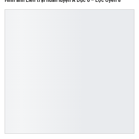
Hình ảnh Liên trại huấn luyện A Dục 6 – Lộc Uyển 8