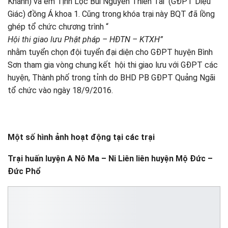
Khánh) và em Tịnh Lộc Bùi Nguyễn Thiên Tài (GĐPT Diệu
Giác) đồng Á khoa 1. Cũng trong khóa trại này BQT đã lồng
ghép tổ chức chương trình “
Hội thi giao lưu Phật pháp – HĐTN – KTXH”
nhằm tuyển chọn đội tuyển đại diện cho GĐPT huyện Bình
Sơn tham gia vòng chung kết hội thi giao lưu với GĐPT các
huyện, Thành phố trong tỉnh do BHD PB GĐPT Quảng Ngãi
tổ chức vào ngày 18/9/2016.
Một số hình ảnh hoạt động tại các trại
Trại huấn luyện A Nô Ma – Ni Liên liên huyện Mộ Đức –
Đức Phổ