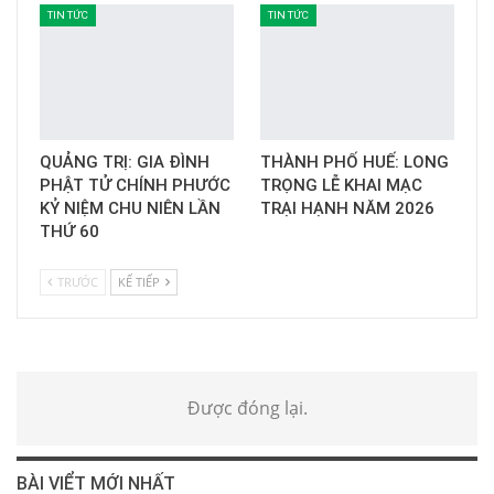
TIN TỨC
TIN TỨC
QUẢNG TRỊ: GIA ĐÌNH
THÀNH PHỐ HUẾ: LONG
PHẬT TỬ CHÍNH PHƯỚC
TRỌNG LỄ KHAI MẠC
KỶ NIỆM CHU NIÊN LẦN
TRẠI HẠNH NĂM 2026
THỨ 60
TRƯỚC
KẾ TIẾP
Được đóng lại.
BÀI VIỂT MỚI NHẤT