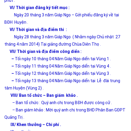
phút .
VI/ Thời gian đăng ký tiết mục :
Ngày 20 tháng 3 năm Giáp Ngọ – Gởi phiếu đăng ký về tại
BĐH Huyện .
VI/ Thời gian và địa điểm thi :
Ngày 28 tháng 3 năm Giáp Ngọ ( Nhằm ngày Chủ nhật 27
tháng 4 năm 2014) Tại giảng đường Chùa Diên Thọ .
VII/ Thời gian và địa điểm công diển :
–
Tối ngày 10 tháng 04 Năm Giáp Ngọ diển tại Vùng 1 .
–
Tối ngày 11 tháng 04 Năm Giáp Ngọ diển tại Vùng 4 .
–
Tối ngày 12 tháng 04 Năm Giáp Ngọ diển tại Vùng 3 .
–
Tối ngày 13 tháng 04 Năm Giáp Ngọ diển tại Lễ đài trung
tâm Huyện (Vùng 2) .
VIII/ Ban tổ chức – Ban giám khảo .
– Ban tổ chức : Quý anh chị trong BĐH được công cử .
– Ban giám khảo : Mời quý anh chị trong BHD Phân Ban GĐPT
Quảng Trị .
IX/ Khen thưởng – Chi phí .