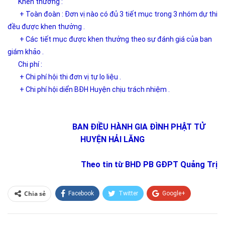
Khen thưởng :
+ Toàn đoàn : Đơn vị nào có đủ 3 tiết mục trong 3 nhóm dự thi
đều được khen thưởng .
+ Các tiết mục được khen thưởng theo sự đánh giá của ban
giám khảo .
Chi phí :
+ Chi phí hội thi đơn vị tự lo liệu .
+ Chi phí hội diển BĐH Huyện chịu trách nhiệm .
BAN ĐIỀU HÀNH GIA ĐÌNH PHẬT TỬ
HUYỆN HẢI LĂNG
Theo tin từ BHD PB GĐPT Quảng Trị
Chia sẻ
Facebook
Twitter
Google+
ReddIt
WhatsApp
Pinterest