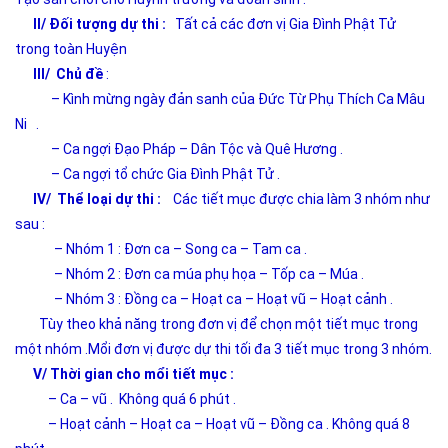
II/ Đối tượng dự thi :
Tất cả các đơn vị Gia Đình Phật Tử
trong toàn Huyện
III/
Chủ đề
:
– Kình mừng ngày đản sanh của Đức Từ Phụ Thích Ca Mâu
Ni .
– Ca ngợi Đạo Pháp – Dân Tộc và Quê Hương .
– Ca ngợi tổ chức Gia Đình Phật Tử .
IV/ Thể loại dự thi :
Các tiết mục được chia làm 3 nhóm như
sau :
– Nhóm 1 : Đơn ca – Song ca – Tam ca .
– Nhóm 2 : Đơn ca múa phụ họa – Tốp ca – Múa .
– Nhóm 3 : Đồng ca – Hoạt ca – Hoạt vũ – Hoạt cảnh .
Tùy theo khả năng trong đơn vị để chọn một tiết mục trong
một nhóm .Mổi đơn vị được dự thi tối đa 3 tiết mục trong 3 nhóm.
V/ Thời gian cho mổi tiết mục :
– Ca – vũ . Không quá 6 phút .
– Hoạt cảnh – Hoạt ca – Hoạt vũ – Đồng ca . Không quá 8