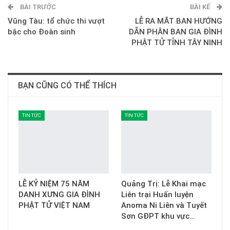
BÀI TRƯỚC
E-mail
BÀI KẾ
Vũng Tàu: tổ chức thi vượt
LỄ RA MẮT BAN HƯỚNG
bậc cho Đoàn sinh
DẪN PHÂN BAN GIA ĐÌNH
PHẬT TỬ TỈNH TÂY NINH
BẠN CŨNG CÓ THỂ THÍCH
TIN TỨC
TIN TỨC
LỄ KỶ NIỆM 75 NĂM
Quảng Trị: Lễ Khai mạc
DANH XƯNG GIA ĐÌNH
Liên trại Huấn luyện
PHẬT TỬ VIỆT NAM
Anoma Ni Liên và Tuyết
Sơn GĐPT khu vực…