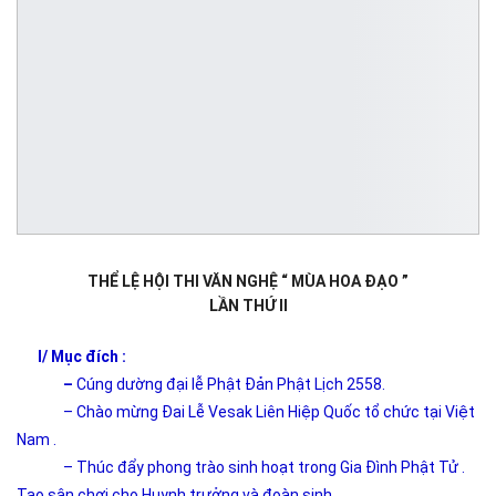
THỂ LỆ HỘI THI VĂN NGHỆ “ MÙA HOA ĐẠO ”
LẦN THỨ II
I/ Mục đích :
–
Cúng dường đại lễ Phật Đản Phật Lịch 2558.
– Chào mừng Đai Lễ Vesak Liên Hiệp Quốc tổ chức tại Việt
Nam .
– Thúc đẩy phong trào sinh hoạt trong Gia Đình Phật Tử .
Tạo sân chơi cho Huynh trưởng và đoàn sinh .