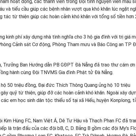
 năm hoạt dộng, các thành viên trong Đội tình nguyện viên máu s
áu và tiểu cầu giúp các bệnh nhân vượt qua khó khăn lúc ngặt ng
g tác từ thiện giúp các hoàn cảnh khó khăn với tổng số tiền hơn 
g kinh phí xây dựng nhà tình nghĩa cho 3 hộ gia đình với trị giá m
ồm Phòng Cảnh sát Cơ động, Phòng Tham mưu và Báo Công an TP 
, Trưởng Ban Hướng dẫn PB GĐPT Đà Nẵng đã trao thư cám ơn
 đồng hành cùng Đội TNVMS Gia đình Phật tử Đà Nẵng.
 hộ 50 triệu đồng, Đại đức Thích Thông Quang ủng hộ 10 triệu
ể gây quỹ từ thiện, giúp đỡ các hoàn cảnh khó khăn. Ngoài xây dự
 các em học sinh dân tộc thiểu số tại xã Hiếu, huyện Konplong, t
i Kim Hùng FC, Nam Việt Á, Dê Tư Hậu và Thạch Phan FC đã tran
iếp là trận đấu của các đội bB, C, D. Bảng B gồm các đội My’s Fl
ng C gồm Phương Loan FC, Khatoco, FC Trà Dilmah, Hương Đà. B