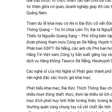
Giải đấu được tổ chức nhằm tạo sân chơi để các 
từ thiện giữa cơ quan, doanh nghiệp giúp đỡ các 
Quảng Nam.
Tham dự lễ khai mạc có nhị vị Đại đức cố vấn Đ
Thông Quang – Trú trì chùa Liên Trì; Đại tá Ng
Thiếu tá Nguyễn Quang Sang – Phó tổng biên tập
đoàn phòng tham mưu Công an Đà Nẵng; Huynh t
Phân ban GĐPT Đà Nẵng, các anh chị Phó ban hướ
Hằng Tín Việt nam; Công ty Sản xuất găng tay và
dịch vụ Hàng không Taseco Đà Nẵng, Hieuhuynh 
Các nghệ sĩ của Hội Nghệ sĩ Phật giáo thành phố
văn nghệ đặc sắc trước giờ khai mạc.
Phát biểu khai mạc, Đại Đức Thích Thông Đạo c
nhiều hoạt động thiết thực, đem lại nhiều lợi ích
mục đích phát huy tinh thần tương thân, tương á
thường quân cùng chung tay cả vật chất lẫn tinh 