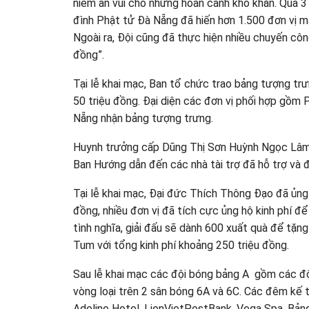
niềm an vui cho những hoàn cảnh khó khăn. Qua 3
đình Phật tử Đà Nẵng đã hiến hơn 1.500 đơn vị m
Ngoài ra, Đội cũng đã thực hiện nhiều chuyến côn
đồng”.
Tại lễ khai mạc, Ban tổ chức trao bảng tượng trưn
50 triệu đồng. Đại diện các đơn vị phối hợp g
Nẵng nhận bảng tượng trưng.
Huynh trưởng cấp Dũng Thị Sơn Huỳnh Ngọc Lâm
Ban Hướng dẫn đến các nhà tài trợ đã hỗ trợ và
Tại lễ khai mạc, Đại đức Thích Thông Đạo đã ủng
đồng, nhiều đơn vị đã tích cực ủng hộ kinh phí đ
tình nghĩa, giải đấu sẽ dành 600 xuất quà để tặng
Tum với tổng kinh phí khoảng 250 triệu đồng.
Sau lễ khai mạc các đội bóng bảng A gồm các độ
vòng loại trên 2 sân bóng 6A và 6C. Các đêm kế t
Adeline Hotel, LienVietPostBank, Vega Spa. Bả