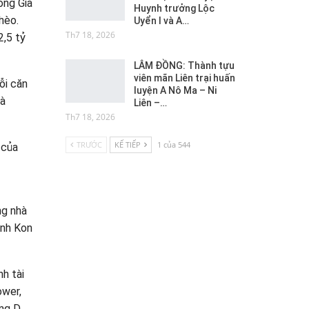
ống Gia
Huynh trưởng Lộc
hèo.
Uyển I và A…
Th7 18, 2026
2,5 tỷ
LÂM ĐỒNG: Thành tựu
viên mãn Liên trại huấn
ỗi căn
luyện A Nô Ma – Ni
Đà
Liên –…
Th7 18, 2026
TRƯỚC
KẾ TIẾP
1 của 544
 của
ng nhà
ỉnh Kon
h tài
ower,
ảng D