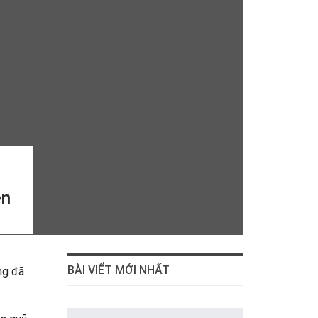
ện
BÀI VIỂT MỚI NHẤT
ng đã