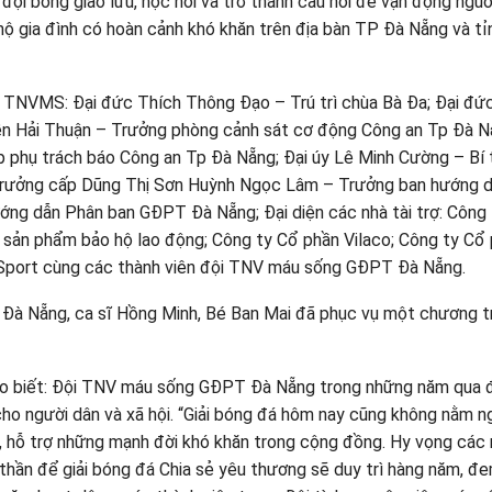
đội bóng giao lưu, học hỏi và trở thành cầu nối để vận động ngu
hộ gia đình có hoàn cảnh khó khăn trên địa bàn TP Đà Nẵng và tỉ
ội TNVMS: Đại đức Thích Thông Đạo – Trú trì chùa Bà Đa; Đại đứ
uyễn Hải Thuận – Trưởng phòng cảnh sát cơ động Công an Tp Đà N
 phụ trách báo Công an Tp Đà Nẵng; Đại úy Lê Minh Cường – Bí 
rưởng cấp Dũng Thị Sơn Huỳnh Ngọc Lâm – Trưởng ban hướng 
ng dẫn Phân ban GĐPT Đà Nẵng; Đại diện các nhà tài trợ: Công 
 sản phẩm bảo hộ lao động; Công ty Cổ phần Vilaco; Công ty Cổ
Sport cùng các thành viên đội TNV máu sống GĐPT Đà Nẵng.
 Đà Nẵng, ca sĩ Hồng Minh, Bé Ban Mai đã phục vụ một chương t
ho biết: Đội TNV máu sống GĐPT Đà Nẵng trong những năm qua 
 cho người dân và xã hội. “Giải bóng đá hôm nay cũng không nằm n
i, hỗ trợ những mạnh đời khó khăn trong cộng đồng. Hy vọng các
thần để giải bóng đá Chia sẻ yêu thương sẽ duy trì hàng năm, đe