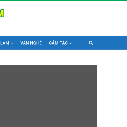
 LAM
VĂN NGHỆ
CẢM TÁC