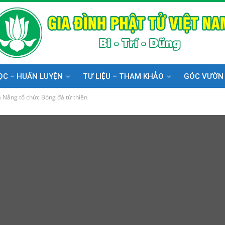
ỌC – HUẤN LUYỆN
TƯ LIỆU – THAM KHẢO
GÓC VƯỜN
 Nẵng tổ chức Bóng đá từ thiện