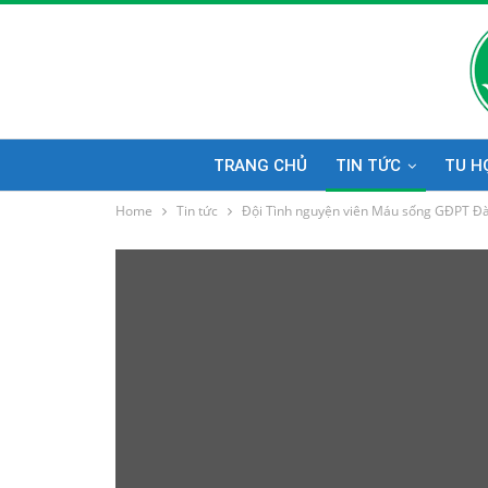
TRANG CHỦ
TIN TỨC
TU H
Home
Tin tức
Đội Tình nguyện viên Máu sống GĐPT Đà