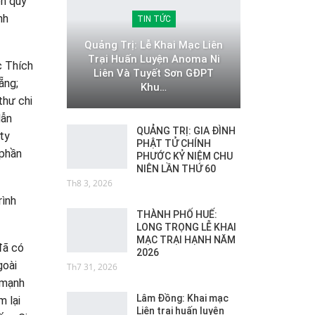
ồn quỹ
nh
TIN TỨC
Quảng Trị: Lễ Khai Mạc Liên
Trại Huấn Luyện Anoma Ni
c Thích
Liên Và Tuyết Sơn GĐPT
ẵng;
Khu…
thư chi
dẫn
QUẢNG TRỊ: GIA ĐÌNH
ty
PHẬT TỬ CHÍNH
 phần
PHƯỚC KỶ NIỆM CHU
NIÊN LẦN THỨ 60
Th8 3, 2026
rình
THÀNH PHỐ HUẾ:
LONG TRỌNG LỄ KHAI
MẠC TRẠI HẠNH NĂM
đã có
2026
goài
Th7 31, 2026
 mạnh
Lâm Đồng: Khai mạc
m lại
Liên trại huấn luyện