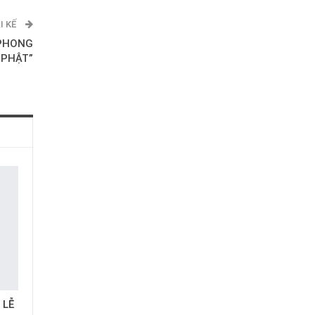
I KẾ
 PHONG
 PHẬT”
 LỄ