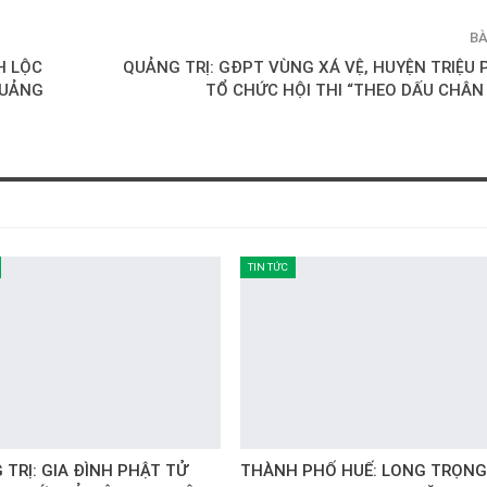
BÀ
H LỘC
QUẢNG TRỊ: GĐPT VÙNG XÁ VỆ, HUYỆN TRIỆU
QUẢNG
TỔ CHỨC HỘI THI “THEO DẤU CHÂN
TIN TỨC
TRỊ: GIA ĐÌNH PHẬT TỬ
THÀNH PHỐ HUẾ: LONG TRỌNG