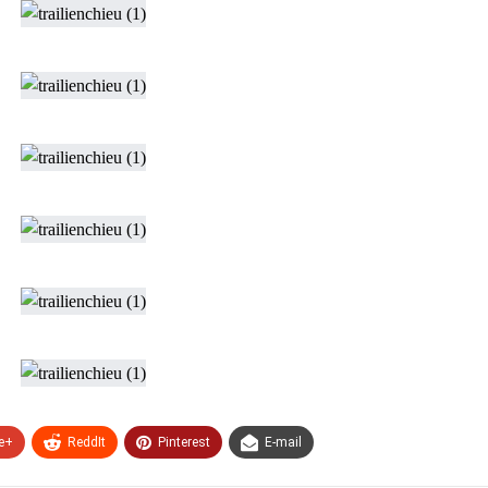
e+
ReddIt
Pinterest
E-mail