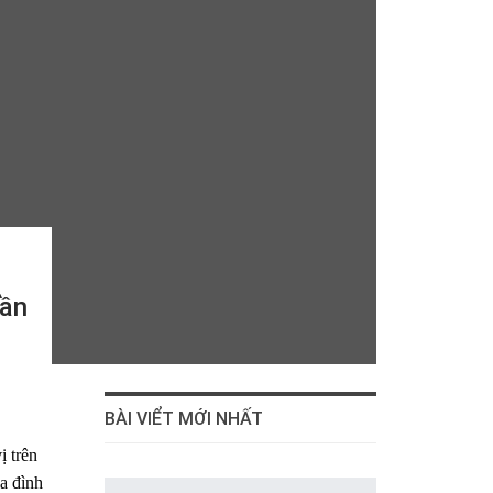
Lần
BÀI VIỂT MỚI NHẤT
ị trên
a đình