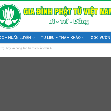
ỌC – HUẤN LUYỆN
TƯ LIỆU – THAM KHẢO
GÓC VƯỜN
ại bay và công tác từ thiện lần thứ 4