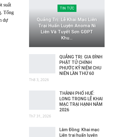
t suất
TIN TỨC
g. Tổng
Quảng Trị: Lễ Khai Mạc Liên
am dự
Trại Huấn Luyện Anoma Ni
Liên Và Tuyết Sơn GĐPT
Khu…
QUẢNG TRỊ: GIA ĐÌNH
PHẬT TỬ CHÍNH
PHƯỚC KỶ NIỆM CHU
NIÊN LẦN THỨ 60
Th8 3, 2026
THÀNH PHỐ HUẾ:
LONG TRỌNG LỄ KHAI
MẠC TRẠI HẠNH NĂM
2026
Th7 31, 2026
Lâm Đồng: Khai mạc
Liên trại huấn luyện