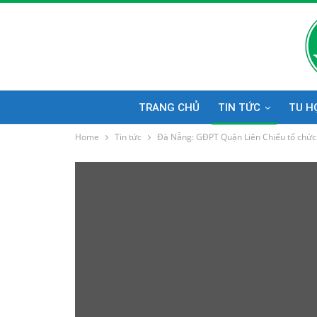
TRANG CHỦ
TIN TỨC
TU H
Home
Tin tức
Đà Nẵng: GĐPT Quận Liên Chiểu tổ chức tr