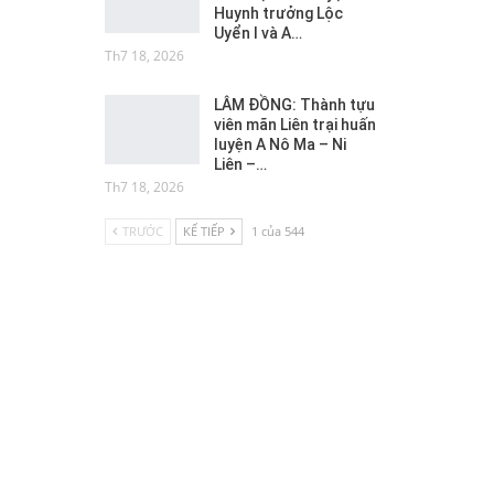
Huynh trưởng Lộc
Uyển I và A…
Th7 18, 2026
LÂM ĐỒNG: Thành tựu
viên mãn Liên trại huấn
luyện A Nô Ma – Ni
Liên –…
Th7 18, 2026
TRƯỚC
KẾ TIẾP
1 của 544