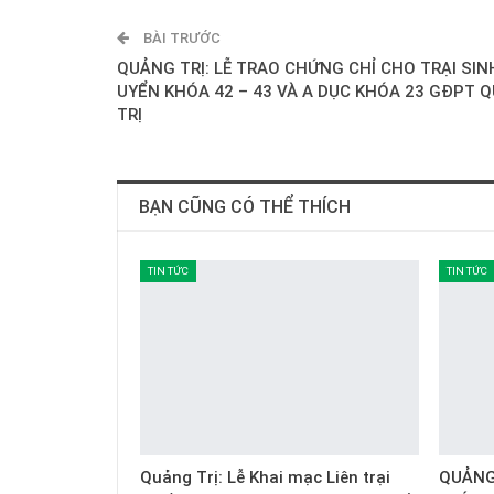
BÀI TRƯỚC
QUẢNG TRỊ: LỄ TRAO CHỨNG CHỈ CHO TRẠI SIN
UYỂN KHÓA 42 – 43 VÀ A DỤC KHÓA 23 GĐPT 
TRỊ
BẠN CŨNG CÓ THỂ THÍCH
TIN TỨC
TIN TỨC
Quảng Trị: Lễ Khai mạc Liên trại
QUẢNG 