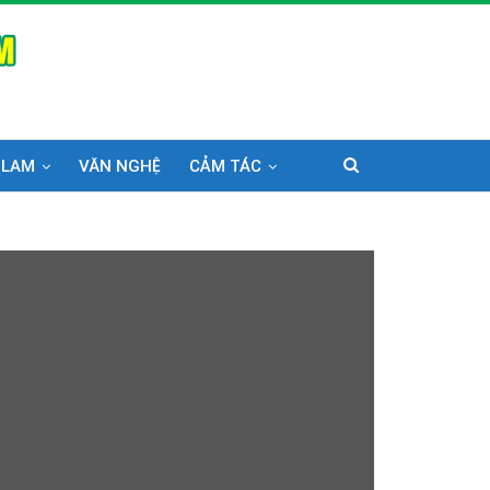
 LAM
VĂN NGHỆ
CẢM TÁC