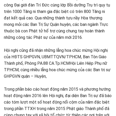
công Đại giới đàn Trí Đức cùng lớp Bồi dưỡng Trụ trì quy tụ
trên 1000 Tăng ni tham gia đặc biệt có trên 800 Tăng ni
đạt kết quả cao. Qua những thành tựu nầy Hòa thượng
mong mỏi các Ban Trị Sự Quận huyện, các ban ngành Trực
thuộc bà con Phật tử hổ trợ cùng chung tay hoàn thành
những công tác Phật sự của năm mới 2016.
Hội nghị cũng đã nhận những lẵng hoa chúc mừng Hội nghị
của HĐTS GHPGVN, UBMTTQVN/TPHCM, Ban Tôn Giáo
Thành phố, Phòng PA.88 CA.Tp.HCMHội Liên Hiệp Phụ nữ
TP.HCM, cùng nhiều lẵng hoa chúc mừng của các Ban trị sự
GHPGVN quận – Huyện,
Trong phần báo cáo hoạt động năm 2015 và phương hướng
hoạt động năm 2016 lên Hội nghị, đại diện Ban Trị sự đã báo
cáo tóm lượt một số hoạt động nổi cộm của năm đặc biệt
trong phần TTXH trong năm 2015 Phật giáo Thành phố đã
cùng chung tay với xã hội tổ chức từ thiện các nơi trên với