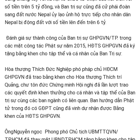
số tiền trên 5 tỷ đồng, và Ban trị sự cũng đã cử phái đoàn
sang đất nước Nepal ủy lạo ủnh hộ trực tiếp cho nhân dân
Nepal bị động đất với số tiền lên đến trên 6 tỷ.
Đánh giá sự thành công của Ban trị sự GHPGVN/TP. trong
các mặt công tác Phật sự năm 2015, HĐTS GHPGVN đã ký
tặng bằng khen cho tập thể và cá nhân của Ban Trị sự.
Hòa thượng Thích Đức Nghiệp phó pháp chủ HĐCM
GHPGVN đã trao bằng khen cho Hòa thượng Thích trí
Quảng, chư tôn đức Chứng minh Hội nghị đã lần lượt trao
các quyết định khen thưởng cho cá nhân và tập thể của Ban
trị sự cùng các ban ngành có liên quan. Ban hướng dẫn Phật
tử trong đó có GĐPT cũng đã vinh dự nhận được Bằng
khen của HĐTS GHPGVN.
ÔngNguyễn ngọc Phong phó Chủ tịch UBMTTQVN/
TP.HCM đã thay mặt UBNDTPHCM tặng bằng khen cho tập