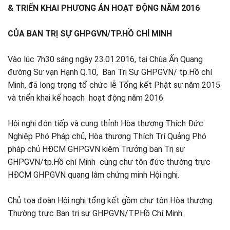
& TRIỂN KHAI PHƯƠNG ÁN HOẠT ĐỘNG NĂM 2016
CỦA BAN TRỊ SỰ GHPGVN/TP.HỒ CHÍ MINH
Vào lúc 7h30 sáng ngày 23.01.2016, tại Chùa Ấn Quang
đường Sư vạn Hạnh Q.10, Ban Trị Sự GHPGVN/ tp.Hồ chí
Minh, đã long trọng tổ chức lễ Tổng kết Phật sự năm 2015
và triển khai kế hoạch hoạt động năm 2016.
Hội nghị đón tiếp và cung thỉnh Hòa thượng Thích Đức
Nghiệp Phó Pháp chủ, Hòa thượng Thích Trí Quảng Phó
pháp chủ HĐCM GHPGVN kiêm Trưởng ban Trị sự
GHPGVN/tp.Hồ chí Minh cùng chư tôn đức thường trực
HĐCM GHPGVN quang lâm chứng minh Hội nghị.
Chủ tọa đoàn Hội nghị tổng kết gồm chư tôn Hòa thượng
Thường trực Ban trị sự GHPGVN/TP.Hồ Chí Minh.