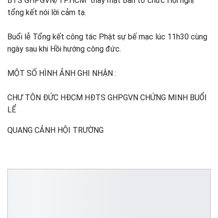
BTS GHPGVN/TP.HCM thay mặt Ban tổ chức Hội nghị
tổng kết nói lời cảm tạ.
Buổi lễ Tổng kết công tác Phật sự bế mạc lúc 11h30 cùng
ngày sau khi Hồi hướng công đức.
MỘT SỐ HÌNH ẢNH GHI NHẬN :
CHƯ TÔN ĐỨC HĐCM HĐTS GHPGVN CHỨNG MINH BUỔI
LỂ
QUANG CẢNH HỘI TRƯỜNG