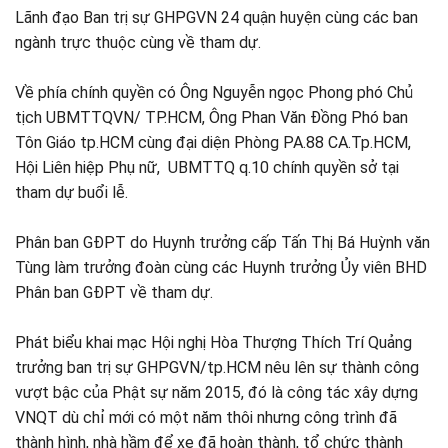
Lãnh đạo Ban trị sự GHPGVN 24 quận huyện cùng các ban
ngành trực thuộc cùng về tham dự.
Về phía chính quyền có Ông Nguyễn ngọc Phong phó Chủ
tịch UBMTTQVN/ TP.HCM, Ông Phan Văn Đồng Phó ban
Tôn Giáo tp.HCM cùng đại diện Phòng PA.88 CA.Tp.HCM,
Hội Liên hiệp Phụ nữ, UBMTTQ q.10 chính quyền sở tại
tham dự buổi lễ.
Phân ban GĐPT do Huynh trưởng cấp Tấn Thị Bá Huỳnh văn
Tùng làm trưởng đoàn cùng các Huynh trưởng Ủy viên BHD
Phân ban GĐPT về tham dự.
Phát biểu khai mạc Hội nghị Hòa Thượng Thích Trí Quảng
trưởng ban trị sự GHPGVN/tp.HCM nêu lên sự thành công
vượt bậc của Phật sự năm 2015, đó là công tác xây dựng
VNQT dù chỉ mới có một năm thôi nhưng công trình đã
thành hình, nhà hầm để xe đã hoàn thành, tổ chức thành