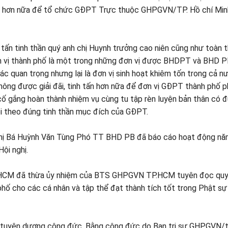
ái hơn nữa để tổ chức GĐPT Trực thuộc GHPGVN/TP. Hồ chí Min
ấn tinh thần quý anh chị Huynh trưởng cao niên cũng như toàn 
n vị thành phố là một trong những đơn vị được BHDPT và BHD 
quan trọng nhưng lại là đơn vị sinh hoạt khiêm tốn trong cả nư
không được giải đãi, tinh tấn hơn nữa để đơn vị GĐPT thành phố p
cố gắng hoàn thành nhiệm vụ cùng tu tập rèn luyện bản thân có 
i theo đúng tinh thần mục đích của GĐPT.
Thị Bá Huỳnh Văn Tùng Phó TT BHD PB đã báo cáo hoạt động n
ội nghị.
.HCM đã thừa ủy nhiệm của BTS GHPGVN TP.HCM tuyên đọc qu
ố cho các cá nhân và tập thể đạt thành tích tốt trong Phật s
ng tuyên dương công đức, Bằng công đức do Ban trị sự GHPGVN/