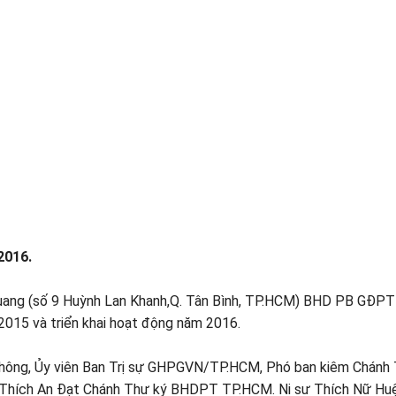
016.
uang (số 9 Huỳnh Lan Khanh,Q. Tân Bình, TP.HCM) BHD PB GĐPT
015 và triển khai hoạt động năm 2016.
hông, Ủy viên Ban Trị sự GHPGVN/TP.HCM, Phó ban kiêm Chánh 
ích An Đạt Chánh Thư ký BHDPT TP.HCM. Ni sư Thích Nữ Huệ