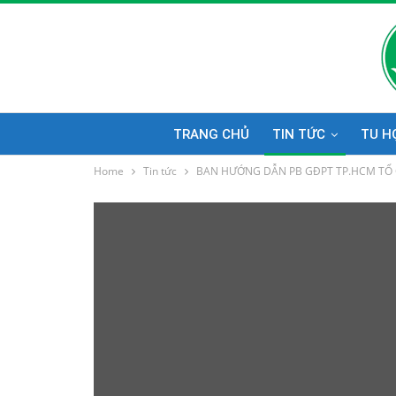
TRANG CHỦ
TIN TỨC
TU H
Home
Tin tức
BAN HƯỚNG DẪN PB GĐPT TP.HCM TỔ 