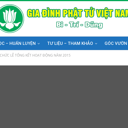
ỌC – HUẤN LUYỆN
TƯ LIỆU – THAM KHẢO
GÓC VƯỜN
CHỨC LỄ TỔNG KẾT HOẠT ĐỘNG NĂM 2015