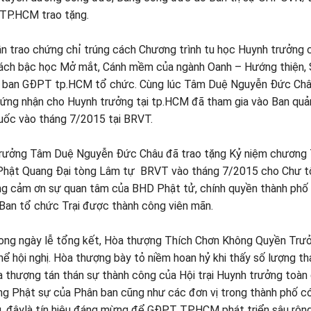
TP.HCM trao tặng.
n trao chứng chỉ trúng cách Chương trình tu học Huynh trưởng 
 cách bậc học Mở mắt, Cánh mềm của ngành Oanh – Hướng thiện,
hân ban GĐPT tp.HCM tổ chức. Cùng lúc Tâm Duệ Nguyễn Đức Ch
g nhận cho Huynh trưởng tại tp.HCM đã tham gia vào Ban quản
uốc vào tháng 7/2015 tại BRVT.
 trưởng Tâm Duệ Nguyễn Đức Châu đã trao tặng Kỷ niệm chương 
 Phật Quang Đại tòng Lâm tự BRVT vào tháng 7/2015 cho Chư 
ng cảm ơn sự quan tâm của BHD Phật tử, chính quyền thành phố
Ban tổ chức Trại được thành công viên mãn.
trong ngày lễ tổng kết, Hòa thượng Thích Chơn Không Quyền Trư
 hội nghị. Hòa thượng bày tỏ niềm hoan hỷ khi thấy số lượng t
 thượng tán thán sự thành công của Hội trại Huynh trưởng toàn
ng Phật sự của Phân ban cũng như các đơn vị trong thành phố c
g, đâylà tín hiệu đáng mừng để GĐPT TP.HCM phát triển sâu rộn