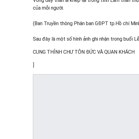
Vòng dây thân ái khép lại trong tình Lam thân t
của mỗi người.
(Ban Truyền thông Phân ban GĐPT tp.Hồ chí Minh
Sau đây là một số hình ảnh ghi nhận trong buổi Lễ
CUNG THỈNH CHƯ TÔN ĐỨC VÀ QUAN KHÁCH
]