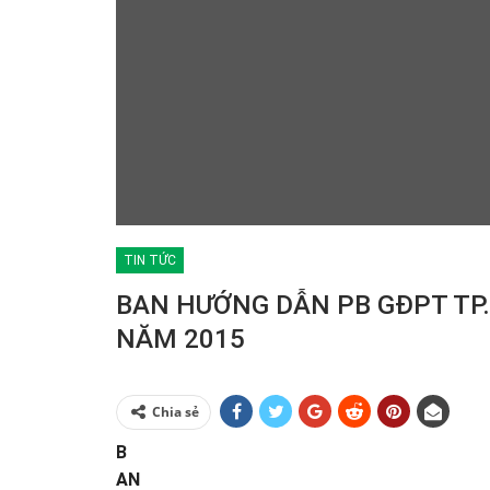
TIN TỨC
BAN HƯỚNG DẪN PB GĐPT TP
NĂM 2015
Chia sẻ
B
AN