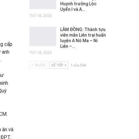
Huynh trưởng Lộc
Uyển I và A…
Th7 18, 2026
LÂM ĐỒNG: Thành tựu
viên mãn Liên trại huấn
luyện A Nô Ma – Ni
g cấp
Liên –…
 anh
Th7 18, 2026
.
TRƯỚC
KẾ TIẾP
1 của 544
hư
sinh
Quý
HCM.
 ân và
GĐPT.