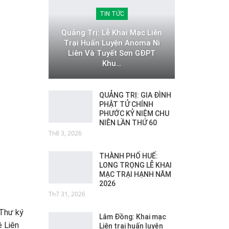
TIN TỨC
Quảng Trị: Lễ Khai Mạc Liên
Trại Huấn Luyện Anoma Ni
Liên Và Tuyết Sơn GĐPT
Khu…
QUẢNG TRỊ: GIA ĐÌNH
PHẬT TỬ CHÍNH
PHƯỚC KỶ NIỆM CHU
NIÊN LẦN THỨ 60
Th8 3, 2026
THÀNH PHỐ HUẾ:
LONG TRỌNG LỄ KHAI
MẠC TRẠI HẠNH NĂM
2026
Th7 31, 2026
Thư ký
Lâm Đồng: Khai mạc
 Liên
Liên trại huấn luyện