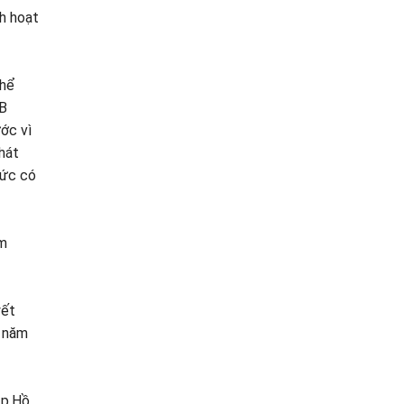
h hoạt
thể
PB
ớc vì
hát
đức có
ăm
yết
ự năm
tp.Hồ