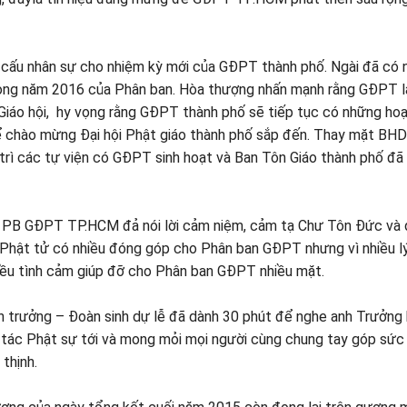
 cấu nhân sự cho nhiệm kỳ mới của GĐPT thành phố. Ngài đã có
rong năm 2016 của Phân ban. Hòa thượng nhấn mạnh rằng GĐPT 
 Giáo hội, hy vọng rằng GĐPT thành phố sẽ tiếp tục có những ho
ể chào mừng Đại hội Phật giáo thành phố sắp đến. Thay mặt BH
 trì các tự viện có GĐPT sinh hoạt và Ban Tôn Giáo thành phố đã
 PB GĐPT TP.HCM đả nói lời cảm niệm, cảm tạ Chư Tôn Đức và 
Phật tử có nhiều đóng góp cho Phân ban GĐPT nhưng vì nhiều l
hiều tình cảm giúp đỡ cho Phân ban GĐPT nhiều mặt.
h trưởng – Đoàn sinh dự lễ đã dành 30 phút để nghe anh Trưởng 
 tác Phật sự tới và mong mỏi mọi người cùng chung tay góp sức
thịnh.