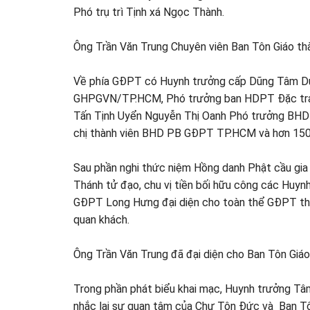
Phó trụ trì Tịnh xá Ngọc Thành.
Ông Trần Văn Trung Chuyên viên Ban Tôn Giáo th
Về phía GĐPT có Huynh trưởng cấp Dũng Tâm Du
GHPGVN/TP.HCM, Phó trưởng ban HDPT Đặc tr
Tấn Tịnh Uyển Nguyễn Thị Oanh Phó trưởng BH
chị thành viên BHD PB GĐPT TP.HCM và hơn 150 
Sau phần nghi thức niệm Hồng danh Phật cầu gia
Thánh tử đạo, chu vị tiền bối hữu công các Huyn
GĐPT Long Hưng đại diện cho toàn thể GĐPT thà
quan khách.
Ông Trần Văn Trung đã đại diện cho Ban Tôn G
Trong phần phát biểu khai mạc, Huynh trưởng
nhắc lại sự quan tâm của Chư Tôn Đức và Ban Tô