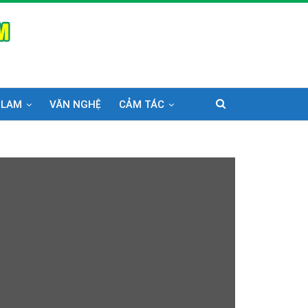
 LAM
VĂN NGHỆ
CẢM TÁC