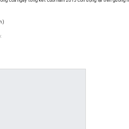
hương của ngày tổng kết cuối năm 2015 còn đọng lại trên gương 
.)
: