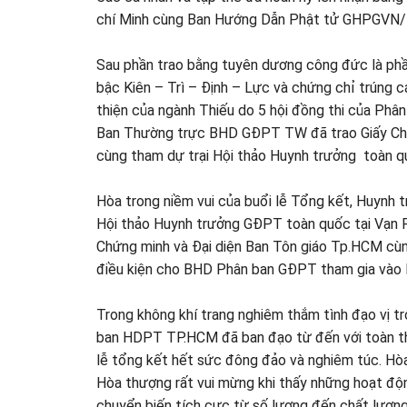
chí Minh cùng Ban Hướng Dẫn Phật tử GHPGVN/
Sau phần trao bằng tuyên dương công đức là phầ
bậc Kiên – Trì – Định – Lực và chứng chỉ trúng
thiện của ngành Thiếu do 5 hội đồng thi của P
Ban Thường trực BHD GĐPT TW đã trao Giấy Chứn
cùng tham dự trại Hội thảo Huynh trưởng toàn q
Hòa trong niềm vui của buổi lễ Tổng kết, Huynh
Hội thảo Huynh trưởng GĐPT toàn quốc tại Vạn
Chứng minh và Đại diện Ban Tôn giáo Tp.HCM cù
điều kiện cho BHD Phân ban GĐPT tham gia vào 
Trong không khí trang nghiêm thắm tình đạo vị 
ban HDPT TP.HCM đã ban đạo từ đến với toàn thể
lễ tổng kết hết sức đông đảo và nghiêm túc. Hòa
Hòa thượng rất vui mừng khi thấy những hoạt độ
chuyển biến tích cực từ số lượng đến chất lượn