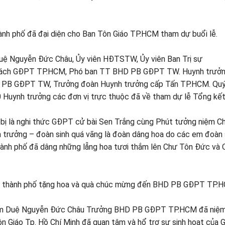
ành phố đã đại diện cho Ban Tôn Giáo TP.HCM tham dự buổi lễ.
ệ Nguyễn Đức Châu, Ủy viên HĐTSTW, Ủy viên Ban Trị sự
ách GĐPT TP.HCM, Phó ban TT BHD PB GĐPT TW. Huynh trưởn
D PB GĐPT TW, Trưởng đoàn Huynh trưởng cấp Tấn TP.HCM. Quý
Huynh trưởng các đơn vị trực thuộc đã về tham dự lễ Tổng kết
 bị là nghi thức GĐPT cử bài Sen Trắng cùng Phút tưởng niệm C
h trưởng – đoàn sinh quá vãng là đoàn dâng hoa do các em đoàn 
nh phố đã dâng những lẵng hoa tươi thắm lên Chư Tôn Đức và 
iáo thành phố tặng hoa và quà chúc mừng đến BHD PB GĐPT TP.
 Tâm Duệ Nguyễn Đức Châu Trưởng BHD PB GĐPT TP.HCM đã niệm
n Giáo Tp. Hồ Chí Minh đã quan tâm và hổ trợ sự sinh hoạt của 