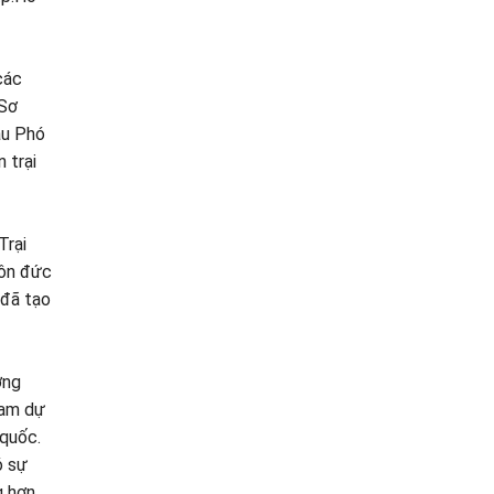
các
 Sơ
âu Phó
 trại
Trại
tôn đức
 đã tạo
ởng
ham dự
 quốc.
ó sự
g hơn