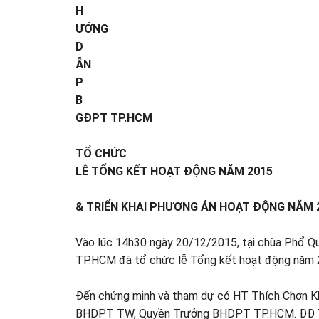
H
ƯỚNG
D
ẪN
P
B
GĐPT TP.HCM
TỔ CHỨC
LỄ TỔNG KẾT HOẠT ĐỘNG NĂM 2015
& TRIỂN KHAI PHƯƠNG ÁN HOẠT ĐỘNG NĂM 2
Vào lúc 14h30 ngày 20/12/2015, tại chùa Phổ Q
TP.HCM đã tổ chức lễ Tổng kết hoạt động năm 2
Đến chứng minh và tham dự có HT Thích Chơn K
BHDPT TW, Quyền Trưởng BHDPT TP.HCM. ĐĐ Th