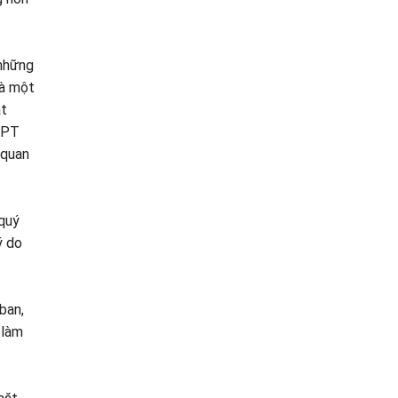
 những
là một
ạt
DPT
 quan
quý
ý do
ban,
 làm