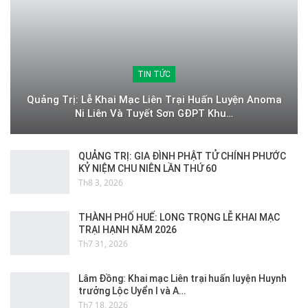
TIN TỨC
Quảng Trị: Lễ Khai Mạc Liên Trại Huấn Luyện Anoma
Ni Liên Và Tuyết Sơn GĐPT Khu…
QUẢNG TRỊ: GIA ĐÌNH PHẬT TỬ CHÍNH PHƯỚC
KỶ NIỆM CHU NIÊN LẦN THỨ 60
Th8 3, 2026
THÀNH PHỐ HUẾ: LONG TRỌNG LỄ KHAI MẠC
TRẠI HẠNH NĂM 2026
Th7 31, 2026
Lâm Đồng: Khai mạc Liên trại huấn luyện Huynh
trưởng Lộc Uyển I và A…
Th7 18, 2026