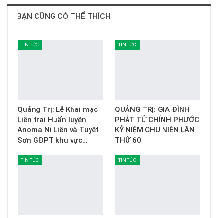
BẠN CŨNG CÓ THỂ THÍCH
TIN TỨC
TIN TỨC
Quảng Trị: Lễ Khai mạc
QUẢNG TRỊ: GIA ĐÌNH
Liên trại Huấn luyện
PHẬT TỬ CHÍNH PHƯỚC
Anoma Ni Liên và Tuyết
KỶ NIỆM CHU NIÊN LẦN
Sơn GĐPT khu vực…
THỨ 60
TIN TỨC
TIN TỨC