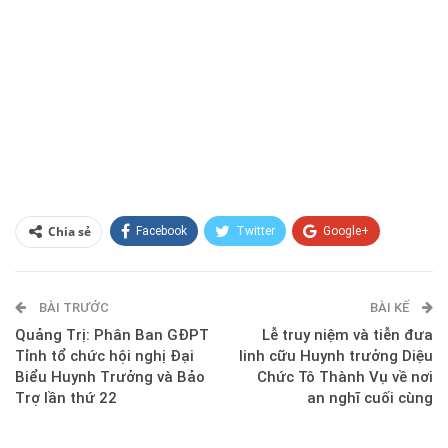
Chia sẻ
Facebook
Twitter
Google+
ReddIt
WhatsApp
Pinterest
BÀI TRƯỚC
E-mail
BÀI KẾ
Quảng Trị: Phân Ban GĐPT
Lễ truy niệm và tiễn đưa
Tỉnh tổ chức hội nghị Đại
linh cữu Huynh trưởng Diệu
Biểu Huynh Trưởng và Bảo
Chức Tô Thành Vụ về nơi
Trợ lần thứ 22
an nghĩ cuối cùng