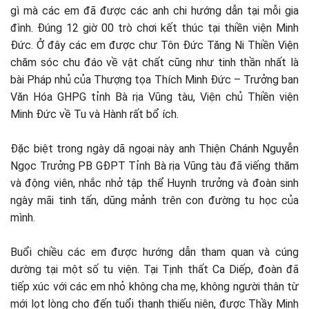
gì mà các em đã được các anh chi hướng dẫn tại mỗi gia
đình. Đúng 12 giờ 00 trò chơi kết thúc tại thiền viện Minh
Đức. Ở đây các em được chư Tôn Đức Tăng Ni Thiền Viện
chăm sóc chu đáo về vật chất cũng như tinh thần nhất là
bài Pháp nhủ của Thượng tọa Thích Minh Đức – Trưởng ban
Văn Hóa GHPG tỉnh Bà rịa Vũng tàu, Viện chủ Thiền viện
Minh Đức về Tu và Hành rất bổ ích.
Đặc biệt trong ngày dã ngoại này anh Thiện Chánh Nguyễn
Ngọc Trưởng PB GĐPT Tỉnh Bà rịa Vũng tàu đã viếng thăm
và động viên, nhắc nhở tập thể Huynh trưởng và đoàn sinh
ngày mãi tinh tấn, dũng mảnh trên con đường tu học của
mình.
Buổi chiều các em được hướng dẫn tham quan và cúng
dường tại một số tu viện. Tại Tịnh thất Ca Diếp, đoàn đã
tiếp xúc với các em nhỏ không cha mẹ, không người thân từ
mới lọt lòng cho đến tuổi thanh thiếu niên, được Thầy Minh