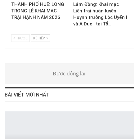
THÀNH PHỐ HUẾ: LONG
Lâm Đồng: Khai mạc
TRỌNG LỄ KHAI MẠC
Liên trại huấn luyện
TRẠI HẠNH NĂM 2026
Huynh trưởng Lộc Uyển I
và A Dục I tại Tổ…
TRƯỚC
KẾ TIẾP
Được đóng lại.
BÀI VIỂT MỚI NHẤT