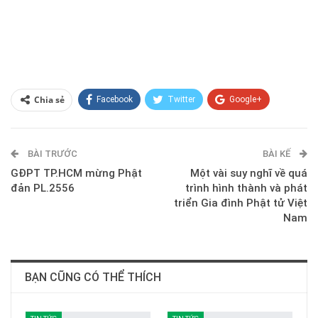
Chia sẻ
Facebook
Twitter
Google+
ReddIt
WhatsApp
Pinterest
BÀI TRƯỚC
E-mail
BÀI KẾ
GĐPT TP.HCM mừng Phật
Một vài suy nghĩ về quá
đản PL.2556
trình hình thành và phát
triển Gia đình Phật tử Việt
Nam
BẠN CŨNG CÓ THỂ THÍCH