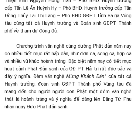
Thiện Bình Nguyễn Hồng Trân – Phó BHD, Huynh trưởng
cấp Tấn Lệ Ấn Huỳnh Hy – Phó BHD, Huynh trưởng cấp Tấn
Đồng Thủy Lại Thị Lạng – Phó BHD GĐPT tỉnh Bà rịa Vũng
tàu cùng tất cả Huynh trưởng và Đoàn sinh GĐPT Thành
phố về tham dự đông đủ.
Chương trình văn nghệ cúng dường Phật đản năm nay
có nhiều tiết mục rất hấp dẫn, như đơn ca, song ca, hợp ca
và nhiều vũ khúc hoành tráng. Đặc biệt năm nay có tiết mục
hoạt cảnh Phật Đản sanh của GĐ PT Hải trí rất đặc sắc và
đầy ý nghĩa. Đêm văn nghệ
Mừng Khánh Đản
” của tất cả
Huynh trưởng, đoàn sinh GĐPT Thành phố Vũng tàu đã
mang đến cho người người con Phật một đêm văn nghệ
thật là hoành tráng và ý nghĩa để dâng lên Đấng Từ Phụ
nhân ngày Đức Phật đản sanh.