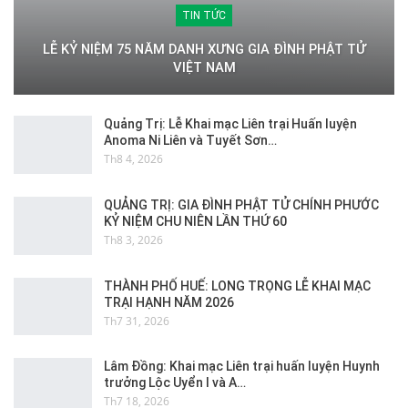
TIN TỨC
LỄ KỶ NIỆM 75 NĂM DANH XƯNG GIA ĐÌNH PHẬT TỬ
VIỆT NAM
Quảng Trị: Lễ Khai mạc Liên trại Huấn luyện
Anoma Ni Liên và Tuyết Sơn…
Th8 4, 2026
QUẢNG TRỊ: GIA ĐÌNH PHẬT TỬ CHÍNH PHƯỚC
KỶ NIỆM CHU NIÊN LẦN THỨ 60
Th8 3, 2026
THÀNH PHỐ HUẾ: LONG TRỌNG LỄ KHAI MẠC
TRẠI HẠNH NĂM 2026
Th7 31, 2026
Lâm Đồng: Khai mạc Liên trại huấn luyện Huynh
trưởng Lộc Uyển I và A…
Th7 18, 2026