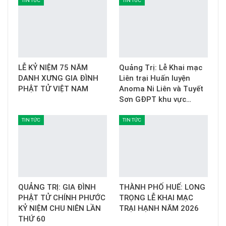
TIN TỨC
TIN TỨC
LỄ KỶ NIỆM 75 NĂM
Quảng Trị: Lễ Khai mạc
DANH XƯNG GIA ĐÌNH
Liên trại Huấn luyện
PHẬT TỬ VIỆT NAM
Anoma Ni Liên và Tuyết
Sơn GĐPT khu vực…
TIN TỨC
TIN TỨC
QUẢNG TRỊ: GIA ĐÌNH
THÀNH PHỐ HUẾ: LONG
PHẬT TỬ CHÍNH PHƯỚC
TRỌNG LỄ KHAI MẠC
KỶ NIỆM CHU NIÊN LẦN
TRẠI HẠNH NĂM 2026
THỨ 60