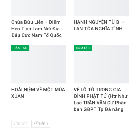
Chùa Bửu Liên – Điểm
HẠNH NGUYỆN TỪ BI –
Hẹn Tình Lam Nơi Địa
LAN TỎA NGHĨA TÌNH
Đầu Cực Nam Tổ Quốc
CẢM TÁC
CẢM TÁC
HOÀI NIỆM VỀ MỘT MÙA
VÈ LÔ TÔ TRONG GIA
XUÂN
ĐÌNH PHẬT TỬ (Htr Như
Lạc TRẦN VĂN CƯ Phân
ban GĐPT Tp Đà nẵng…
TRƯỚC
KẾ TIẾP