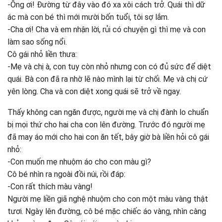
-Ông ơi! Đường từ đây vào đó xa xôi cách trở. Quái thì dữ
ác mà con bé thì mới mười bốn tuổi, tôi sợ lắm.
-Cha ơi! Cha và em nhận lời, rủi có chuyện gì thì mẹ và con
làm sao sống nổi.
Cô gái nhỏ liền thưa:
-Mẹ và chị à, con tuy còn nhỏ nhưng con có đủ sức để diệt
quái. Bà con đã ra nhờ lẽ nào mình lại từ chối. Mẹ và chị cứ
yên lòng. Cha và con diệt xong quái sẽ trở về ngay.
Thấy không can ngăn được, người mẹ và chị đành lo chuẩn
bị mọi thứ cho hai cha con lên đường. Trước đó người mẹ
đã may áo mới cho hai con ăn tết, bây giờ bà liền hỏi cô gái
nhỏ:
-Con muốn mẹ nhuộm áo cho con màu gì?
Cô bé nhìn ra ngoài đồi núi, rồi đáp:
-Con rất thích màu vàng!
Người mẹ liền giã nghệ nhuộm cho con một màu vàng thật
tươi. Ngày lên đường, cô bé mặc chiếc áo vàng, nhìn càng