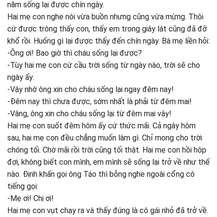
năm sống lại được chín ngày.
Hai mẹ con nghe nói vừa buồn nhưng cũng vừa mừng. Thôi
cứ được trông thấy con, thấy em trong giây lát cũng đã đỡ
khổ rồi. Huống gì lại được thấy đến chín ngày. Bà mẹ liền hỏi:
-Ông ơi! Bao giờ thì cháu sống lại được?
-Tùy hai mẹ con cứ cầu trời sống từ ngày nào, trời sẽ cho
ngày ấy.
-Vậy nhờ ông xin cho cháu sống lại ngay đêm nay!
-Đêm nay thì chưa được, sớm nhất là phải từ đêm mai!
-Vâng, ông xin cho cháu sống lại từ đêm mai vậy!
Hai mẹ con suốt đêm hôm ấy cứ thức mãi. Cả ngày hôm
sau, hai mẹ con đều chẳng muốn làm gì. Chỉ mong cho trời
chóng tối. Chờ mãi rồi trời cũng tối thật. Hai mẹ con hồi hộp
đợi, không biết con mình, em mình sẽ sống lại trở về như thế
nào. Định khấn gọi ông Táo thì bỗng nghe ngoài cổng có
tiếng gọi:
-Mẹ ơi! Chị ơi!
Hai mẹ con vụt chạy ra và thấy đúng là cô gái nhỏ đã trở về.