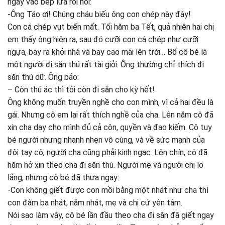
ngay vào bếp lửa rồi nói:
-Ông Táo ơi! Chúng cháu biếu ông con chép này đây!
Con cá chép vụt biến mất. Tối hăm ba Tết, quả nhiên hai chị
em thấy ông hiện ra, sau đó cưỡi con cá chép như cưỡi
ngựa, bay ra khỏi nhà và bay cao mãi lên trời… Bố cô bé là
một người đi săn thú rất tài giỏi. Ông thường chỉ thích đi
săn thú dữ. Ông bảo:
– Còn thú ác thì tôi còn đi săn cho kỳ hết!
Ông không muốn truyền nghề cho con mình, vì cả hai đều là
gái. Nhưng cô em lại rất thích nghề của cha. Lên năm cô đã
xin cha dạy cho mình đủ cả côn, quyền và đao kiếm. Cô tuy
bé người nhưng nhanh nhẹn vô cùng, và về sức mạnh của
đôi tay cô, người cha cũng phải kinh ngạc. Lên chín, cô đã
hăm hở xin theo cha đi săn thú. Người mẹ và người chị lo
lắng, nhưng cô bé đã thưa ngay:
-Con không giết được con mồi bằng một nhát như cha thì
con đâm ba nhát, năm nhát, mẹ và chị cứ yên tâm.
Nói sao làm vậy, cô bé lần đầu theo cha đi săn đã giết ngay