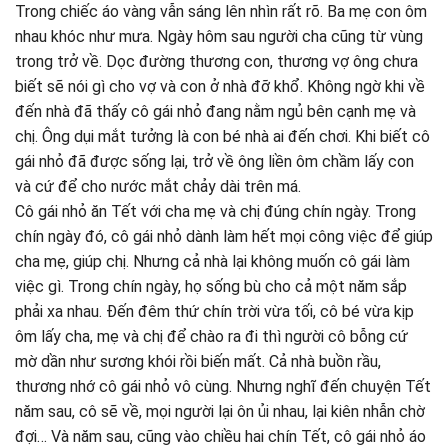
Trong chiếc áo vàng vẫn sáng lên nhìn rất rõ. Ba mẹ con ôm
nhau khóc như mưa. Ngày hôm sau người cha cũng từ vùng
trong trở về. Dọc đường thương con, thương vợ ông chưa
biết sẽ nói gì cho vợ và con ở nhà đỡ khổ. Không ngờ khi về
đến nhà đã thấy cô gái nhỏ đang nằm ngủ bên cạnh mẹ và
chị. Ông dụi mắt tưởng là con bé nhà ai đến chơi. Khi biết cô
gái nhỏ đã được sống lại, trở về ông liền ôm chầm lấy con
và cứ để cho nước mắt chảy dài trên má.
Cô gái nhỏ ăn Tết với cha mẹ và chị đúng chín ngày. Trong
chín ngày đó, cô gái nhỏ dành làm hết mọi công việc để giúp
cha mẹ, giúp chị. Nhưng cả nhà lại không muốn cô gái làm
việc gì. Trong chín ngày, họ sống bù cho cả một năm sắp
phải xa nhau. Đến đêm thứ chín trời vừa tối, cô bé vừa kịp
ôm lấy cha, mẹ và chị để chào ra đi thì người cô bỗng cứ
mờ dần như sương khói rồi biến mất. Cả nhà buồn rầu,
thương nhớ cô gái nhỏ vô cùng. Nhưng nghĩ đến chuyện Tết
năm sau, cô sẽ về, mọi người lại ôn ủi nhau, lại kiên nhẫn chờ
đợi… Và năm sau, cũng vào chiều hai chín Tết, cô gái nhỏ áo