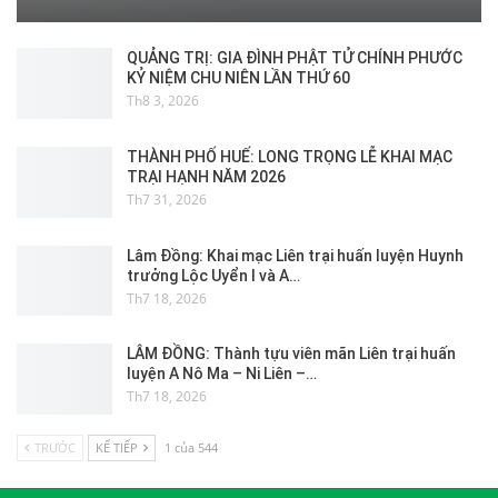
QUẢNG TRỊ: GIA ĐÌNH PHẬT TỬ CHÍNH PHƯỚC
KỶ NIỆM CHU NIÊN LẦN THỨ 60
Th8 3, 2026
THÀNH PHỐ HUẾ: LONG TRỌNG LỄ KHAI MẠC
TRẠI HẠNH NĂM 2026
Th7 31, 2026
Lâm Đồng: Khai mạc Liên trại huấn luyện Huynh
trưởng Lộc Uyển I và A…
Th7 18, 2026
LÂM ĐỒNG: Thành tựu viên mãn Liên trại huấn
luyện A Nô Ma – Ni Liên –…
Th7 18, 2026
TRƯỚC
KẾ TIẾP
1 của 544