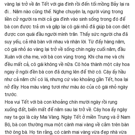
vàng lại trở về ăn Tết với gia đình rồi đến tối mồng Bảy lại ra
đi… Năm nào cũng thế. Nghe chuyện lạ, người vùng trong
liền cử người ra mời cả gia đình vào sinh sống trong đó để
bà con được trả ơn và gặp lại cô gái nhỏ đã giúp bà con diệt
được con quái đầu người mình trăn. Thấy sức người cha đã
suy yếu, cả nhà bàn với nhau và nhận lời. Từ đấy hàng năm,
cô gái nhỏ áo vàng lại trở về sống chín ngày cuối năm, đầu
Xuân với cha mẹ, với bà con vùng trong. Khi cha mẹ và chị
đều mất cả, cô gái không về nữa. Cô hóa thành một cây hoa
ngay ở ngôi đền bà con đã dựng lên để thờ cô. Cây ấy hầu
như cả năm chỉ có lá, nhưng cứ vào khoảng gần Tết, hoa lại
nở đầy. Hoa màu vàng tươi như màu áo của cô gái nhỏ ngày
trước.
Hoa vui Tết với bà con khoảng chín mười ngày rồi rụng
xuống đất, biến mất để năm sau lại trở về. Cây hoa ấy ngày
nay ta gọi là cây Mai Vàng. Ngày Tết ở miền Trung và ở Nam
Bộ, bà con thường mua một cành mai vàng về cắm trên bàn
thờ ông bà. Họ tin rằng, có cành mai vàng vừa đẹp nhà vừa