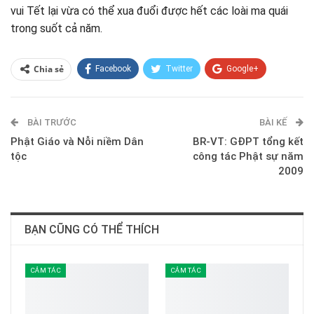
vui Tết lại vừa có thể xua đuổi được hết các loài ma quái
trong suốt cả năm.
Chia sẻ
Facebook
Twitter
Google+
ReddIt
WhatsApp
Pinterest
BÀI TRƯỚC
E-mail
BÀI KẾ
Phật Giáo và Nỗi niềm Dân
BR-VT: GĐPT tổng kết
tộc
công tác Phật sự năm
2009
BẠN CŨNG CÓ THỂ THÍCH
CẢM TÁC
CẢM TÁC