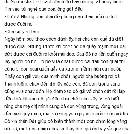
đi. Người cha biết cách đánh đó hay nhưng rất nguy hiểm.
Tin vào tài nghệ của con, ông gật đầu:
-Được! Nhưng con phải đề phòng cẩn thận nếu nó dứt
được đuôi ra.
-Cha cứ yên tâm.
Ngày hôm sau theo cách đánh ấy, hai cha con quả đã diệt
được quái. Nhưng trước khi chết nó đã quẫy mạnh một cái,
dứt được cái đuôi ra khỏi mũi dao. Sau đó nó liền cuốn ngay
lấy người cô bé. Cô bé vừa chặt được cái đầu con quái thì
cũng bị con quái quấn gẫy cả xương mềm nhũn cả người.
Thấy con gái yêu của mình chết, người cha buông rơi cả
thanh kiếm, chạy đến đỡ lấy xác con. Bà con trong vùng
cũng vừa chạy đến. Họ đem xác cô gái về chôn cất rồi lập
đền thờ. Nhưng cô gái đâu chịu chết như vậy. Vì cô biết
rằng cha mẹ chị mình cùng bà con vùng trong, vùng ngoài
đều yêu quý mình, mà cô cũng yêu quý và muốn sống với họ.
Cô xin thần Đất giúp cô biến thành một con chim lông vàng
rực rỡ, một con chim chưa ai thấy bao giờ rồi bay về quê nhà