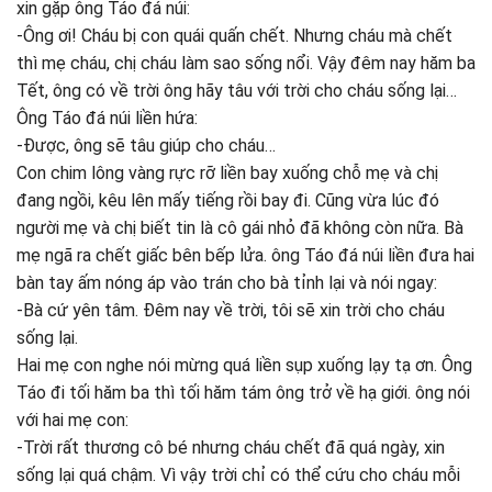
xin gặp ông Táo đá núi:
-Ông ơi! Cháu bị con quái quấn chết. Nhưng cháu mà chết
thì mẹ cháu, chị cháu làm sao sống nổi. Vậy đêm nay hăm ba
Tết, ông có về trời ông hãy tâu với trời cho cháu sống lại…
Ông Táo đá núi liền hứa:
-Được, ông sẽ tâu giúp cho cháu…
Con chim lông vàng rực rỡ liền bay xuống chỗ mẹ và chị
đang ngồi, kêu lên mấy tiếng rồi bay đi. Cũng vừa lúc đó
người mẹ và chị biết tin là cô gái nhỏ đã không còn nữa. Bà
mẹ ngã ra chết giấc bên bếp lửa. ông Táo đá núi liền đưa hai
bàn tay ấm nóng áp vào trán cho bà tỉnh lại và nói ngay:
-Bà cứ yên tâm. Đêm nay về trời, tôi sẽ xin trời cho cháu
sống lại.
Hai mẹ con nghe nói mừng quá liền sụp xuống lạy tạ ơn. Ông
Táo đi tối hăm ba thì tối hăm tám ông trở về hạ giới. ông nói
với hai mẹ con:
-Trời rất thương cô bé nhưng cháu chết đã quá ngày, xin
sống lại quá chậm. Vì vậy trời chỉ có thể cứu cho cháu mỗi