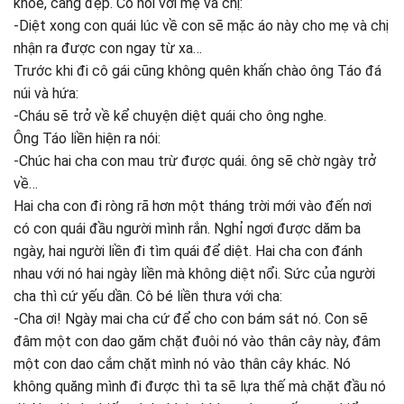
khỏe, càng đẹp. Cô nói với mẹ và chị:
-Diệt xong con quái lúc về con sẽ mặc áo này cho mẹ và chị
nhận ra được con ngay từ xa…
Trước khi đi cô gái cũng không quên khấn chào ông Táo đá
núi và hứa:
-Cháu sẽ trở về kể chuyện diệt quái cho ông nghe.
Ông Táo liền hiện ra nói:
-Chúc hai cha con mau trừ được quái. ông sẽ chờ ngày trở
về…
Hai cha con đi ròng rã hơn một tháng trời mới vào đến nơi
có con quái đầu người mình rắn. Nghỉ ngơi được dăm ba
ngày, hai người liền đi tìm quái để diệt. Hai cha con đánh
nhau với nó hai ngày liền mà không diệt nổi. Sức của người
cha thì cứ yếu dần. Cô bé liền thưa với cha:
-Cha ơi! Ngày mai cha cứ để cho con bám sát nó. Con sẽ
đâm một con dao găm chặt đuôi nó vào thân cây này, đâm
một con dao cắm chặt mình nó vào thân cây khác. Nó
không quăng mình đi được thì ta sẽ lựa thế mà chặt đầu nó