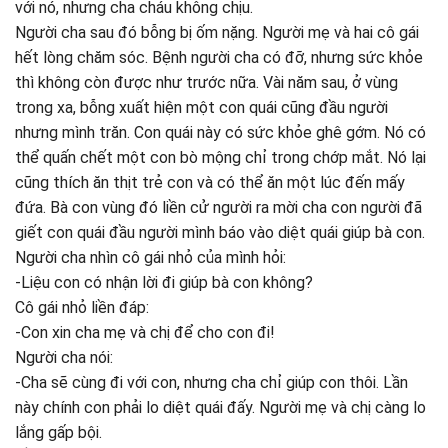
với nó, nhưng cha cháu không chịu.
Người cha sau đó bỗng bị ốm nặng. Người mẹ và hai cô gái
hết lòng chăm sóc. Bệnh người cha có đỡ, nhưng sức khỏe
thì không còn được như trước nữa. Vài năm sau, ở vùng
trong xa, bỗng xuất hiện một con quái cũng đầu người
nhưng mình trăn. Con quái này có sức khỏe ghê gớm. Nó có
thể quấn chết một con bò mộng chỉ trong chớp mắt. Nó lại
cũng thích ăn thịt trẻ con và có thể ăn một lúc đến mấy
đứa. Bà con vùng đó liền cử người ra mời cha con người đã
giết con quái đầu người mình báo vào diệt quái giúp bà con.
Người cha nhìn cô gái nhỏ của mình hỏi:
-Liệu con có nhận lời đi giúp bà con không?
Cô gái nhỏ liền đáp:
-Con xin cha mẹ và chị để cho con đi!
Người cha nói:
-Cha sẽ cùng đi với con, nhưng cha chỉ giúp con thôi. Lần
này chính con phải lo diệt quái đấy. Người mẹ và chị càng lo
lắng gấp bội.