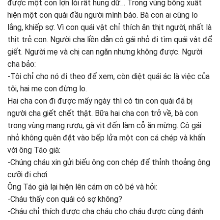
được một con lợn lòi rất hung dữ… Trong vùng bỗng xuất
hiện một con quái đầu người mình báo. Bà con ai cũng lo
lắng, khiếp sợ. Vì con quái vật chỉ thích ăn thịt người, nhất là
thịt trẻ con. Người cha liền dẫn cô gái nhỏ đi tìm quái vật để
giết. Người mẹ và chị can ngăn nhưng không được. Người
cha bảo:
-Tôi chỉ cho nó đi theo để xem, còn diệt quái ác là việc của
tôi, hai mẹ con đừng lo.
Hai cha con đi được mấy ngày thì có tin con quái đã bị
người cha giết chết thật. Bữa hai cha con trở về, bà con
trong vùng mang rượu, gà vịt đến làm cỗ ăn mừng. Cô gái
nhỏ không quên đặt vào bếp lửa một con cá chép và khấn
với ông Táo già:
-Chúng cháu xin gửi biếu ông con chép để thỉnh thoảng ông
cưỡi đi chơi.
Ông Táo già lại hiện lên cám ơn cô bé và hỏi:
-Cháu thấy con quái có sợ không?
-Cháu chỉ thích được cha cháu cho cháu được cùng đánh