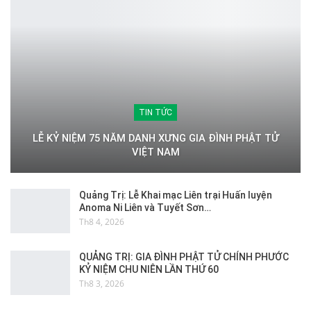
TIN TỨC
LỄ KỶ NIỆM 75 NĂM DANH XƯNG GIA ĐÌNH PHẬT TỬ
VIỆT NAM
Quảng Trị: Lễ Khai mạc Liên trại Huấn luyện
Anoma Ni Liên và Tuyết Sơn…
Th8 4, 2026
QUẢNG TRỊ: GIA ĐÌNH PHẬT TỬ CHÍNH PHƯỚC
KỶ NIỆM CHU NIÊN LẦN THỨ 60
Th8 3, 2026