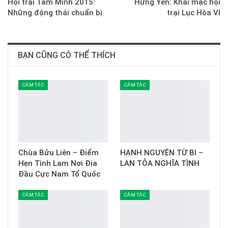
Hội trại Tâm Minh 2015:
Hưng Yên: Khai mạc hội
Những động thái chuẩn bị
trại Lục Hòa VI
BẠN CŨNG CÓ THỂ THÍCH
CẢM TÁC
CẢM TÁC
Chùa Bửu Liên – Điểm
HẠNH NGUYỆN TỪ BI –
Hẹn Tình Lam Nơi Địa
LAN TỎA NGHĨA TÌNH
Đầu Cực Nam Tổ Quốc
CẢM TÁC
CẢM TÁC