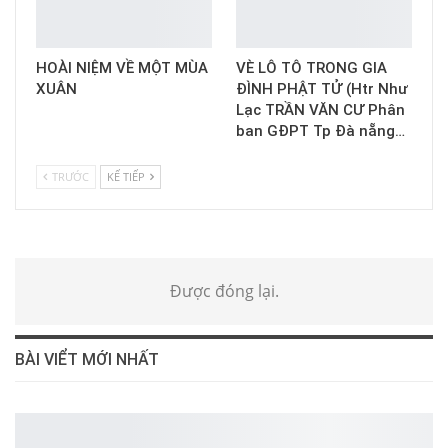
HOÀI NIỆM VỀ MỘT MÙA
VÈ LÔ TÔ TRONG GIA
XUÂN
ĐÌNH PHẬT TỬ (Htr Như
Lạc TRẦN VĂN CƯ Phân
ban GĐPT Tp Đà nẵng…
TRƯỚC
KẾ TIẾP
Được đóng lại.
BÀI VIỂT MỚI NHẤT