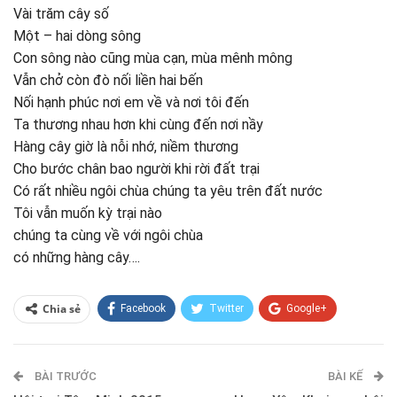
Vài trăm cây số
Một – hai dòng sông
Con sông nào cũng mùa cạn, mùa mênh mông
Vẫn chở còn đò nối liền hai bến
Nối hạnh phúc nơi em về và nơi tôi đến
Ta thương nhau hơn khi cùng đến nơi nầy
Hàng cây giờ là nỗi nhớ, niềm thương
Cho bước chân bao người khi rời đất trại
Có rất nhiều ngôi chùa chúng ta yêu trên đất nước
Tôi vẫn muốn kỳ trại nào
chúng ta cùng về với ngôi chùa
có những hàng cây….
Chia sẻ
Facebook
Twitter
Google+
ReddIt
WhatsApp
Pinterest
BÀI TRƯỚC
E-mail
BÀI KẾ