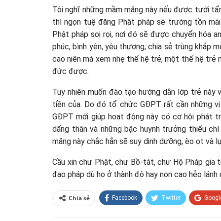
Tôi nghĩ những mầm măng này nếu được tưới tẩm 
thì ngọn tuệ đăng Phật pháp sẽ trường tồn mãi 
Phật pháp soi rọi, nơi đó sẽ được chuyển hóa an
phúc, bình yên, yêu thương, chia sẻ trùng khắp m
cao niên mà xem nhẹ thế hệ trẻ, một thế hệ trẻ 
đức được.
Tuy nhiên muốn đào tạo hướng dẫn lớp trẻ này v
tiền của. Do đó tổ chức GĐPT rất cần những vị 
GĐPT mới giúp hoạt động này có cơ hội phát tri
dấng thân và những bậc huynh trưởng thiếu ch
măng này chắc hẳn sẽ suy dinh dưỡng, èo ọt và lụi
Cầu xin chư Phật, chư Bồ-tát, chư Hộ Pháp gia 
đạo pháp dù họ ở thành đô hay non cao hẻo lánh
Chia sẻ
Facebook
Twitter
Googl