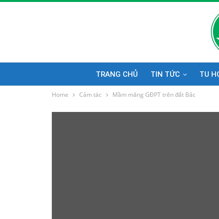
TRANG CHỦ
TIN TỨC
TU H
Home
Cảm tác
Mầm măng GĐPT trên đất Bắc