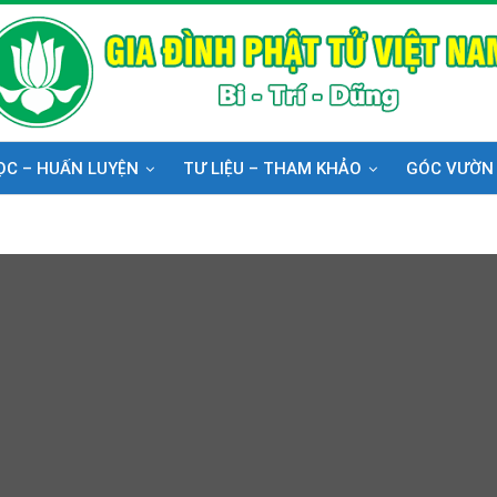
ỌC – HUẤN LUYỆN
TƯ LIỆU – THAM KHẢO
GÓC VƯỜN