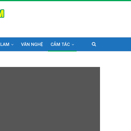
 LAM
VĂN NGHỆ
CẢM TÁC