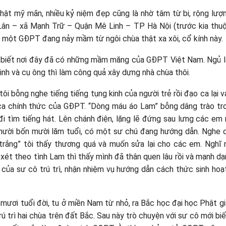
t mỹ mãn, nhiều kỷ niệm đẹp cũng là nhờ tâm từ bi, rộng lượn
 Lân – xã Mạnh Trữ – Quận Mê Linh – TP Hà Nội (trước kia thu
về một GĐPT đang nảy mầm từ ngôi chùa thật xa xôi, cổ kính này.
ng biết nơi đây đã có những mầm măng của GĐPT Việt Nam. Ngủ l
kinh và cụ ông thì làm công quả xây dựng nhà chùa thôi.
ôi bỗng nghe tiếng tiếng tụng kinh của người trẻ rồi đạo ca lại v
i ca chính thức của GĐPT. “Dòng máu áo Lam” bỗng dâng trào tro
 đi tìm tiếng hát. Lên chánh điện, lặng lẽ đứng sau lưng các em 
ười bốn mười lăm tuổi, có một sư chú đang hướng dẫn. Nghe
trắng” tôi thấy thương quá và muốn sửa lại cho các em. Nghĩ 
 xét theo tình Lam thì thấy mình đã thân quen lâu rồi và mạnh d
ử của sư cô trú trì, nhận nhiệm vụ hướng dẫn cách thức sinh hoạ
mươi tuổi đời, tu ở miền Nam từ nhỏ, ra Bắc học đại học Phật gi
rú trì hai chùa trên đất Bắc. Sau này trò chuyện với sư cô mới biết