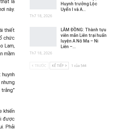
thật là
Huynh trưởng Lộc
ơi này.
Uyển I và A…
Th7 18, 2026
LÂM ĐỒNG: Thành tựu
i thiết
viên mãn Liên trại huấn
tổ chức
luyện A Nô Ma – Ni
áo Lam,
Liên –…
Th7 18, 2026
dẫn mầm
TRƯỚC
KẾ TIẾP
1 của 544
t huynh
n nhưng
n trắng”
e khiến
ổi được
i. Phải