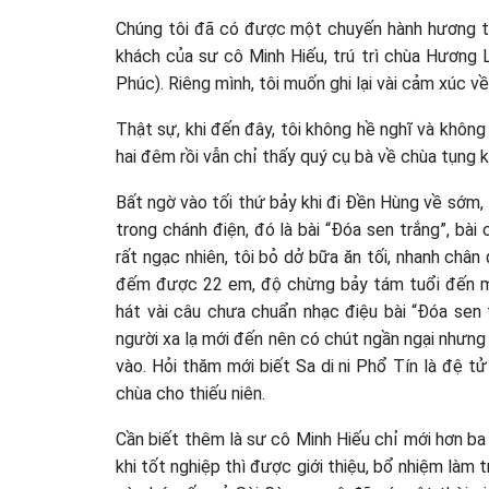
Chúng tôi đã có được một chuyến hành hương thậ
khách của sư cô Minh Hiếu, trú trì chùa Hương
Phúc). Riêng mình, tôi muốn ghi lại vài cảm xúc 
Thật sự, khi đến đây, tôi không hề nghĩ và khô
hai đêm rồi vẫn chỉ thấy quý cụ bà về chùa tụng 
Bất ngờ vào tối thứ bảy khi đi Đền Hùng về sớm, t
trong chánh điện, đó là bài “Đóa sen trắng”, bà
rất ngạc nhiên, tôi bỏ dở bữa ăn tối, nhanh chân
đếm được 22 em, độ chừng bảy tám tuổi đến m
hát vài câu chưa chuẩn nhạc điệu bài “Đóa sen 
người xa lạ mới đến nên có chút ngần ngại nhưng
vào. Hỏi thăm mới biết Sa di ni Phổ Tín là đệ t
chùa cho thiếu niên.
Cần biết thêm là sư cô Minh Hiếu chỉ mới hơn ba 
khi tốt nghiệp thì được giới thiệu, bổ nhiệm làm t