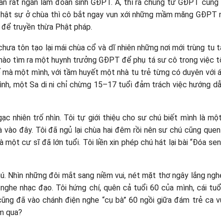
ian rất ngắn làm đoàn sinh GĐPT. À, thì ra chủng tử GĐPT cũng 
 thật sự ở chùa thì cô bắt ngay vun xới những mầm măng GĐPT n
 để truyền thừa Phật pháp.
hưa tôn tạo lại mái chùa cổ và dĩ nhiên những nơi mới trùng tu tá
ào tìm ra một huynh trưởng GĐPT để phụ tá sư cô trong việc 
hế mà một mình, với tầm huyết một nhà tu trẻ từng có duyên với 
ình, một Sa di ni chỉ chừng 15–17 tuổi đảm trách việc hướng 
ạc nhiên trố nhìn. Tôi tự giới thiệu cho sư chú biết mình là mộ
 vào đây. Tôi đã ngủ lại chùa hai đêm rồi nên sư chú cũng que
à một cư sĩ đã lớn tuổi. Tôi liền xin phép chú hát lại bài “Đóa se
ú. Nhìn những đôi mắt sang niềm vui, nét mặt thơ ngây lắng ngh
nghe nhạc đạo. Tôi hứng chí, quên cả tuổi 60 của mình, cái tu
ng đã vào chánh điện nghe “cụ bà” 60 ngồi giữa đám trẻ ca vu
m qua?