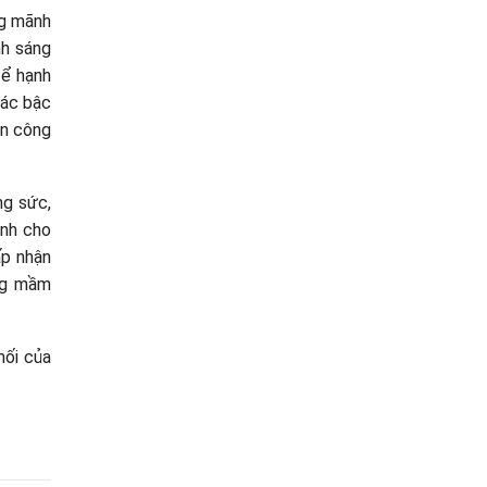
ng mãnh
nh sáng
để hạnh
các bậc
òn công
ng sức,
ành cho
ấp nhận
ững mầm
mối của