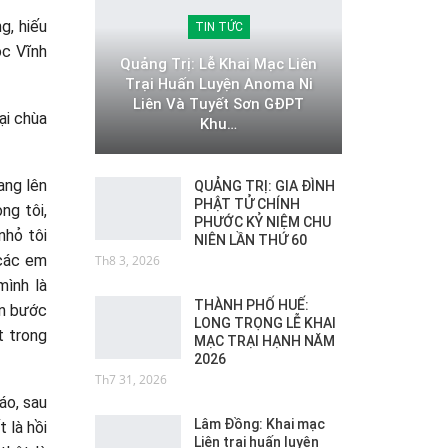
g, hiếu
TIN TỨC
ộc Vĩnh
Quảng Trị: Lễ Khai Mạc Liên
Trại Huấn Luyện Anoma Ni
Liên Và Tuyết Sơn GĐPT
ại chùa
Khu…
ang lên
QUẢNG TRỊ: GIA ĐÌNH
PHẬT TỬ CHÍNH
ng tôi,
PHƯỚC KỶ NIỆM CHU
nhỏ tôi
NIÊN LẦN THỨ 60
 các em
Th8 3, 2026
mình là
THÀNH PHỐ HUẾ:
ạn bước
LONG TRỌNG LỄ KHAI
t trong
MẠC TRẠI HẠNH NĂM
2026
Th7 31, 2026
áo, sau
Lâm Đồng: Khai mạc
 là hồi
Liên trại huấn luyện