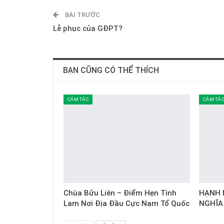
BÀI TRƯỚC
Lễ phục của GĐPT?
BẠN CŨNG CÓ THỂ THÍCH
CẢM TÁC
CẢM TÁ
Chùa Bửu Liên – Điểm Hẹn Tình
HẠNH 
Lam Nơi Địa Đầu Cực Nam Tổ Quốc
NGHĨA