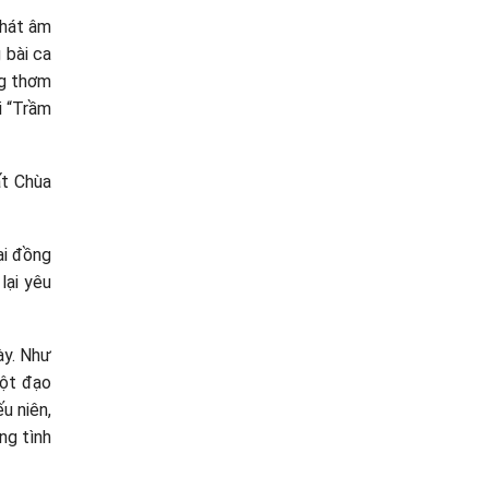
phát âm
 bài ca
ng thơm
i “Trầm
ất Chùa
ại đồng
lại yêu
ày. Như
một đạo
u niên,
ng tình