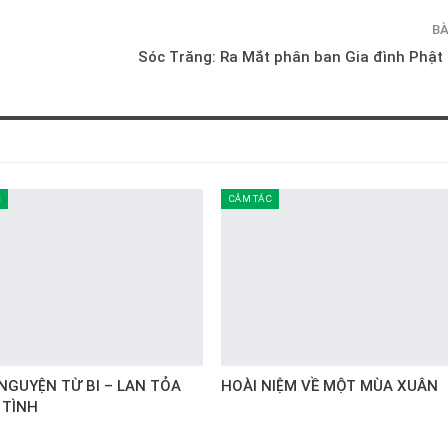
BÀ
Sóc Trăng: Ra Mắt phân ban Gia đình Phật 
C
CẢM TÁC
NGUYỆN TỪ BI – LAN TỎA
HOÀI NIỆM VỀ MỘT MÙA XUÂN
 TÌNH