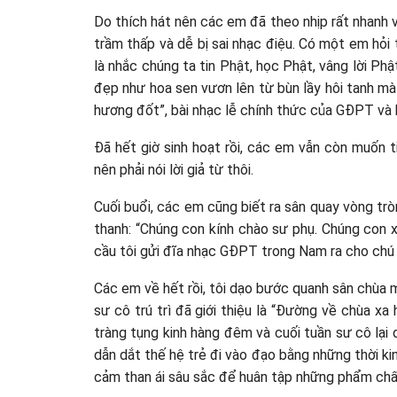
Do thích hát nên các em đã theo nhịp rất nhanh
trầm thấp và dễ bị sai nhạc điệu. Có một em hỏi tô
là nhắc chúng ta tin Phật, học Phật, vâng lời P
đẹp như hoa sen vươn lên từ bùn lầy hôi tanh mà
hương đốt”, bài nhạc lễ chính thức của GĐPT và 
Đã hết giờ sinh hoạt rồi, các em vẫn còn muốn 
nên phải nói lời giả từ thôi.
Cuối buổi, các em cũng biết ra sân quay vòng tròn
thanh: “Chúng con kính chào sư phụ. Chúng con xi
cầu tôi gửi đĩa nhạc GĐPT trong Nam ra cho chú 
Các em về hết rồi, tôi dạo bước quanh sân chùa
sư cô trú trì đã giới thiệu là “Đường về chùa 
tràng tụng kinh hàng đêm và cuối tuần sư cô lại 
dẫn dắt thế hệ trẻ đi vào đạo bằng những thời kin
cảm than ái sâu sắc để huân tập những phẩm chất