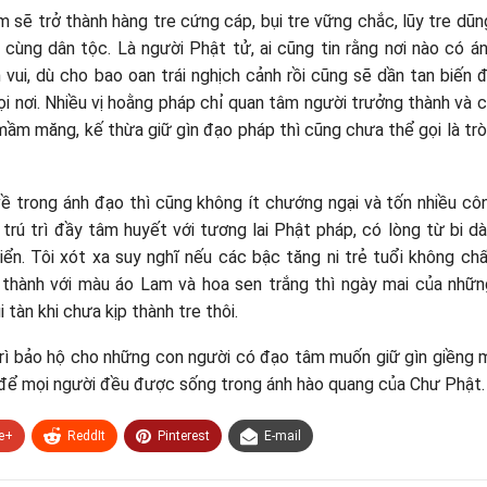
sẽ trở thành hàng tre cứng cáp, bụi tre vững chắc, lũy tre dũ
cùng dân tộc. Là người Phật tử, ai cũng tin rằng nơi nào có á
 vui, dù cho bao oan trái nghịch cảnh rồi cũng sẽ dần tan biến 
ọi nơi. Nhiều vị hoằng pháp chỉ quan tâm người trưởng thành và 
mầm măng, kế thừa giữ gìn đạo pháp thì cũng chưa thể gọi là tr
ề trong ánh đạo thì cũng không ít chướng ngại và tốn nhiều cô
trú trì đầy tâm huyết với tương lai Phật pháp, có lòng từ bi d
ển. Tôi xót xa suy nghĩ nếu các bậc tăng ni trẻ tuổi không ch
í thành với màu áo Lam và hoa sen trắng thì ngày mai của nh
 tàn khi chưa kịp thành tre thôi.
trì bảo hộ cho những con người có đạo tâm muốn giữ gìn giềng 
 để mọi người đều được sống trong ánh hào quang của Chư Phật.
e+
ReddIt
Pinterest
E-mail