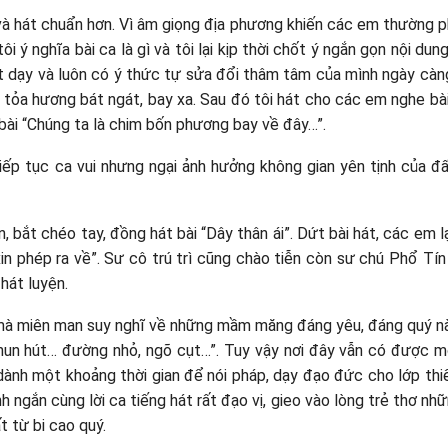
 và hát chuẩn hơn. Vì âm giọng địa phương khiến các em thường 
i ý nghĩa bài ca là gì và tôi lại kịp thời chốt ý ngắn gọn nội dung
hật dạy và luôn có ý thức tự sửa đổi thâm tâm của mình ngày cà
 tỏa hương bát ngát, bay xa. Sau đó tôi hát cho các em nghe bà
bài “Chúng ta là chim bốn phương bay về đây…”.
tiếp tục ca vui nhưng ngại ảnh hưởng không gian yên tịnh của đ
, bắt chéo tay, đồng hát bài “Dây thân ái”. Dứt bài hát, các em l
n phép ra về”. Sư cô trú trì cũng chào tiễn còn sư chú Phổ Tín 
hát luyện.
 mà miên man suy nghĩ về những mầm măng đáng yêu, đáng quý n
xa hun hút… đường nhỏ, ngõ cụt…”. Tuy vậy nơi đây vẫn có được 
dành một khoảng thời gian để nói pháp, dạy đạo đức cho lớp thiế
h ngắn cùng lời ca tiếng hát rất đạo vị, gieo vào lòng trẻ thơ nhữ
 từ bi cao quý.