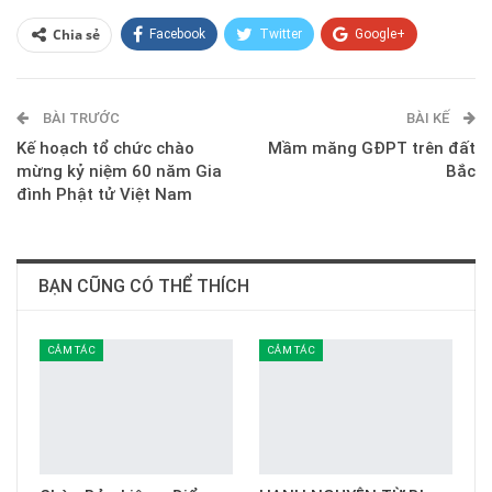
Chia sẻ
Facebook
Twitter
Google+
ReddIt
WhatsApp
Pinterest
BÀI TRƯỚC
E-mail
BÀI KẾ
Kế hoạch tổ chức chào
Mầm măng GĐPT trên đất
mừng kỷ niệm 60 năm Gia
Bắc
đình Phật tử Việt Nam
BẠN CŨNG CÓ THỂ THÍCH
CẢM TÁC
CẢM TÁC