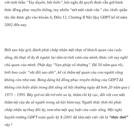
với tinh thần
“Tùy duyên, bất biến”
, hội nghị đã quyết định vẫn giữ hình
thức đồng phục truyền thống, tuy nhiên “mở một cánh cửa “ cho chiếc quần
tây dài được ghi vào khoản A, Điều 12, Chương II Nội Quy GĐPT kể từ năm
2002 đến nay.
Biết sao bây giờ, đành phải chấp nhận một thực tế khách quan của cuộc
sống, dù thực tế ấy đi ngược lại tâm tư tình cảm của mình, khác với suy nghĩ
chủ quan của mình. Phật dạy “Vạn pháp vô thường”. Đã 50 năm qua rồi,
biết bao cuộc “vật đổi sao dời”, kể cả thẩm mỹ quan của con người cũng
không còn như xưa. Bóng dáng bộ đồng phục truyền thống của GĐPT đã
không còn hiện diện trong đời sống xã hội thường ngày đã hơn 20 năm qua (
1975 – 1995. Bây giờ nó đã trở nên xa lạ, thậm chí kỳ cục, đối với con mắt
thẩm mỹ của đa số người trong xã hội hôm nay. Người thức thời thì phải
chấp nhận sự thay đổi ấy, xem như một quy luật của cuộc sống. Hội nghị
huynh trưởng GĐPT toàn quốc kỳ X-2001 đã làm một việc rất là
“thức thời”
vậy !