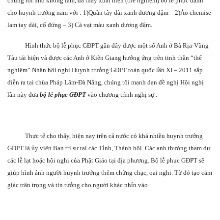
chúng tôi nhớ không lầm, đã thấy xuất hiện (thể nghiệm) bộ lễ phục dành
cho huynh trưởng nam với : 1)Quần tây dài xanh dương đậm – 2)Áo chemise
lam tay dài, cổ đứng – 3) Cà vạt màu xanh dương đậm.
Hình thức bộ lễ phục GĐPT gần đây được một số Anh ở Bà Rịa-Vũng
Tàu tái hiện
và được các Anh ở Kiên Giang hưởng ứng trên tinh thần “thể
nghiệm” Nhân hội nghị Huynh trưởng GĐPT toàn quốc lần XI – 2011 sắp
diễn ra tại chùa Pháp Lâm-Đà Nẳng, chúng tôi mạnh dạn đề nghị Hội nghị
lần này đưa
bộ lễ phục GĐPT
vào chương trình nghị sự .
Thực tế cho thấy, hiện nay trên cả nước có khá nhiều huynh trưởng
GĐPT là ủy viên Ban trị sự tại các Tỉnh, Thành hội. Các anh thường tham dự
các lễ lạt hoặc hội nghị của Phật Giáo tại địa phương. Bộ lễ phục GĐPT sẽ
giúp hình ảnh người huynh trưởng thêm chững chạc, oai nghi. Từ đó tạo cảm
giác trân trọng và tin tưởng cho người khác nhỉn vào