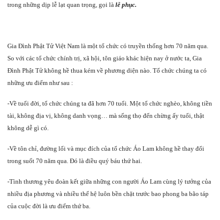
trong những dịp lễ lạt quan trọng, gọi là
lễ phục.
Gia Đình Phật Tử Việt Nam là một tổ chức có truyền thống hơn 70 năm qua.
So với các tổ chức chính trị, xã hội, tôn giáo khác hiện nay ở nước ta, Gia
Đình Phật Tử không hề thua kém về phương diện nào. Tổ chức chúng ta có
những ưu điểm như sau :
-Về tuổi đời, tổ chức chúng ta đã hơn 70 tuổi. Một tổ chức nghèo, không tiền
tài, không địa vị, không danh vọng… mà sống thọ đến chừng ấy tuổi, thật
không dễ gì có.
-Về tôn chỉ, đường lối và mục đích của tổ chức Áo Lam không hề thay đổi
trong suốt 70 năm qua. Đó là điều quý báu thứ hai.
-Tình thương yêu đoàn kết giữa những con người Áo Lam cùng lý tưởng của
nhiều địa phương và nhiều thế hệ luôn bền chặt trước bao phong ba bão táp
của cuộc đời là ưu điểm thứ ba.