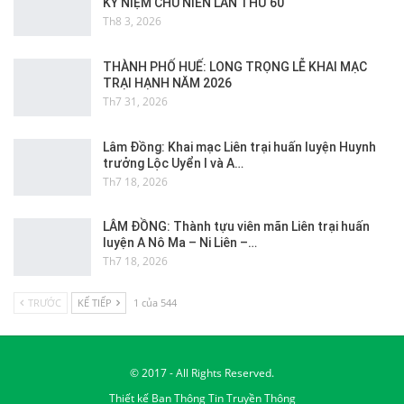
KỶ NIỆM CHU NIÊN LẦN THỨ 60
Th8 3, 2026
THÀNH PHỐ HUẾ: LONG TRỌNG LỄ KHAI MẠC
TRẠI HẠNH NĂM 2026
Th7 31, 2026
Lâm Đồng: Khai mạc Liên trại huấn luyện Huynh
trưởng Lộc Uyển I và A…
Th7 18, 2026
LÂM ĐỒNG: Thành tựu viên mãn Liên trại huấn
luyện A Nô Ma – Ni Liên –…
Th7 18, 2026
TRƯỚC
KẾ TIẾP
1 của 544
© 2017 - All Rights Reserved.
Thiết kế
Ban Thông Tin Truyền Thông