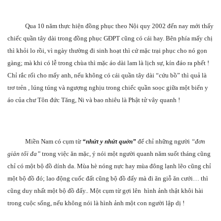
Qua 10 năm thực hiện đồng phục theo Nội quy 2002 đến nay mới thấy
chiếc quần tây dài trong đồng phục GĐPT cũng có cái hay. Bên phía mấy chị
thì khỏi lo rồi, vì ngày thường đi sinh hoạt thì cứ mặc trại phục cho nó gọn
gàng; mà khi có lễ trong chùa thì mặc áo dài lam là lịch sự, kín đáo ra phết !
Chỉ rắc rối cho mấy anh, nếu không có cái quần tây dài “cứu bồ” thì quả là
trơ trẻn , lúng túng và ngượng nghịu trong chiếc quần soọc giữa một biển y
áo của chư Tôn đức Tăng, Ni và bao nhiêu là Phật tử vây quanh !
Miền Nam có cụm từ
“nhứt y nhứt quởn”
để chỉ những người
“đơn
giản tối đa”
trong việc ăn mặc, ý nói một người quanh năm suốt tháng cũng
chỉ có một bộ đồ dính da. Mùa hè nóng nực hay mùa đông lạnh lẽo cũng chỉ
một bộ đồ đó; lao động cuốc đất cũng bộ đồ đấy mà đi ăn giỗ ăn cưới… thì
cũng duy nhất một bộ đồ đấy.. Một cụm từ gợi lên hình ảnh thật khôi hài
trong cuộc sống, nếu không nói là hình ảnh một con người lập dị !