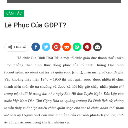
CẢM TÁC
Lễ Phục Của GĐPT?
Chia sẻ
Tổ chức Gia Đình Phật Tử là một tổ chức giáo dục thanh thiếu niên
mô phỏng theo hình thức đồng phục của tổ chức Hướng Đạo Sinh
(Scout) gồm: áo sơ-mi cụt tay và quần soọc (short), chân mang vớ cao tới gối.
Vào khoảng thập niên 1940 – 1950 thì mốt quần soọc được nhiều tổ chức
thanh niên thời đó ưa chuộng và được xã hội bấy giờ chấp nhận
(thậm chí
trong một buổi lễ trọng đại như ngày Bác Hồ đọc Tuyên Ngôn Độc Lập của
nước Việt Nam Dân Chủ Cộng Hòa tại quảng trường Ba Đình lịch sử, chúng
ta vẫn thấy xuất hiện nhiều chiếc quần soọc của các tổ chức, đoàn thể tham
dự hôm ấy.)
Người viết còn nhớ hình ảnh của các anh phú-lích (police) thời
ấy cũng mặc soọc trong khi làm nhiệm vụ.