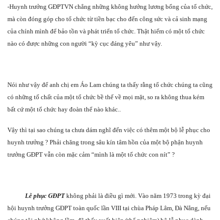
-Huynh trưởng GĐPTVN chẳng những không hưởng lương bổng của tổ chức,
mà còn đóng góp cho tổ chức từ tiền bạc cho đến công sức và cả sinh mạng
của chính mình để bảo tồn và phát triển tổ chức. Thật hiếm có một tổ chức
nào có được những con người “kỳ cục đáng yêu” như vậy.
Nói như vậy để anh chị em Áo Lam chúng ta thấy rằng tổ chức chúng ta cũng
có những tố chất của một tổ chức bề thế về mọi mặt, so ra không thua kém
bất cứ một tổ chức hay đoàn thể nào khác..
Vậy thì tại sao chúng ta chưa dám nghĩ đến việc có thêm một bộ lễ phục cho
huynh trưởng ? Phải chăng trong sâu kín tâm hồn của một bộ phận huynh
trưởng GĐPT vẫn còn mặc cảm “mình là một tổ chức con nít” ?
Lễ phục GĐPT
không phải là điều gì mới. Vào năm 1973 trong kỳ đại
hội huynh trưởng GĐPT toàn quốc lần VIII tại chùa Pháp Lâm, Đà Nẳng, nếu