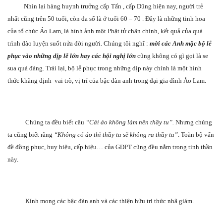
Nhìn lại hàng huynh trưởng cấp Tấn , cấp Dũng hiện nay, người trẻ
nhất cũng trên 50 tuổi, còn đa số là ở tuổi 60 – 70 . Đây là những tinh hoa
của tổ chức Áo Lam, là hình ảnh một Phật tử chân chính, kết quả của quá
trình đào luyện suốt nửa đời người. Chúng tôi nghĩ :
mời các Anh mặc bộ lễ
phục vào những dịp lễ lớn hay các hội nghị lớn
cũng không có gì gọi là se
sua quá đáng. Trái lại, bộ lễ phục trong những dịp này chính là một hình
thức khẳng định vai trò, vị trí của bậc đàn anh trong đại gia đình Áo Lam.
Chúng ta đều biết câu
“Cái áo không làm nên thầy tu”.
Nhưng chúng
ta cũng biết rằng
“Không có áo thì thầy tu sẽ không ra thầy tu”
. Toàn bộ vấn
đề đồng phục, huy hiệu, cấp hiệu… của GĐPT cũng đều nằm trong tinh thần
này.
Kính mong các bậc đàn anh và các thiện hữu tri thức nhã giám.