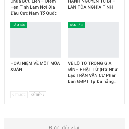
Chùa Bửu Liên – Điểm
HẠNH NGUYỆN TỪ BI –
Hẹn Tình Lam Nơi Địa
LAN TỎA NGHĨA TÌNH
Đầu Cực Nam Tổ Quốc
CẢM TÁC
CẢM TÁC
HOÀI NIỆM VỀ MỘT MÙA
VÈ LÔ TÔ TRONG GIA
XUÂN
ĐÌNH PHẬT TỬ (Htr Như
Lạc TRẦN VĂN CƯ Phân
ban GĐPT Tp Đà nẵng…
TRƯỚC
KẾ TIẾP
Được đóng lại.