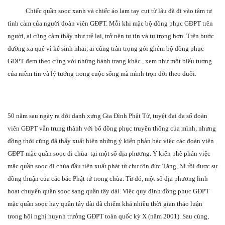
Chiếc quần soọc xanh và chiếc áo lam tay cụt từ lâu đã đi vào tâm tư
tình cảm của người đoàn viên GĐPT. Mỗi khi mặc bộ đồng phục GĐPT trên
người, ai cũng cảm thấy như trẻ lại, trở nên tự tin và tự trọng hơn. Trên bước
đường xa quê vì kế sinh nhai, ai cũng trân trọng gói ghém bộ đồng phục
GĐPT đem theo cùng với những hành trang khác , xem như một biểu tượng
của niềm tin và lý tưởng trong cuộc sống mà mình trọn đời theo đuổi.
50 năm sau ngày ra đời danh xưng Gia Đình Phật Tử, tuyệt đại đa số đoàn
viên GĐPT vẫn trung thành với bổ đồng phục truyền thống của mình, nhưng
đồng thời cũng đã thấy xuất hiện những ý kiến phản bác việc các đoàn viên
GĐPT mặc quần soọc đi chùa tại một số địa phương. Ý kiến phê phán việc
mặc quần soọc đi chùa đầu tiên xuất phát từ chư tôn đức Tăng, Ni rồi được sự
đồng thuận của các bác Phật tử trong chùa. Từ đó, một số địa phương linh
hoạt chuyển quần soọc sang quần tây dài. Việc quy định đồng phục GĐPT
mặc quần soọc hay quần tây dài đã chiếm khá nhiều thời gian thảo luận
trong hội nghị huynh trưởng GĐPT toàn quốc kỳ X (năm 2001). Sau cùng,