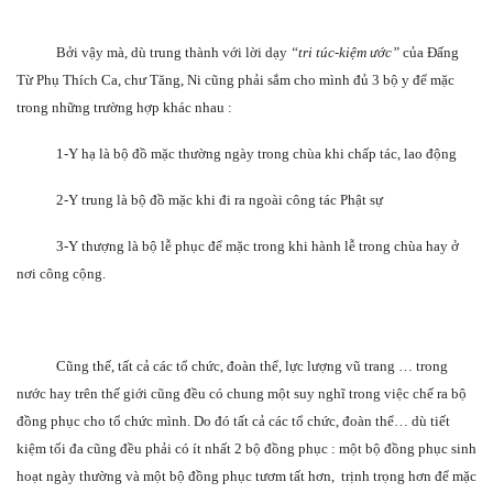
Bởi vậy mà, dù trung thành với lời dạy
“tri túc-kiệm ước”
của Đấng
Từ Phụ Thích Ca, chư Tăng, Ni cũng phải sắm cho mình đủ 3 bộ y để mặc
trong những trường hợp khác nhau :
1-Y hạ là bộ đồ mặc thường ngày trong chùa khi chấp tác, lao động
2-Y trung là bộ đồ mặc khi đi ra ngoài công tác Phật sự
3-Y thượng là bộ lễ phục để mặc trong khi hành lễ trong chùa hay ở
nơi công cộng.
Cũng thế, tất cả các tổ chức, đoàn thể, lực lượng vũ trang … trong
nước hay trên thế giới cũng đều có chung một suy nghĩ trong việc chế ra bộ
đồng phục cho tổ chức mình. Do đó tất cả các tổ chức, đoàn thể… dù tiết
kiệm tối đa cũng đều phải có ít nhất 2 bộ đồng phục : một bộ đồng phục sinh
hoạt ngày thường và một bộ đồng phục tươm tất hơn, trịnh trọng hơn để mặc