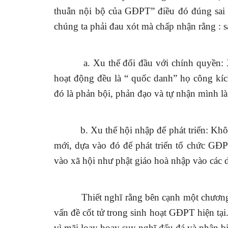
thuẫn nội bộ của GĐPT” điều đó đúng sai l
chúng ta phải đau xót mà chấp nhận rằng :
a. Xu thế đối đầu với chính quyền:
hoạt động đều là “ quốc danh” họ công k
đó là phản bội, phản đạo và tự nhận mình là
b. Xu thế hội nhập để phát triển: Kh
mới, dựa vào đó để phát triển tổ chức GĐPT
vào xã hội như phật giáo hoà nhập vào các 
Thiết nghĩ rằng bên cạnh một chương 
vấn đề cốt tử trong sinh hoạt GĐPT hiện tạ
vì mãi loay hoay suy nghĩ đấu đá và phân bi