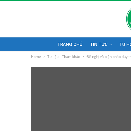
TRANG CHỦ
TIN TỨC
TU H
Home
Tư liệu – Tham khảo
Đề nghị và biện pháp duy tr