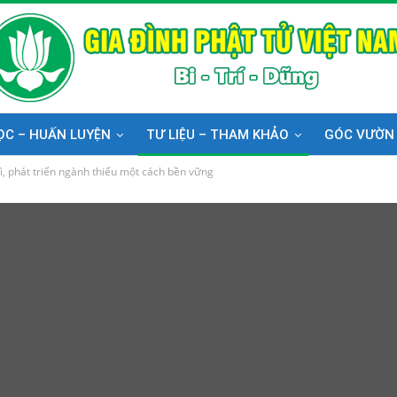
ỌC – HUẤN LUYỆN
TƯ LIỆU – THAM KHẢO
GÓC VƯỜN
ì, phát triển ngành thiếu một cách bền vững