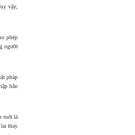
Tuy vậy,
cho phép
g người
uật pháp
nhập hẵn
n mới là
lai thay