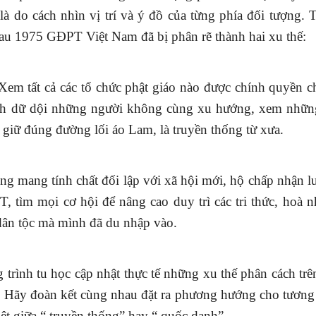
à do cách nhìn vị trí và ý đồ của từng phía đối tượng. 
 sau 1975 GĐPT Việt
Nam đã bị phân rẽ thành hai xu thế:
 Xem tất cả các tổ chức phật giáo nào được chính quyền 
ích dữ dội những người không cùng xu hướng, xem nhữn
 giữ đúng đường lối áo Lam, là truyền thống từ xưa.
ông mang tính chất đối lập với xã hội mới, hộ chấp nhận l
, tìm mọi cơ hội để nâng cao duy trì các tri thức, hoà 
dân tộc mà mình đã du nhập vào.
trình tu học cập nhật thực tế những xu thế phân cách trê
i. Hãy đoàn kết cùng nhau đặt ra phương hướng cho tương 
ệt giữa “ truyền thống” hay “ quốc danh”.