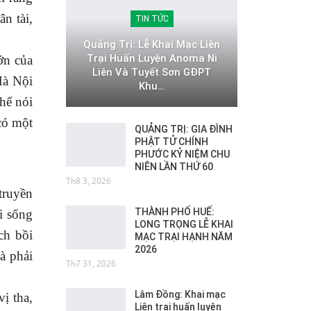
n tài,
TIN TỨC
Quảng Trị: Lễ Khai Mạc Liên
Trại Huấn Luyện Anoma Ni
ớn của
Liên Và Tuyết Sơn GĐPT
Hà Nội
Khu…
hể nói
có một
QUẢNG TRỊ: GIA ĐÌNH
PHẬT TỬ CHÍNH
PHƯỚC KỶ NIỆM CHU
NIÊN LẦN THỨ 60
Th8 3, 2026
truyền
THÀNH PHỐ HUẾ:
i sống
LONG TRỌNG LỄ KHAI
ch bồi
MẠC TRẠI HẠNH NĂM
2026
và phải
Th7 31, 2026
Lâm Đồng: Khai mạc
ị tha,
Liên trại huấn luyện