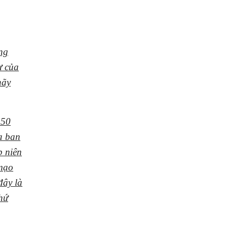
ng
ư của
hãy
 50
ủa ban
p niên
 mạo
ây là
hứ