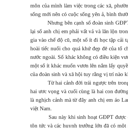
môn của mình làm việc trong các xã, phườ
sống mới nên có cuộc sống yên ả, bình thư
Nhưng bên cạnh số đoàn sinh GĐPT
lại số anh chị em phải vất vả và lăn lộn tr
gia vào chế độ cũ, một số ít đi học tập cả
hoài tiếc nuối cho quá khứ đẹp đẽ của tổ 
nước ngoài. Số khác không có điều kiện vượ
một số ít khác muốn vươn lên nắm lấy quyề
của đoàn sinh và xã hội tuy rằng vị trí nào
Từ hai cảnh đời trái ngược trên tro
hai ươc vọng và cuối cùng là hai con đườ
là nghịch cảnh mà từ đây anh chị em áo La
việt
Nam.
Sau này khi sinh hoạt GĐPT được c
tôn tức và các huynh trưởng lớn đã có một