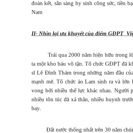
đoàn kết, sẵn sàng hy sinh công sức, tiền 
Nam
II- Nhìn lại ưu khuyết của điểm GĐPT
Vi
Trải qua 2000 năm hiện hữu trong lòn
ta một kho báu vô tận. Tổ chức GĐPT đã kh
sĩ Lê Đình Thám trong những năm đầu của 
mạnh mẽ. Tổ chức áo Lam sinh ra và lớn lê
vong bởi nhiều thế lực khác nhau. Người p
nhiều tôn túc đã xả thân, nhiều huynh trưở
bay.
Đất nước thống nhất trên 30 năm chún