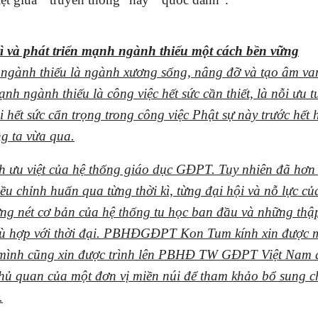
rì và phát triển mạnh ngành thiếu một cách bền vững
 ngành thiếu là ngành xương sống, nâng đỡ và tạo âm va
nh ngành thiếu là công việc hết sức cần thiết, là nỗi ưu t
 hết sức cẩn trọng trong công việc Phật sự này trước hết 
g ta vừa qua.
nh ưu việt của hệ thống giáo dục GĐPT. Tuy nhiên đã hơn
ều chỉnh huấn qua từng thời kì, từng đại hội và nỗ lực c
ững nét cơ bản của hệ thống tu học ban đầu và những thậ
 phù hợp với thời đại. PBHĐGĐPT Kon Tum kính xin được
a mình cũng xin được trình lên PBHĐ TW GĐPT Việt
Nam đ
hủ quan của một đơn vị miền núi để tham khảo bổ sung c
.