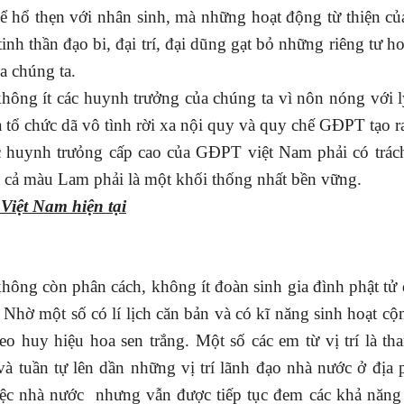
để hổ thẹn với nhân sinh, mà những hoạt động từ thiện c
inh thần đạo bi, đại trí, đại dũng gạt bỏ những riêng tư h
a chúng ta.
 không ít các huynh trưởng của chúng ta vì nôn nóng với 
a tổ chức dã vô tình rời xa nội quy và quy chế GĐPT tạo 
ác huynh trưỏng cấp cao của GĐPT việt Nam phải có trá
tất cả màu Lam phải là một khối thống nhất bền vững.
 Việt
Nam hiện tại
ông còn phân cách, không ít đoàn sinh gia đình phật tử
ột số có lí lịch căn bản và có kĩ năng sinh hoạt cộ
o huy hiệu hoa sen trắng. Một số các em từ vị trí là th
 tuần tự lên dần những vị trí lãnh đạo nhà nước ở địa
ệc nhà nước
nhưng vẫn được tiếp tục đem các khả năng