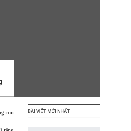
g
BÀI VIỂT MỚI NHẤT
ng con
ĩ rằng