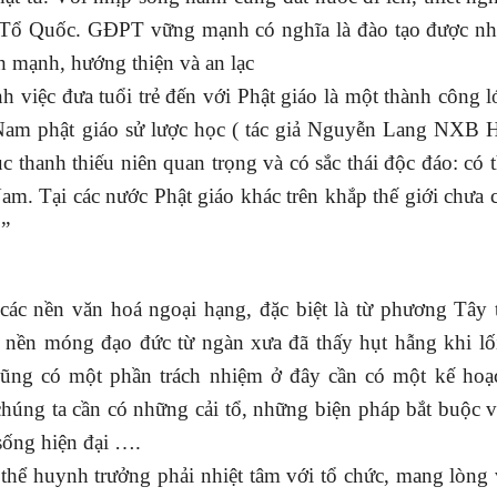
 Tổ Quốc. GĐPT vững mạnh có nghĩa là đào tạo được nhâ
 mạnh, hướng thiện và an lạc
c đưa tuổi trẻ đến với Phật giáo là một thành công l
Nam phật giáo sử lược học ( tác giả Nguyễn Lang NXB 
 thanh thiếu niên quan trọng và có sắc thái độc đáo: có t
am. Tại các nước Phật giáo khác trên khắp thế giới chưa 
…”
i các nền văn hoá ngoại hạng, đặc biệt là từ phương Tây 
ăn nền móng đạo đức từ ngàn xưa đã thấy hụt hẫng khi lố
cũng có một phần trách nhiệm ở đây cần có một kế hoạ
c chúng ta cần có những cải tổ, những biện pháp bắt buộc 
sống hiện đại ….
thể huynh trưởng phải nhiệt tâm với tổ chức, mang lòng v