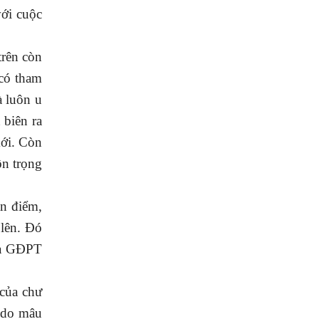
với cuộc
rên còn
 có tham
à luôn u
 biên ra
mới. Còn
ôn trọng
an điểm,
 lên. Đó
của GĐPT
 của chư
à do mâu