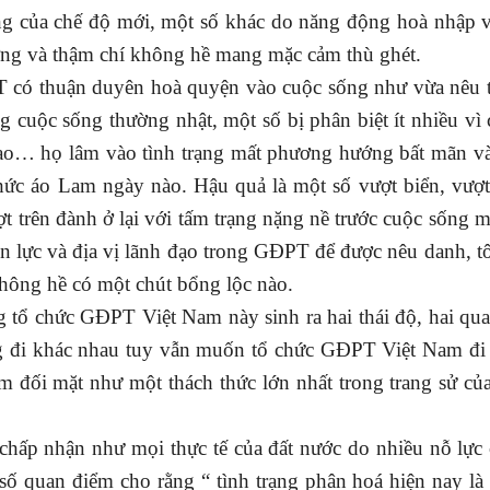
ng của chế độ mới, một số khác do năng động hoà nhập 
ờng và thậm chí không hề mang mặc cảm thù ghét.
 có thuận duyên hoà quyện vào cuộc sống như vừa nêu t
ong cuộc sống thường nhật, một số bị phân biệt ít nhiều vì
i tạo… họ lâm vào tình trạng mất phương hướng bất mãn v
chức áo Lam ngày nào. Hậu quả là một số vượt biển, vượt
t trên đành ở lại với tấm trạng nặng nề trước cuộc sống 
n lực và địa vị lãnh đạo trong GĐPT để được nêu danh, t
 không hề có một chút bổng lộc nào.
ng tổ chức GĐPT Việt Nam này sinh ra hai thái độ, hai qu
ng đi khác nhau tuy vẫn muốn tổ chức GĐPT Việt Nam đi
m đối mặt như một thách thức lớn nhất trong trang sử 
hấp nhận như mọi thực tế của đất nước do nhiều nỗ lực
 số quan điểm cho rằng “ tình trạng phân hoá hiện nay l