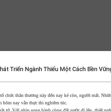
Phát Triển Ngành Thiếu Một Cách Bền Vữn
 tổ chức thân thương này đến nay kẻ còn, người mất. Nhữ
em hôm nay vẫn thực thi nghiêm túc.
t tử. Với nhịp song hành cùng đất nước đi lên, thiết ngh