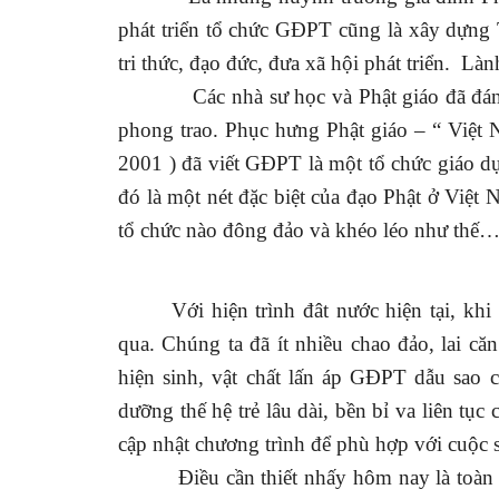
phát triển tổ chức GĐPT cũng là xây dựng
tri thức, đạo đức, đưa xã hội phát triển.
Lành
Các nhà sư học và Phật giáo đã đánh việ
phong trao. Phục hưng Phật giáo – “ Việt
2001 ) đã viết GĐPT là một tổ chức giáo dục
đó là một nét đặc biệt của đạo Phật ở Việt
N
tổ chức nào đông đảo và khéo léo như thế
Với hiện trình đât nước hiện tại, kh
qua. Chúng ta đã ít nhiều chao đảo, lai c
hiện sinh, vật chất lấn áp GĐPT dẫu sao 
dưỡng thế hệ trẻ lâu dài, bền bỉ va liên tụ
cập nhật chương trình để phù hợp với cuộc 
Điều cần thiết nhấy hôm nay là toàn 