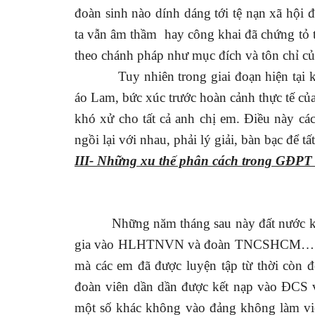
đoàn sinh nào dính dáng tới tệ nạn xã hội 
ta vẫn âm thầm
hay công khai đã chứng tỏ t
theo chánh pháp như mục đích và tôn chỉ củ
Tuy nhiên trong giai đoạn hiện tại
áo Lam, bức xúc trước hoàn cảnh thực tế củ
khó xử cho tất cả anh chị em. Điều này c
ngồi lại với nhau, phải lý giải, bàn bạc để 
III- Những xu thế phân cách trong GĐPT
Những năm tháng sau này đất nước kh
gia vào HLHTNVN và đoàn TNCSHCM… Nhờ m
mà các em đã được luyện tập từ thời còn đe
đoàn viên dần dần được kết nạp vào ĐCS và
một số khác không vào đảng không làm vi