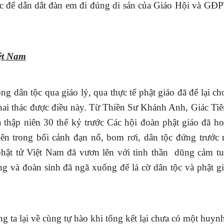
bạc để dẫn dắt đàn em đi đúng di sản của Giáo Hội và GĐP
ệt Nam
g dân tộc qua giáo lý, qua thực tế phật giáo đã để lại c
ai thác được điều này. Từ Thiền Sư Khánh Anh, Giác Ti
thập niên 30 thế kỷ trước Các hội đoàn phật giáo đã h
n trong bối cảnh đạn nổ, bom rơi, dân tộc đứng trước 
hật tử Việt
Nam đã vươn lên với tinh thần
dũng cảm tu
ng và đoàn sinh đã ngã xuống để lá cờ dân tộc và phật g
g ta lại về cùng tự hào khi tổng kết lại chưa có một huyn