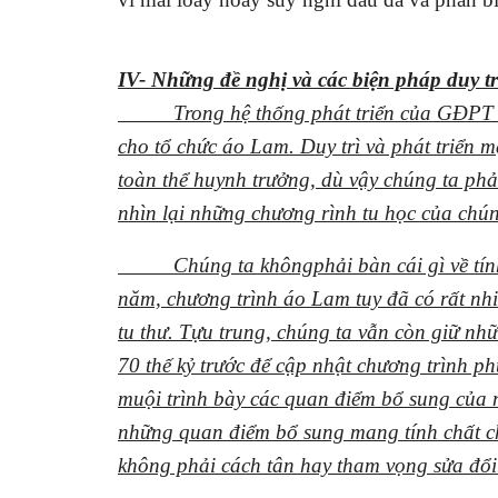
IV- Những đề nghị và các biện pháp duy t
Trong hệ thống phát triển của GĐPT
cho tổ chức áo Lam. Duy trì và phát triển mạ
toàn thể huynh trưởng, dù vậy chúng ta phải
nhìn lại những chương rình tu học của chún
Chúng ta khôngphải bàn cái gì về tí
năm, chương trình áo Lam tuy đã có rất nhi
tu thư. Tựu trung, chúng ta vẫn còn giữ nh
70 thế kỷ trước để cập nhật chương trình
muội trình bày các quan điểm bổ sung củ
những quan điểm bổ sung mang tính chất c
không phải cách tân hay tham vọng sửa đổi