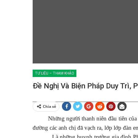
TƯ LIỆU – THAM KHẢO
Đề Nghị Và Biện Pháp Duy Trì, 
Chia sẻ
Những người thanh niên đầu tiên của
đường các anh chị đã vạch ra, lớp lớp đàn 
Là những huynh trưởng gia đình Phậ