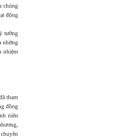
ủa chúng
oạt động
lý tưởng
ra những
ch nhiệm
 đã tham
ng đồng
anh niên
 phương,
 chuyên