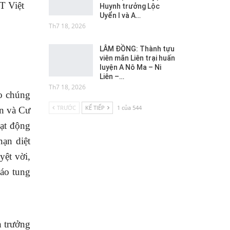
T Việt
Huynh trưởng Lộc
Uyển I và A…
Th7 18, 2026
LÂM ĐỒNG: Thành tựu
viên mãn Liên trại huấn
luyện A Nô Ma – Ni
Liên –…
Th7 18, 2026
ho chúng
TRƯỚC
KẾ TIẾP
1 của 544
ên và Cư
oạt động
nạn diệt
yệt vời,
iáo tung
h trưởng