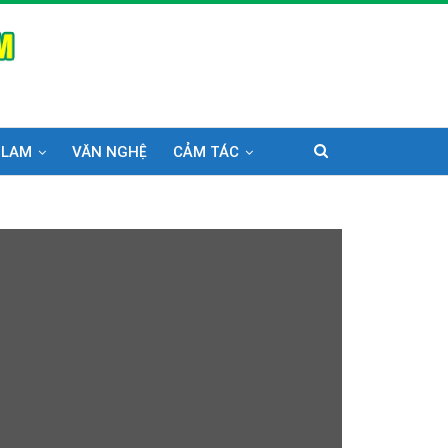
 LAM
VĂN NGHỆ
CẢM TÁC