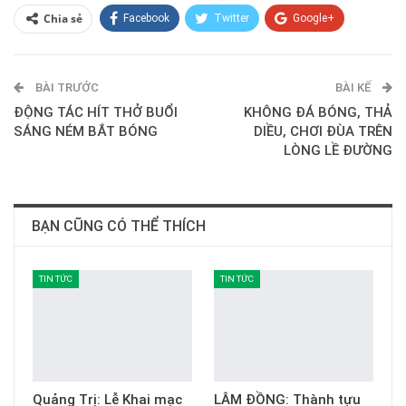
Chia sẻ
Facebook
Twitter
Google+
ReddIt
WhatsApp
Pinterest
BÀI TRƯỚC
E-mail
BÀI KẾ
ĐỘNG TÁC HÍT THỞ BUỔI
KHÔNG ĐÁ BÓNG, THẢ
SÁNG NÉM BẮT BÓNG
DIỀU, CHƠI ĐÙA TRÊN
LÒNG LỀ ĐƯỜNG
BẠN CŨNG CÓ THỂ THÍCH
TIN TỨC
TIN TỨC
Quảng Trị: Lễ Khai mạc
LÂM ĐỒNG: Thành tựu