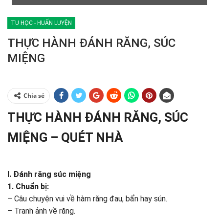
TU HỌC - HUẤN LUYỆN
THỰC HÀNH ĐÁNH RĂNG, SÚC
MIỆNG
Chia sẻ
THỰC HÀNH ĐÁNH RĂNG, SÚC
MIỆNG – QUÉT NHÀ
I. Đánh răng súc miệng
1. Chuẩn bị:
– Câu chuyện vui về hàm răng đau, bẩn hay sún.
– Tranh ảnh về răng.