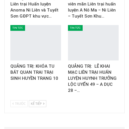
Liên trại Huấn luyện
viên mãn Liên trại huấn
Anoma Ni Liên và Tuyết
luyện A Nô Ma – Ni Liên
Sơn GĐPT khu vực…
– Tuyết Sơn Khu…
TIN TỨC
TIN TỨC
QUẢNG TRỊ: KHÓA TU
QUẢNG TRỊ: LỄ KHAI
BÁT QUAN TRAI TRẠI
MẠC LIÊN TRẠI HUẤN
SINH HUYỀN TRANG 10
LUYỆN HUYNH TRƯỞNG
LỘC UYỂN 49 – A DỤC
28 –…
TRƯỚC
KẾ TIẾP