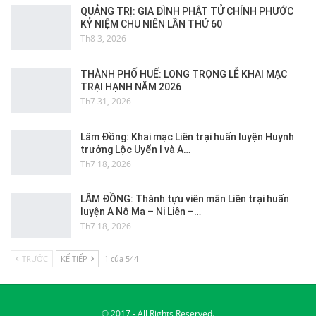
QUẢNG TRỊ: GIA ĐÌNH PHẬT TỬ CHÍNH PHƯỚC
KỶ NIỆM CHU NIÊN LẦN THỨ 60
Th8 3, 2026
THÀNH PHỐ HUẾ: LONG TRỌNG LỄ KHAI MẠC
TRẠI HẠNH NĂM 2026
Th7 31, 2026
Lâm Đồng: Khai mạc Liên trại huấn luyện Huynh
trưởng Lộc Uyển I và A…
Th7 18, 2026
LÂM ĐỒNG: Thành tựu viên mãn Liên trại huấn
luyện A Nô Ma – Ni Liên –…
Th7 18, 2026
TRƯỚC
KẾ TIẾP
1 của 544
© 2017 - All Rights Reserved.