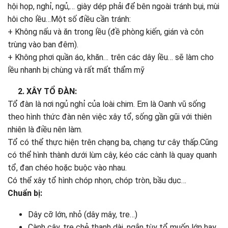
hội họp, nghỉ, ngủ,… giày dép phải để bên ngoài tránh bụi, mùi
hôi cho lều…Một số điều cần tránh:
+ Không nấu và ăn trong lều (đề phòng kiến, gián và côn
trùng vào ban đêm).
+ Không phơi quần áo, khăn… trên các dây lều… sẽ làm cho
lều nhanh bị chùng và rất mất thẩm mỹ
2. XÂY TỔ ĐÀN:
Tổ đàn là nơi ngủ nghỉ của loài chim. Em là Oanh vũ sống
theo hình thức đàn nên việc xây tổ, sống gần gũi với thiên
nhiên là điều nên làm.
Tổ có thể thực hiện trên chạng ba, chạng tư cây thấp.Cũng
có thể hình thành dưới lùm cây, kéo các cành là quay quanh
tổ, đan chéo hoặc buộc vào nhau.
Có thể xây tổ hình chóp nhọn, chóp tròn, bầu dục…
Chuẩn bị:
Dây cỡ lớn, nhỏ (dây mây, tre…)
Cành cây, tre chẻ thanh dài, ngắn tùy tổ muốn lớn hay