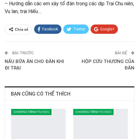
– Hướng dẫn các em xây tổ đàn trong các dịp Trại Chu niên,
Vu lan, trại Hiếu…
Chia sẻ
Facebook
Twitter
Google+
ReddIt
WhatsApp
Pinterest
BÀI TRƯỚC
E-mail
BÀI KẾ
NẤU BỮA ĂN CHO ĐÀN KHI
HỘP CỨU THƯƠNG CỦA
ĐI TRẠI
ĐÀN
BẠN CŨNG CÓ THỂ THÍCH
CHƯƠNG TRÌNH TU HỌC
CHƯƠNG TRÌNH TU HỌC