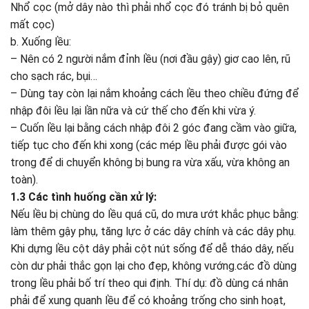
Nhổ cọc (mở dây nào thì phải nhổ cọc đó tránh bị bỏ quên
mất cọc)
b. Xuống lều:
– Nên có 2 người nắm đỉnh lều (nơi đầu gậy) giơ cao lên, rũ
cho sạch rác, bụi…
– Dùng tay còn lại nắm khoảng cách lều theo chiều đứng để
nhập đôi lều lại lần nữa và cứ thế cho đến khi vừa ý.
– Cuốn lều lại bằng cách nhập đôi 2 góc đang cầm vào giữa,
tiếp tục cho đến khi xong (các mép lều phải được gói vào
trong để di chuyển không bị bung ra vừa xấu, vừa không an
toàn).
1.3 Các tình huống cần xử lý:
Nếu lều bị chùng do lều quá cũ, do mưa ướt khắc phục bằng:
làm thêm gậy phụ, tăng lực ở các dây chính và các dây phụ.
Khi dựng lều cột dây phải cột nút sống để dễ tháo dây, nếu
còn dư phải thắc gọn lại cho đẹp, không vướng.các đồ dùng
trong lều phải bố trí theo qui định. Thí dụ: đồ dùng cá nhân
phải để xung quanh lều để có khoảng trống cho sinh hoạt,