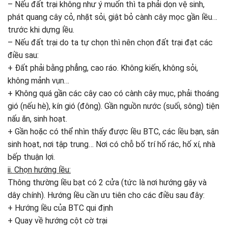
– Nếu đất trại không như ý muốn thì ta phải dọn vệ sinh,
phát quang cây cỏ, nhặt sỏi, giật bỏ cành cây mọc gần lều…
trước khi dựng lều.
– Nếu đất trại do ta tự chọn thì nên chọn đất trại đạt các
điều sau:
+ Đất phải bằng phẳng, cao ráo. Không kiến, không sỏi,
không mảnh vụn…
+ Không quá gần các cây cao có cành cây mục, phải thoáng
gió (nếu hè), kín gió (đông). Gần nguồn nước (suối, sông) tiện
nấu ăn, sinh hoạt.
+ Gần hoặc có thể nhìn thấy được lều BTC, các lều bạn, sân
sinh hoạt, nơi tập trung… Nơi có chỗ bố trí hố rác, hố xí, nhà
bếp thuận lợi.
ii. Chọn hướng lều:
Thông thường lều bạt có 2 cửa (tức là nơi hướng gậy và
dây chính). Hướng lều cần ưu tiên cho các điều sau đây:
+ Hướng lều của BTC qui định
+ Quay về hướng cột cờ trại