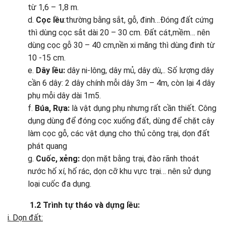
từ 1,6 – 1,8 m.
d.
Cọc lều
:thường bằng sắt, gỗ, đinh…Đóng đất cứng
thì dùng cọc sắt dài 20 – 30 cm. Đất cát,mềm… nên
dùng cọc gỗ 30 – 40 cm,nền xi măng thì dùng đinh từ
10 -15 cm.
e.
Dây lều:
dây ni-lông, dây mủ, dây dù,.. Số lượng dây
cần 6 dây: 2 dây chính mỗi dây 3m – 4m, còn lại 4 dây
phụ mỗi dây dài 1m5.
f.
Búa, Rựa:
là vật dụng phụ nhưng rất cần thiết. Công
dụng dùng để đóng cọc xuống đất, dùng để chặt cây
làm cọc gỗ, các vật dụng cho thủ công trại, dọn đất
phát quang
g.
Cuốc, xẻng:
dọn mặt bằng trại, đào rãnh thoát
nước hố xí, hố rác, dọn cỡ khu vực trại… nên sử dụng
loại cuốc đa dụng.
1.2 Trình tự tháo và dựng lều:
i. Dọn đất: