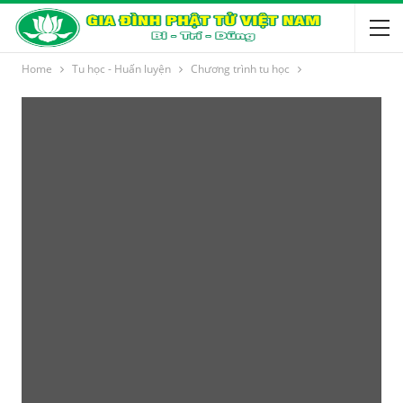
Home
Tu học - Huấn luyện
Chương trình tu học