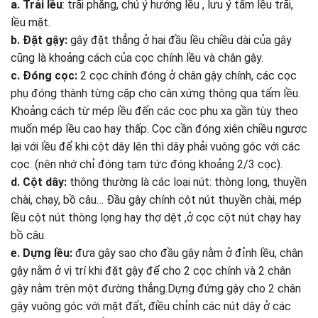
a. Trải lều
: trãi phẳng, chú ý hướng lều , lưu ý tấm lều trãi,
lều mặt.
b. Đặt gậy:
gậy đặt thẳng ở hai đầu lều chiều dài của gậy
cũng là khoảng cách của cọc chính lều và chân gậy.
c. Đóng cọc:
2 cọc chính đóng ở chân gậy chính, các cọc
phụ đóng thành từng cặp cho cân xứng thông qua tấm lều.
Khoảng cách từ mép lều đến các cọc phụ xa gần tùy theo
muốn mép lều cao hay thấp. Cọc cần đóng xiên chiều ngược
lại với lều để khi cột dây lên thì dây phải vuông góc với các
cọc. (nên nhớ chỉ đóng tạm tức đóng khoảng 2/3 cọc).
d. Cột dây:
thông thường là các loại nút: thòng lọng, thuyền
chài, chạy, bồ câu… Đầu gậy chính cột nút thuyền chài, mép
lều cột nút thòng lọng hay thợ dệt ,ở cọc cột nút chạy hay
bồ câu.
e. Dựng lều:
đưa gậy sao cho đầu gậy nằm ở đỉnh lều, chân
gậy nằm ở vị trí khi đặt gậy để cho 2 cọc chính và 2 chân
gậy nằm trên một đường thẳng.Dựng đứng gậy cho 2 chân
gậy vuông góc với mặt đất, điều chỉnh các nút dây ở các