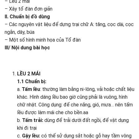
– Lều 2 mái
– Xây tổ đàn đơn giản
II. Chuẩn bị đồ dùng
– Các nguyên vật liệu để dựng trại chữ A: tăng, cọc dài, cọc
ngắn, dây, búa
– Một số hình minh họa của Tổ đàn
III/ Nội dung bài học
LỀU 2 MÁI
1.1 Chuẩn bị:
a.
Tấm lều
: thường làm bằng ni-lông, vải hoặc chất liệu
khác. Hình dáng lều bao giờ cũng phải là vuông, hình
chữ nhật. Công dụng: để che nắng, gió, mưa… nên tấm
lều được làm mái che cho bền.aa
b.
Tấm trải:
dùng để trải dưới đất ngồi, để vật dụng
khi đi trại
c.
Gậy lều:
có thể sử dụng sắt hoặc gỗ hay tầm vông