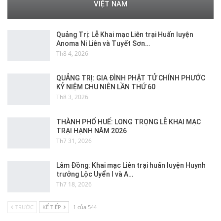
VIỆT NAM
Quảng Trị: Lễ Khai mạc Liên trại Huấn luyện
Anoma Ni Liên và Tuyết Sơn…
Th8 4, 2026
QUẢNG TRỊ: GIA ĐÌNH PHẬT TỬ CHÍNH PHƯỚC
KỶ NIỆM CHU NIÊN LẦN THỨ 60
Th8 3, 2026
THÀNH PHỐ HUẾ: LONG TRỌNG LỄ KHAI MẠC
TRẠI HẠNH NĂM 2026
Th7 31, 2026
Lâm Đồng: Khai mạc Liên trại huấn luyện Huynh
trưởng Lộc Uyển I và A…
Th7 18, 2026
TRƯỚC
KẾ TIẾP
1 của 544