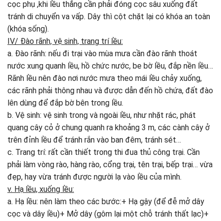
cọc phụ ,khi lều thẳng cần phải đóng cọc sâu xuống đất
tránh di chuyển va vấp. Dây thì cột chặt lại có khóa an toàn
(khóa sống).
IV/ Đào rãnh, vệ sinh, trang trí lều:
a. Đào rãnh: nếu đi trại vào mùa mưa cần đào rãnh thoát
nước xung quanh lều, hồ chức nước, be bờ lều, đắp nền lều…
Rãnh lều nên đào nơi nước mưa theo mái lều chảy xuống,
các rãnh phải thông nhau và được dẫn đến hồ chứa, đất đào
lên dùng để đắp bờ bên trong lều.
b. Vệ sinh: vệ sinh trong và ngoài lều, như nhặt rác, phát
quang cây cỏ ở chung quanh ra khoảng 3 m, các cành cây ở
trên đỉnh lều để tránh rắn vào ban đêm, tránh sét…
c. Trang trí: rất cần thiết trong thi đua thủ công trại. Cần
phải làm vòng rào, hàng rào, cổng trại, tên trại, bếp trại… vừa
đẹp, hay vừa tránh được người lạ vào lều của mình.
v. Hạ lều, xuống lều:
a. Hạ lều: nên làm theo các bước:+ Hạ gậy (để đễ mở dây
cọc và dây lều)+ Mở dây (gôm lại một chỗ tránh thất lạc)+