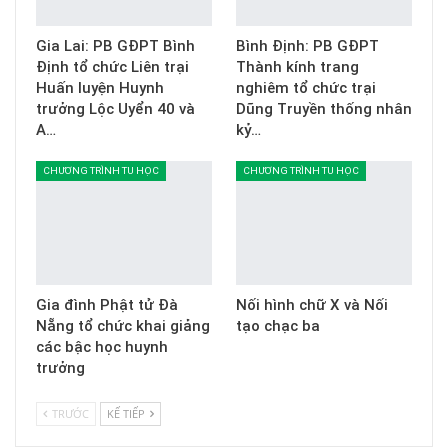
Gia Lai: PB GĐPT Bình
Bình Định: PB GĐPT
Định tổ chức Liên trại
Thành kính trang
Huấn luyện Huynh
nghiêm tổ chức trại
trưởng Lộc Uyển 40 và
Dũng Truyền thống nhân
A…
kỷ…
CHƯƠNG TRÌNH TU HỌC
CHƯƠNG TRÌNH TU HỌC
Gia đình Phật tử Đà
Nối hình chữ X và Nối
Nẵng tổ chức khai giảng
tạo chạc ba
các bậc học huynh
trưởng
TRƯỚC
KẾ TIẾP