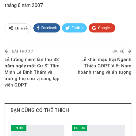
tháng 8 năm 2007.
Chia sẻ
Facebook
Twitter
Google+
ReddIt
WhatsApp
Pinterest
BÀI TRƯỚC
E-mail
BÀI KẾ
Lễ tưởng niệm lần thứ 38
Lễ khai mạc trại Ngành
năm ngày mất Cư Sĩ Tâm
Thiếu GĐPT Việt Nam
Minh Lê Đình Thám và
hoành tráng và ấn tượng
mừng thọ chư vị sáng lập
viên GĐPT
BẠN CŨNG CÓ THỂ THÍCH
TIN TỨC
TIN TỨC