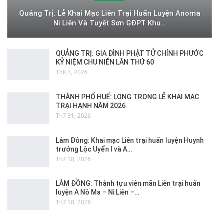
Quảng Trị: Lễ Khai Mạc Liên Trại Huấn Luyện Anoma
Ni Liên Và Tuyết Sơn GĐPT Khu…
QUẢNG TRỊ: GIA ĐÌNH PHẬT TỬ CHÍNH PHƯỚC
KỶ NIỆM CHU NIÊN LẦN THỨ 60
Th8 3, 2026
THÀNH PHỐ HUẾ: LONG TRỌNG LỄ KHAI MẠC
TRẠI HẠNH NĂM 2026
Th7 31, 2026
Lâm Đồng: Khai mạc Liên trại huấn luyện Huynh
trưởng Lộc Uyển I và A…
Th7 18, 2026
LÂM ĐỒNG: Thành tựu viên mãn Liên trại huấn
luyện A Nô Ma – Ni Liên –…
Th7 18, 2026