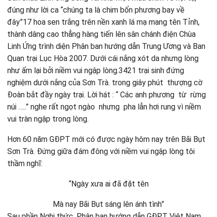
đúng như lời ca “chúng ta là chim bốn phương bay về
đây”17 hoa sen trắng trên nền xanh lá mạ mang tên Tỉnh,
thành dâng cao thẳng hàng tiến lên sân chánh điện Chùa
Linh Ứng trình diện Phân ban hướng dẫn Trung Ương và Ban
Quan trại Lục Hòa 2007. Dưới cái nắng xót da nhưng lòng
như ấm lại bởi niềm vui ngập lòng.3421 trại sinh đứng
nghiệm dưới nắng của Sơn Trà. trong giây phút thượng cờ
Đoàn bắt đầy ngày trại. Lời hát : “ Các anh phương từ rừng
núi …..” nghe rất ngọt ngào nhưng pha lẫn hơi rung vì niềm
vui tràn ngập trong lòng.
Hơn 60 năm GĐPT mới có được ngày hôm nay trên Bãi Bụt
Sơn Trà. Đứng giữa đám đông với niềm vui ngập lòng tôi
thầm nghĩ:
“Ngày xưa ai đã đặt tên
Mà nay Bãi Bụt sáng lên ánh tình”
Sau phần Nghi thức, Phân ban hướng dẫn GĐPT Việt Nam