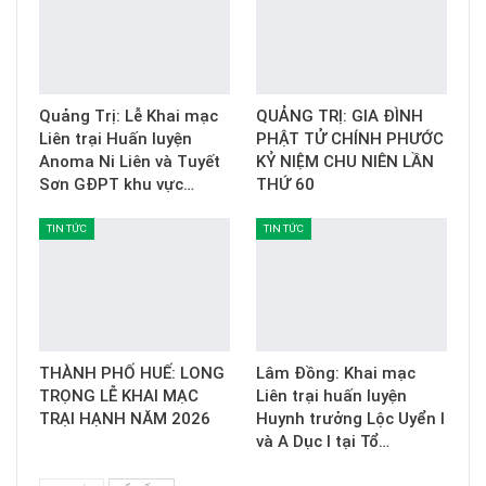
Quảng Trị: Lễ Khai mạc
QUẢNG TRỊ: GIA ĐÌNH
Liên trại Huấn luyện
PHẬT TỬ CHÍNH PHƯỚC
Anoma Ni Liên và Tuyết
KỶ NIỆM CHU NIÊN LẦN
Sơn GĐPT khu vực…
THỨ 60
TIN TỨC
TIN TỨC
THÀNH PHỐ HUẾ: LONG
Lâm Đồng: Khai mạc
TRỌNG LỄ KHAI MẠC
Liên trại huấn luyện
TRẠI HẠNH NĂM 2026
Huynh trưởng Lộc Uyển I
và A Dục I tại Tổ…