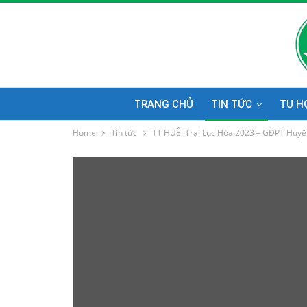
TRANG CHỦ
TIN TỨC
TU H
Home
Tin tức
TT HUẾ: Trại Lục Hòa 2023 – GĐPT Huyện