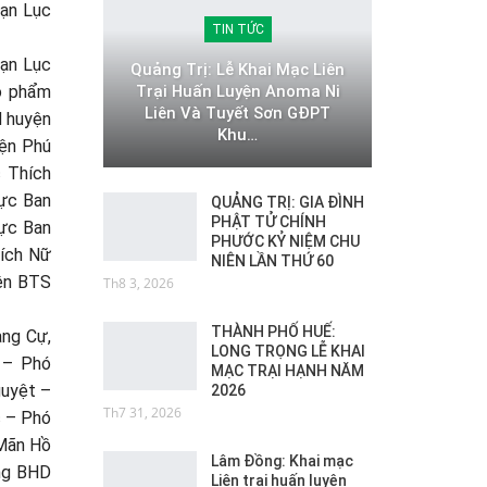
Bạn Lục
TIN TỨC
bạn Lục
Quảng Trị: Lễ Khai Mạc Liên
Trại Huấn Luyện Anoma Ni
o phẩm
Liên Và Tuyết Sơn GĐPT
N huyện
Khu…
yện Phú
 Thích
ực Ban
QUẢNG TRỊ: GIA ĐÌNH
PHẬT TỬ CHÍNH
rực Ban
PHƯỚC KỶ NIỆM CHU
hích Nữ
NIÊN LẦN THỨ 60
ên BTS
Th8 3, 2026
THÀNH PHỐ HUẾ:
ng Cự,
LONG TRỌNG LỄ KHAI
 – Phó
MẠC TRẠI HẠNH NĂM
uyệt –
2026
Th7 31, 2026
 – Phó
Mãn Hồ
Lâm Đồng: Khai mạc
ng BHD
Liên trại huấn luyện