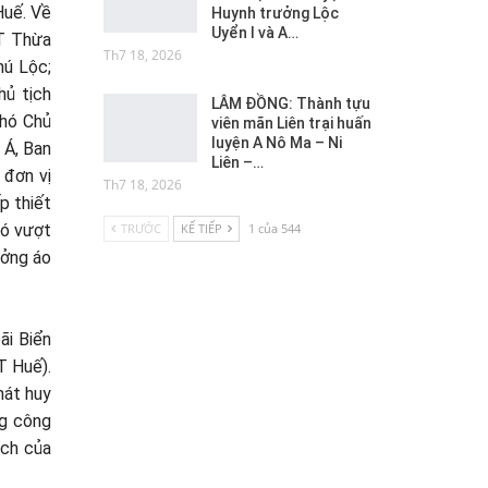
Huế. Về
Huynh trưởng Lộc
Uyển I và A…
T Thừa
Th7 18, 2026
hú Lộc;
ủ tịch
LÂM ĐỒNG: Thành tựu
hó Chủ
viên mãn Liên trại huấn
luyện A Nô Ma – Ni
 Á, Ban
Liên –…
 đơn vị
Th7 18, 2026
p thiết
TRƯỚC
KẾ TIẾP
1 của 544
đó vượt
ưởng áo
ãi Biển
T Huế).
hát huy
ng công
ịch của