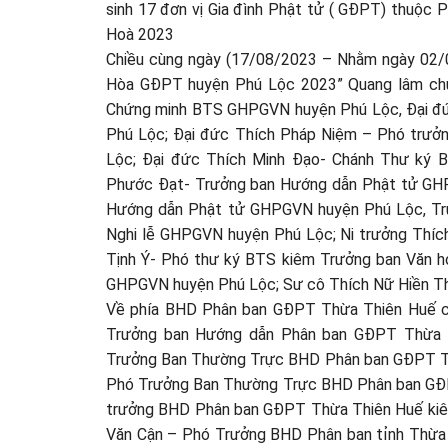
sinh 17 đơn vị Gia đình Phật tử ( GĐPT) thuộc
Hoà 2023
Chiều cùng ngày (17/08/2023 – Nhằm ngày 02/07
Hòa GĐPT huyện Phú Lộc 2023” Quang lâm chứ
Chứng minh BTS GHPGVN huyện Phú Lộc, Đại đứ
Phú Lộc; Đại đức Thích Pháp Niệm – Phó trưởn
Lộc; Đại đức Thích Minh Đạo- Chánh Thư ký
Phước Đạt- Trưởng ban Hướng dẫn Phật tử GHP
Hướng dẫn Phật tử GHPGVN huyện Phú Lộc, Trú
Nghi lễ GHPGVN huyện Phú Lộc; Ni trưởng Thíc
Tịnh Ý- Phó thư ký BTS kiêm Trưởng ban Văn 
GHPGVN huyện Phú Lộc; Sư cô Thích Nữ Hiền T
Về phía BHD Phân ban GĐPT Thừa Thiên Huế c
Trưởng ban Hướng dẫn Phân ban GĐPT Thừa 
Trưởng Ban Thường Trực BHD Phân ban GĐPT T
Phó Trưởng Ban Thường Trực BHD Phân ban GĐP
trưởng BHD Phân ban GĐPT Thừa Thiên Huế ki
Văn Cận – Phó Trưởng BHD Phân ban tỉnh Thừa