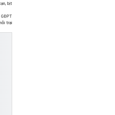
ạn, bịt
ủa GĐPT
ỗi trại