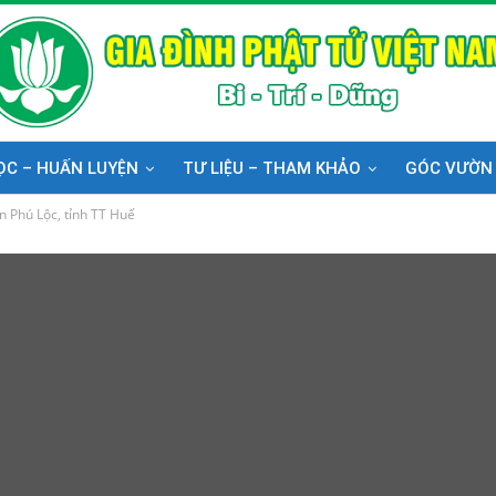
ỌC – HUẤN LUYỆN
TƯ LIỆU – THAM KHẢO
GÓC VƯỜN
 Phú Lộc, tỉnh TT Huế