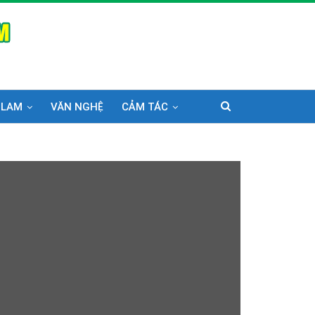
 LAM
VĂN NGHỆ
CẢM TÁC