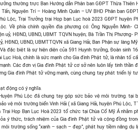
 trưởng thường trực Ban Hướng dẫn Phân ban GĐPT Thừa Thiên 
p Tấn, Nguyên Trí – Hoàng Minh Quân – UV BHD Phân ban GĐP
hú Lộc, Trại Trưởng trại Họp bạn Lục hoà 2023 GĐPT huyện P
c. Về phía chính quyền địa phương có: Ông Nguyễn Minh- Ch
ện uỷ, HĐND, UBND, UBMT TQVN huyện; Bà Trần Thị Phượng- P
g uỷ, HĐND, UBND, UBMTTQVN xã Giang Hải; Ban Phận sự làng Mỹ
Và đặc biệt là sự hiện diện của 591 Huynh trưởng, Đoàn sinh 16
 Lục Hoà, chính là sức mạnh cho Gia đình Phật tử, là nhân tố cấ
mạnh. Các đơn vị Gia đình Phật tử cơ sở nên luôn lấy tinh thần 
dựng Gia đình Phật tử vững mạnh, cùng chung tay phát triển lý t
oạt động có ý nghĩa.
Huyện Phú Lộc đã chung tay góp sức bảo vệ môi trường. tại b
bảo vệ môi trường biển Vinh Hải ( xã Giang Hải, huyện Phú Lộc, T
ủa Trại Họp Bạn Lục Hoà 2023 tổ chức tại Chùa Cổ Mỹ Á nhằm p
 tỏa ý thức, trách nhiệm của Gia đình Phật tử và cộng đồng tro
 môi trường sống “xanh – sạch – đẹp”, phát huy tiềm năng du l