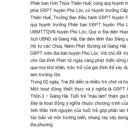
Phân ban tỉnh Thừa Thiên Huế; cùng quý huynh
phía GĐPT huyện Phú Lộc có Huynh trưởng Cấ
Thiên Huế, Trưởng Ban điều hành GĐPT huyện P
quý huynh trưởng Phân ban GĐPT huyện Phú Lộ
UBMTTQVN huyện Phú Lộc, Quý vị Đại diện Huy
tịch UBND xã Giang Hải, Đại diện lãnh đạo Đản
Hộ tự các Chùa, Niệm Phật Đường xã Giang Hải. 
GĐPT trên địa bàn huyện Phú Lộc. Với chủ đề trại
cho Gia đình Phật tử ngày càng phát triển vững 
qua mọi khó khăn, trắc trở của gia đình để xây 
lam trường tồn.
Trong 02 ngày, Trại đã diễn ra nhiều trò chơi và h
Một hoạt động thiết thực và ý nghĩa là GĐPT 
Thôn 3 – Giang Hải. Tuổi trẻ “màu lam” tham gia 
Đây là hoạt động ý nghĩa thuộc chương trình c
tinh thần tình nguyện của tuổi trẻ góp phần lan
tác bảo vệ môi trường biển, chung tay xây dựng
địa phương