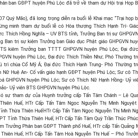
 Phân ban GĐPT huyện Phú Lộc đã trở về tham dự Hội trại Họp 
 Quý Mão), đã long trọng diễn ra buổi lễ Khai mạc “Trại họp 
ng minh tham dự buổi lễ có Hòa thượng Thích Hạnh Trí- Giá
c Thích Hồng Nghĩa – UV BTS tỉnh, Trưởng Ban trị sự GHPGV
g Ban trị sự kiêm Trưởng ban Giáo dục Phật giáo GHPGVN hu
 BTS kiêm Trưởng ban TTTT GHPGVN huyện Phú Lộc; Đại đức
GVN huyện Phú Lộc, Đại đức Thích Thiền Như; Phó Thường tr
 trì chùa Cổ Mỹ Á; Đại đức Thích Hạnh Trung- Phó Thường t
h Nữ Huệ An- Cố vấn giáo hạnh GĐPT huyện Phú Lộc; Sư cô T
hoá GHPGVN huyện Phú Lộc; Sư cô Thích Nữ Hạnh Hồng- Uỷ vi
hảo- Uỷ viên BTS GHPGVN huyện Phú Lộc.
ó sự tham dự của Huynh trưởng cấp Tấn Tâm Chánh – Lê Qua
Thiên Huế, HTr Cấp Tấn Tâm Ngọc Nguyễn Thị Minh Nguyệt
ỉnh Thừa Thiên HuếHTr Cấp Tấn Tâm Ngọc Nguyễn Thị Minh Ng
T Tỉnh Thừa Thiên Huế; HTr Cấp Tấn Tâm Quỳ Trần Thúc Phúc
êm Trưởng Phân ban GĐPT Thành phố Huế, HTr cấp Tấn Quảng 
 Thiên Huế; HTr Cấp Tấn Tâm Hoà Nguyễn Thị Huế – Phó Trưở